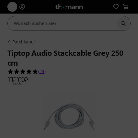
Suche 
Patchkabel
Tiptop Audio Stackcable Grey 250
cm
4.9 von 5 Sternen aus 24 Kundenbewertungen
(
24
)