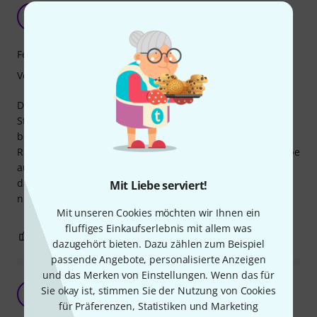
Schön lang.
S
SimmeSimon 14.05.2020
Features
Verarbeitung
Die längeren Stackcabel sind super für
Standalonecontroller, damit man gleich mehrere Ziel
bespielen kann, ohne weiteres Gefummel und mit genug
Reichweite, sodass nichts unter Zug ist. Hervorragend. Habe
aus diesem Grund meist zwei oder mehr von einer Sorte,
dann ist man nicht zum Improvisieren gezwungen und
Mit Liebe serviert!
nichts steht dem kreativen Flow im Weg.
Mit unseren Cookies möchten wir Ihnen ein
fluffiges Einkaufserlebnis mit allem was
0
0
BEWERTUNG MELDEN
dazugehört bieten. Dazu zählen zum Beispiel
passende Angebote, personalisierte Anzeigen
und das Merken von Einstellungen. Wenn das für
Solides Kabel
Sie okay ist, stimmen Sie der Nutzung von Cookies
M
Malte123 16.08.2021
für Präferenzen, Statistiken und Marketing