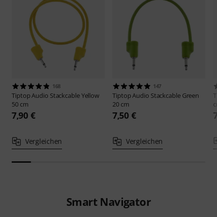
168
147
Tiptop Audio
Stackcable Yellow
Tiptop Audio
Stackcable Green
T
50 cm
20 cm
7,90 €
7,50 €
Vergleichen
Vergleichen
Smart Navigator