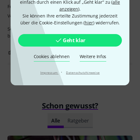
einfach durch einen Klick auf „Geht klar“ zu (
alle
Features
anzeigen
).
Verarbeitung
Sie können Ihre erteilte Zustimmung jederzeit
über die Cookie-Einstellungen (
hier
) widerrufen.
Solide Qualität und tolle Haptik, wie es sich langfristig
bewährt wird sich zeigen, bisher rundum zufrieden.
Geht klar
0
0
BEWERTUNG MELDEN
Cookies ablehnen
Weitere Infos
·
Impressum
Datenschutzhinweise
Alle Bewertungen lesen
Schon gewusst?
Alle
Ratgeber