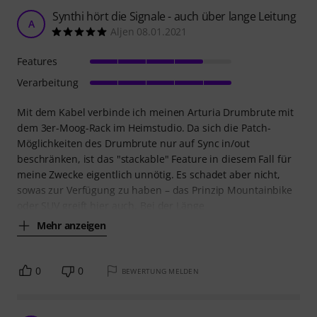
Synthi hört die Signale - auch über lange Leitung
A
Aljen 08.01.2021
Features
Verarbeitung
Mit dem Kabel verbinde ich meinen Arturia Drumbrute mit
dem 3er-Moog-Rack im Heimstudio. Da sich die Patch-
Möglichkeiten des Drumbrute nur auf Sync in/out
beschränken, ist das "stackable" Feature in diesem Fall für
meine Zwecke eigentlich unnötig. Es schadet aber nicht,
sowas zur Verfügung zu haben – das Prinzip Mountainbike
oder SUV greift hier auch. Bei der Länge
Mehr anzeigen
0
0
BEWERTUNG MELDEN