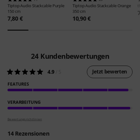
Tiptop Audio
Stackcable Purple
Tiptop Audio
Stackcable Orange
t
150 cm
350 cm
7,80 €
10,90 €
24
Kundenbewertungen
Jetzt bewerten
4.9
/ 5
FEATURES
VERARBEITUNG
Bewertungsrichtlinien
14
Rezensionen