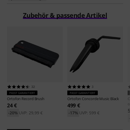
Zubehör & passende Artikel
32
3
PASST GARANTIERT
PASST GARANTIERT
Ortofon
Record Brush
Ortofon
Concorde Music Black
O
o
24 €
499 €
-20%
UVP: 29,99 €
-17%
UVP: 599 €