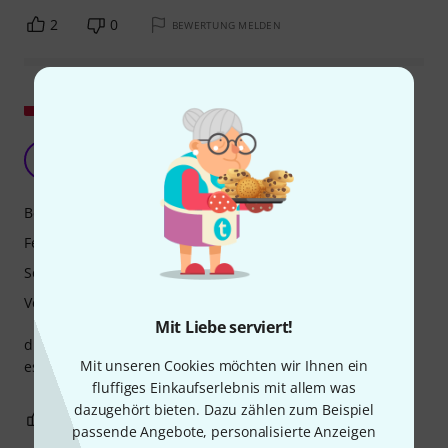
2
0
BEWERTUNG MELDEN
Original zeigen
Erstaunlicher Plattenspieler!!!
G
Guzik 27.12.2024
Bedienung
Features
Sound
Verarbeitung
Mit Liebe serviert!
die Verarbeitung und die Klangqualität sind der Hammer -
Mit unseren Cookies möchten wir Ihnen ein
es ist ja schließlich Thorens ;-)
fluffiges Einkaufserlebnis mit allem was
dazugehört bieten. Dazu zählen zum Beispiel
2
5
BEWERTUNG MELDEN
passende Angebote, personalisierte Anzeigen