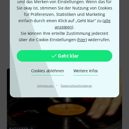
und das Merken von Einstellungen. Wenn das für
Sie okay ist, stimmen Sie der Nutzung von Cookies
Alle Bewertungen lesen
für Präferenzen, Statistiken und Marketing
einfach durch einen Klick auf „Geht klar“ zu (
alle
anzeigen
).
Sie können Ihre erteilte Zustimmung jederzeit
Schon gewusst?
über die Cookie-Einstellungen (
hier
) widerrufen.
Alle
Ratgeber
Downloads
Geht klar
Cookies ablehnen
Weitere Infos
·
Impressum
Datenschutzhinweise
RATGEBER