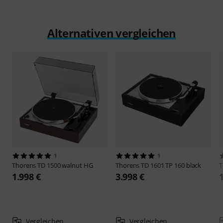
Alternativen vergleichen
1
1
Thorens
TD 1500 walnut HG
Thorens
TD 1601 TP 160 black
T
1.998 €
3.998 €
Vergleichen
Vergleichen