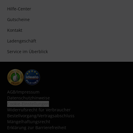
Hilfe-Center
Gutscheine
Kontakt
Ladengeschäft
Service im Überblick
AGB
/
Impressum
Datenschutzhinweise
Cookie-Einstellungen
Widerrufsrecht für Verbraucher
Bestellvorgang/Vertragsabschluss
Mängelhaftungsrecht
Erklärung zur Barrierefreiheit