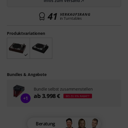
Infos zum Versand
41
VERKAUFSRANG
in Turntables
Produktvariationen
Bundles & Angebote
Bundle selbst zusammenstellen
ab 3.998 €
BIS ZU 8% RABATT
+1
Beratung