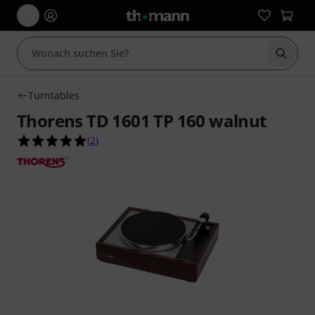
Suche 
Turntables
Thorens TD 1601 TP 160 walnut
5.0 von 5 Sternen aus 2 Kundenbewertungen
(
2
)