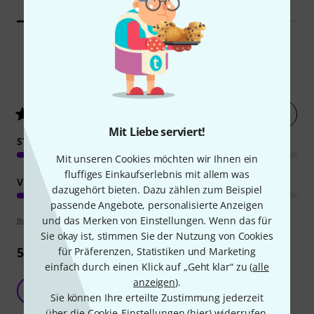
6
Kundenbewertungen
Jetzt bewerten
3.8
/ 5
Mit Liebe serviert!
STABILITÄT
Mit unseren Cookies möchten wir Ihnen ein
fluffiges Einkaufserlebnis mit allem was
VERARBEITUNG
dazugehört bieten. Dazu zählen zum Beispiel
passende Angebote, personalisierte Anzeigen
und das Merken von Einstellungen. Wenn das für
Bewertungsrichtlinien
Sie okay ist, stimmen Sie der Nutzung von Cookies
5
Rezensionen
für Präferenzen, Statistiken und Marketing
einfach durch einen Klick auf „Geht klar“ zu (
alle
anzeigen
).
Gemischte Gefühle
G
Sie können Ihre erteilte Zustimmung jederzeit
GeoMujo 18.11.2023
über die Cookie-Einstellungen (
hier
) widerrufen.