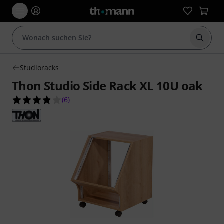
Suche 
Studioracks
Thon Studio Side Rack XL 10U oak
3.8 von 5 Sternen aus 6 Kundenbewertungen
(
6
)