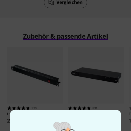
Vergleichen
Zubehör & passende Artikel
920
831
the t.racks
Power 8 S
Furman
M-10x E
29 €
139 €
-35%
UVP: 213,01 €