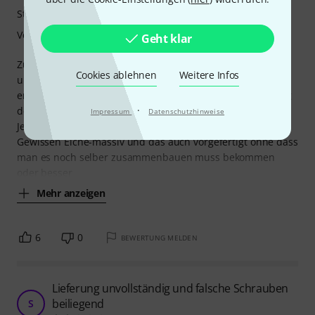
Stabilität
Verarbeitung
Geht klar
Zuerst das wichtigste: das Rack erfüllt genau seinen Zweck
Cookies ablehnen
Weitere Infos
und ist von akzeptabler Qualität - auch die Rollen rollen
erstaunlich gut unter der Last. Gut ist auch die Arretierung
·
der Rollen.
Impressum
Datenschutzhinweise
Jetzt die Kritik: Für den Preis kann man ohne schlechtes
Gewissen Eiche-massiv und das auch vorgefertigt ohne dass
man es noch selber zusammenbauen muss bekommen
oder besser
Mehr anzeigen
6
0
BEWERTUNG MELDEN
Lieferung unvollständig und falsche Schrauben
beiliegend
S