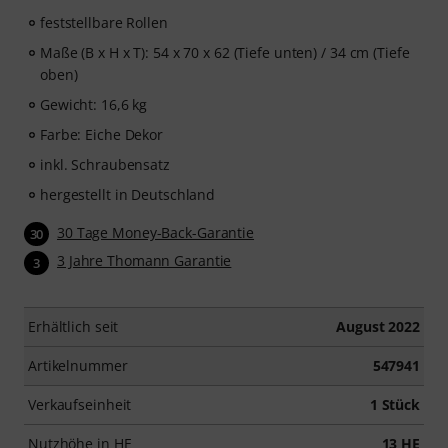
feststellbare Rollen
Maße (B x H x T): 54 x 70 x 62 (Tiefe unten) / 34 cm (Tiefe
oben)
Gewicht: 16,6 kg
Farbe: Eiche Dekor
inkl. Schraubensatz
hergestellt in Deutschland
30 Tage Money-Back-Garantie
30
3 Jahre Thomann Garantie
3
Erhältlich seit
August 2022
Artikelnummer
547941
Verkaufseinheit
1 Stück
Nutzhöhe in HE
13 HE