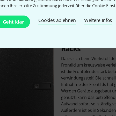
ksystem gehört. Genau wie die Modulracks selbst, besteht au
nnen Ihre erteilte Zustimmung jederzeit über die Cookie-Einst
x-Holz. Dazu gesellt sich ein kratzfester schwarzer Strukturla
ert.
Cookies ablehnen
Weitere Infos
Geht klar
Schützt das Inn
Racks
Da es sich beim Werkstoff de
Frontlid um kreuzweise verle
ist die Frontblende stark bel
verwindungssteif. Die schnel
Entnahme des Frontlids hat g
Werden Geräte ausgebaut un
genutzt, kann das betreffe
Aufwand sofort vollständig 
Außerdem ist es in Sekundens