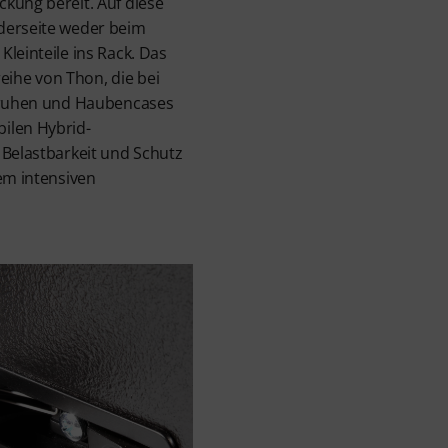
kung bereit. Auf diese
derseite weder beim
leinteile ins Rack. Das
ureihe von Thon, die bei
 Truhen und Haubencases
ilen Hybrid-
 Belastbarkeit und Schutz
gem intensiven