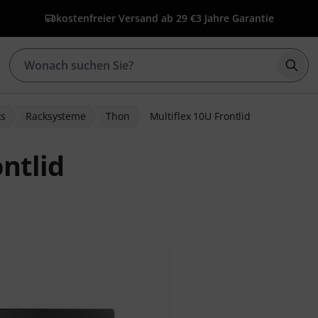
kostenfreier Versand ab 29 €
3 Jahre Garantie
Such
ks
Racksysteme
Thon
Multiflex 10U Frontlid
ntlid
wertungen