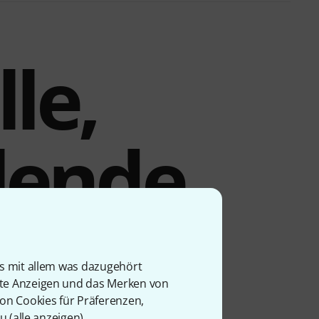
le,
blende
eneinheiten im Thon
is mit allem was dazugehört
de geklemmt, wann immer
rte Anzeigen und das Merken von
dank seiner beiden
von Cookies für Präferenzen,
sich für einen Baustein in
u (
alle anzeigen
).