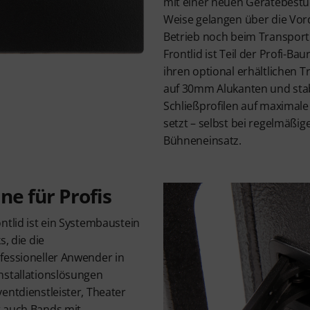
mit einer neuen Gerätebestüc
Weise gelangen über die Vor
Betrieb noch beim Transport K
Frontlid ist Teil der Profi-Ba
ihren optional erhältlichen
auf 30mm Alukanten und stab
Schließprofilen auf maximale
setzt – selbst bei regelmäßi
Bühneneinsatz.
e für Profis
ntlid ist ein Systembaustein
s, die die
fessioneller Anwender in
nstallationslösungen
entdienstleister, Theater
r auch Bands mit