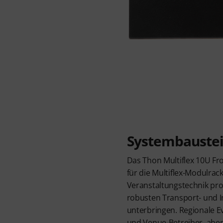
Systembaustein
Das Thon Multiflex 10U Fro
für die Multiflex-Modulrack
Veranstaltungstechnik pro
robusten Transport- und I
unterbringen. Regionale Ev
und Venue-Betreiber, abe