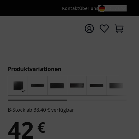
Kontakt
Über uns
DE / €
e mit Suchwort {searchTerm} starten
Produktvariationen
B-Stock
ab 38,40 € verfügbar
42
€