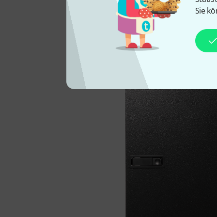
einem professionellen Rac
Sie kö
starkem, robustem Multiple
häufigen Gebrauchs meist