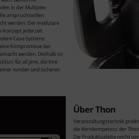
nden in der Multiplex-
die anspruchsvollen
cht werden. Der modulare
x-Konzept jederzeit
andere Case-Systeme
keine Kompromisse bei
gemacht werden. Deshalb ist
ition für all jene, die ihre
 einer runden und sicheren
Über Thon
Veranstaltungstechnik profess
die Kernkompetenz der Tho
Die Produktpalette reicht vo