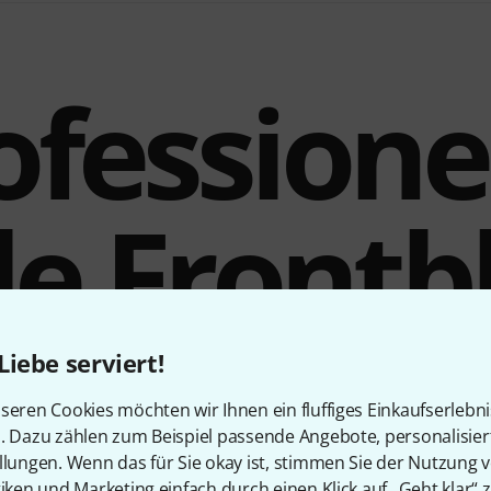
ofessionel
le Front
Liebe serviert!
ontlid sorgt für den sauberen Verschluss nicht genutzter Höh
seren Cookies möchten wir Ihnen ein fluffiges Einkaufserlebn
. Es wird in zwei Aussparungen der frontseitigen Seitenwän
n. Dazu zählen zum Beispiel passende Angebote, personalisie
ein 19-Zoll-Equipment eingebaut werden soll. Dort behält es 
llungen. Wenn das für Sie okay ist, stimmen Sie der Nutzung 
regelmäßigem Transport stabil seinen Platz bei – ganz wie es 
tiken und Marketing einfach durch einen Klick auf „Geht klar“ z