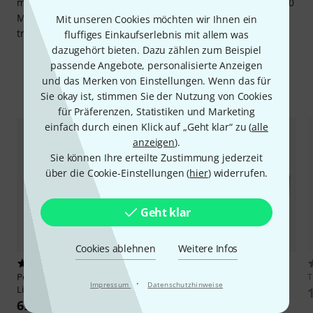
maßgeschneiderten Lösung, um die Ausrüstung im Thon 60
Multiflex Grid H3 sicher und geordnet zu verstauen und zu
Mit unseren Cookies möchten wir Ihnen ein
transportieren.
fluffiges Einkaufserlebnis mit allem was
dazugehört bieten. Dazu zählen zum Beispiel
passende Angebote, personalisierte Anzeigen
und das Merken von Einstellungen. Wenn das für
Zubehör & passende Artikel
Sie okay ist, stimmen Sie der Nutzung von Cookies
für Präferenzen, Statistiken und Marketing
einfach durch einen Klick auf „Geht klar“ zu (
alle
anzeigen
).
Sie können Ihre erteilte Zustimmung jederzeit
über die Cookie-Einstellungen (
hier
) widerrufen.
Geht klar
Cookies ablehnen
Weitere Infos
1
10
Peli
ModLight Pivot In-Case
Thon
Multiflex 40cm Tray
·
Impressum
Datenschutzhinweise
Light
72 €
69 €