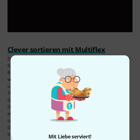
Clever sortieren mit Multiflex
Das Thon Dividing Wall Set 60H3 2/2 ist vielseitig einsetzbar.
Es eignet sich hervorragend, um verschiedenstes
Bühnenequipment wie Schäkel, Karabiner, C-Haken und
weiteres kleinteiliges Zubehör übersichtlich zu sortieren
und sicher zu fixieren. Dank der flexibel steckbaren
Trennwände lassen sich die Fächer an unterschiedliche
Größen und Formen der Ausrüstung anpassen. Das Thon
Dividing Wall Set 60H3 2/2 trägt auf diese Weise zu einer
effizienten Organisation bei, sodass benötigtes Material
sofort griffbereit ist. In Kombination mit einem optionalen
Deckel aus phenolharzbeschichtetem Multiplex oder
transparentem Polycarbonat wird das Set zur
Mit Liebe serviert!