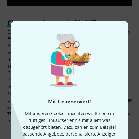
Clever sortieren mit Multiflex
Das Thon Dividing Wall Set 90H3 2/4 ist vielseitig einsetzbar.
Es eignet sich hervorragend, um verschiedenstes
Bühnenequipment wie Schäkel, Karabiner, C-Haken und
weiteres kleinteiliges Zubehör übersichtlich zu sortieren
und sicher zu fixieren. Dank der flexibel steckbaren
Trennwände lassen sich die Fächer an unterschiedliche
Größen und Formen der Ausrüstung anpassen. Das Thon
Dividing Wall Set 90H3 2/4 trägt auf diese Weise zu einer
effizienten Organisation bei, sodass benötigtes Material
sofort griffbereit ist. In Kombination mit einem optionalen
Deckel aus phenolharzbeschichtetem Multiplex wird das Set
Mit Liebe serviert!
zur maßgeschneiderten Lösung, um die Ausrüstung im
Mit unseren Cookies möchten wir Ihnen ein
Thon 90 Multiflex Grid H3 sicher und geordnet zu verstauen
fluffiges Einkaufserlebnis mit allem was
und zu transportieren.
dazugehört bieten. Dazu zählen zum Beispiel
passende Angebote, personalisierte Anzeigen