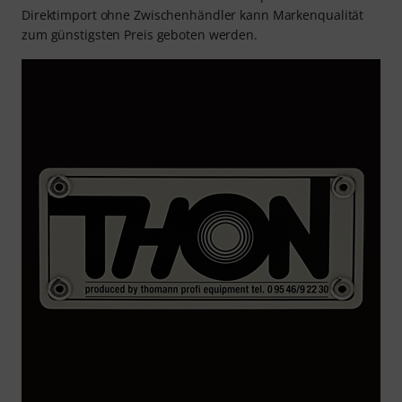
Direktimport ohne Zwischenhändler kann Markenqualität
zum günstigsten Preis geboten werden.