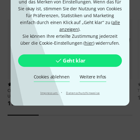
und das Merken von Einstellungen. Wenn das für
Zubehör & passende Artikel
Sie okay ist, stimmen Sie der Nutzung von Cookies
für Präferenzen, Statistiken und Marketing
einfach durch einen Klick auf „Geht klar“ zu (
alle
anzeigen
).
Sie können Ihre erteilte Zustimmung jederzeit
über die Cookie-Einstellungen (
hier
) widerrufen.
Geht klar
Cookies ablehnen
Weitere Infos
2
5
CRDBAG
Grid-Divide Carry On
Thon
Multiflex 60cm Tray
·
Impressum
Datenschutzhinweise
Universal
98 €
115 €