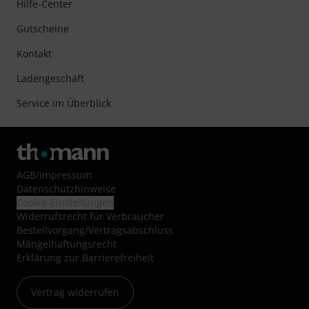
Hilfe-Center
Gutscheine
Kontakt
Ladengeschäft
Service im Überblick
AGB
/
Impressum
Datenschutzhinweise
Cookie-Einstellungen
Widerrufsrecht für Verbraucher
Bestellvorgang/Vertragsabschluss
Mängelhaftungsrecht
Erklärung zur Barrierefreiheit
Vertrag widerrufen