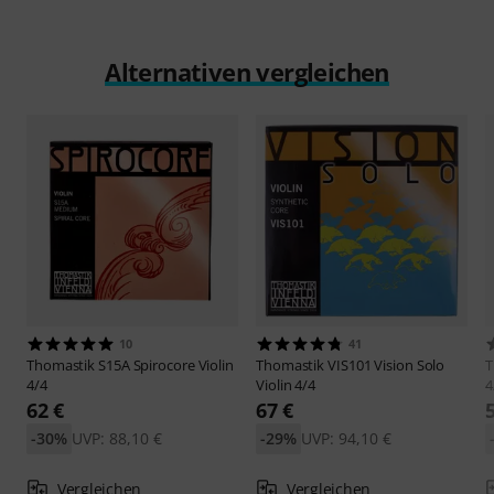
Alternativen vergleichen
10
41
Thomastik
S15A Spirocore Violin
Thomastik
VIS101 Vision Solo
T
4/4
Violin 4/4
4
62 €
67 €
-30%
UVP: 88,10 €
-29%
UVP: 94,10 €
Vergleichen
Vergleichen