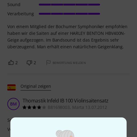
Sound
Verarbeitung
Von einem Mitglied der Bochumer Symphoniker empfohlen
haben wir die Saiten auf einer HARLEY BENTON HBV400N-
Geige aufgezogen. Im Bandsound ist das Ergebnis sehr
überzeugend. Man erhält einen natürlichen Geigenklang.
2
2
BEWERTUNG MELDEN
Original zeigen
Thomastik Infeld IB 100 Violinsaitensatz
BM
B81698003, Marta 13.07.2012
Sound
Verarbeitung