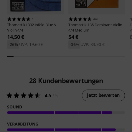
1
446
Thomastik
IB02 Infeld Blue A
Thomastik
135 Dominant Violin
T
Violin 4/4
4/4 Medium
V
14,50 €
54 €
-26%
UVP: 19,60 €
-36%
UVP: 83,90 €
28
Kundenbewertungen
Jetzt bewerten
4.5
/ 5
SOUND
VERARBEITUNG