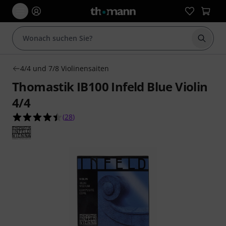
Suche 
4/4 und 7/8 Violinensaiten
Thomastik IB100 Infeld Blue Violin
4/4
4.5 von 5 Sternen aus 28 Kundenbewertungen
(
28
)