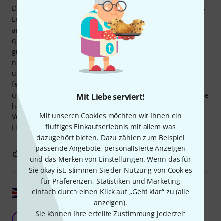
Dieser Satz 4/4 Violinsaiten bietet ein hervorragendes Preis-
Leistungs-Verhältnis. Die Saitenspannung ermöglicht ein
angenehmes Spielgefühl auf jedem Niveau und ist
qualitativ mit teureren Saiten vergleichbar. Sie lassen sich
gut stimmen. Der Klang ist weich und tief, der Diskant ist
nicht harsch. Eine Empfindlichkeit gegenüber Temperatur-
und Feuchtigkeitsschwankungen konnte ich nicht
feststellen; die Saiten sind recht stabil. Auch der Ton ist
über die Zeit recht stabil geblieben. Der Klang meiner Geige
Mit Liebe serviert!
hat sich vor allem in den hohen Tönen deutlich verändert.
Mit unseren Cookies möchten wir Ihnen ein
Verpackung und Produktbeschreibung stimmen, die
fluffiges Einkaufserlebnis mit allem was
Lieferzeit ist angemessen.
dazugehört bieten. Dazu zählen zum Beispiel
passende Angebote, personalisierte Anzeigen
3
0
BEWERTUNG MELDEN
und das Merken von Einstellungen. Wenn das für
Sie okay ist, stimmen Sie der Nutzung von Cookies
für Präferenzen, Statistiken und Marketing
Original zeigen
einfach durch einen Klick auf „Geht klar“ zu (
alle
anzeigen
).
Sie können Ihre erteilte Zustimmung jederzeit
Tolle Saiten!
A