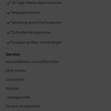
Abmeldung ist jederzeit möglich. Weitere Informationen finden Sie in
unseren
Datenschutzhinweisen
.
* Pflichtfeld
Sicher einkaufen & bezahlen
Bezahlen Sie vertraulich und sicher per Nachnahme,
Vorkasse, PayPal, Amazon Pay,
Klarna Sofort bezahlen
,
Klarna Ratenzahlung
oder Kreditkarte.
Ihre Vorteile
3 Jahre Thomann Garantie
30 Tage Money-Back-Garantie