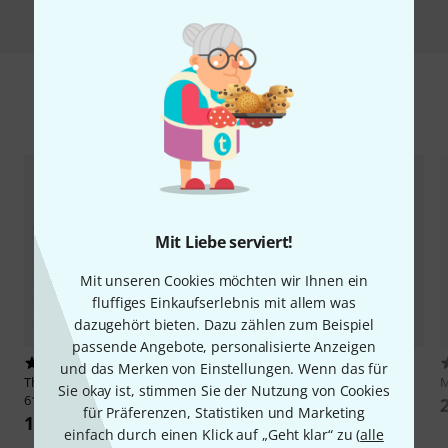
Das kauften Kunden, die sich dieses
Produkt angesehen haben
25%
10%
Mit Liebe serviert!
KAUFTEN
KAUFTEN
Mit unseren Cookies möchten wir Ihnen ein
Thomann Keyboard Bag 4
GENAU DIESES PRODUKT
fluffiges Einkaufserlebnis mit allem was
129 €
35 €
dazugehört bieten. Dazu zählen zum Beispiel
passende Angebote, personalisierte Anzeigen
und das Merken von Einstellungen. Wenn das für
Sie okay ist, stimmen Sie der Nutzung von Cookies
Vergleichen
für Präferenzen, Statistiken und Marketing
einfach durch einen Klick auf „Geht klar“ zu (
alle