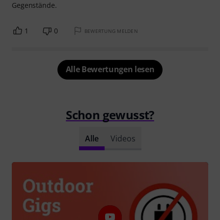
aber ich habe bei diesem Preis mehr Qualität erwartet.
1
0
BEWERTUNG MELDEN
Original zeigen
Stabile, gut gepolsterte Tragetasche
C
Canto 12.09.2024
Handling
Verarbeitung
Ich habe diese Tasche gekauft, um die Yamaha PSR E425-
Tastatur mit 76 Tasten unterzubringen. Die Qualität ist
insgesamt gut und sie verfügt über zahlreiche
Aufbewahrungstaschen für Kabel und andere
Gegenstände.