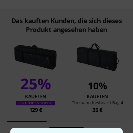
eingeschränkte Transportmöglichkeiten hat. Das Thomann
Voyager Gigbag für Keyboard wiegt deutlich weniger als ein
Case und ist gleichzeitig stabil und robust. Mit dem
Schultergurt ist es gut zu transportiere und ist dennoch
optimal geschützt. Solange man nicht mit dem Tourbus
unterwegs ist, ist das Voyager Gigbag das richtige
Accessoire für den Musiker unterwegs.