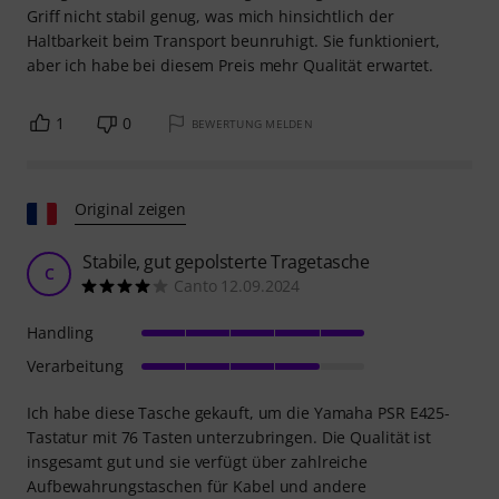
Insgesamt sehr zufrieden.
1
0
BEWERTUNG MELDEN
Original zeigen
4 Sterne meiner Meinung nach
I
IonutDaniel 02.10.2024
Handling
Verarbeitung
Ich habe diese Keyboardtasche gekauft und bin zwar
zufrieden, aber sie erfüllt ihren Zweck. Das Material fühlt
sich gut an und die Polsterung schützt gut. Leider wirkt der
Griff nicht stabil genug, was mich hinsichtlich der
Haltbarkeit beim Transport beunruhigt. Sie funktioniert,