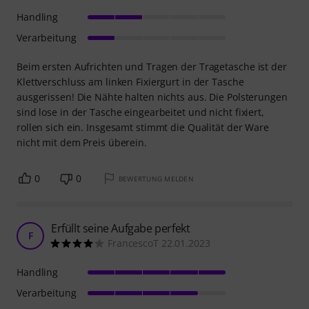
19
Kundenbewertungen
Jetzt bewerten
4.3
/ 5
HANDLING
VERARBEITUNG
Bewertungsrichtlinien
11
Rezensionen
Sehr schlechte Verarbeitung, beim ersten mal
rissen gleich die Nähte.
E
eltortellini 28.07.2024
Handling