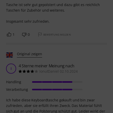
Verarbeitung
Beim ersten Aufrichten und Tragen der Tragetasche ist der
Klettverschluss am linken Fixiergurt in der Tasche
ausgerissen! Die Nähte halten nichts aus. Die Polsterungen
sind lose in der Tasche eingearbeitet und nicht fixiert,
rollen sich ein. Insgesamt stimmt die Qualität der Ware
nicht mit dem Preis überein.
0
0
BEWERTUNG MELDEN
Erfüllt seine Aufgabe perfekt
F
FrancescoT 22.01.2023
Handling
Verarbeitung
Tasche ist sehr gut gepolstert und dazu gibt es reichlich
Taschen für Zubehör und weiteres.