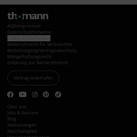
Reparaturservice
Beratung durch Fachexperten
Zufriedenheitsgarantie
Europas größtes Versandlager
Service
Versandkosten und Lieferzeiten
Hilfe-Center
Gutscheine
Kontakt
Ladengeschäft
Service im Überblick