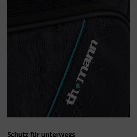
Über Thomann Zubehör
Auch im Bereich der zusätzlichen Ausstattung erfreuen sich
die von Thomann hergestellten Produkte einer großen
Beliebtheit. Im Sortiment befinden sich hunderte
Zubehörartikel aus vielen verschiedenen Bereichen, die
durch ein hohes Maß an Qualität und ein sehr gutes
Preis-/Leistungsverhältnis überzeugen. Die Verwendung
hochwertiger sowie beständiger Materialien und die
Implementierung durchdachter Features, die für
gewöhnlich Produkten aus höheren Preissegmenten
vorbehalten sind, machen Zubehör von Thomann zu einer
klaren Empfehlung.