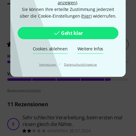
anzeigen
).
Sie können Ihre erteilte Zustimmung jederzeit
über die Cookie-Einstellungen (
hier
) widerrufen.
Zubehör & passende Artikel
Geht klar
Cookies ablehnen
Weitere Infos
·
Impressum
Datenschutzhinweise
12
32
Thon
Keyboard Case Korg PA5x
Thomann
Voyager Keyboard
M
61 PVC
Genos Wheels
159 €
159 €