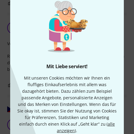
0
0
BEWERTUNG MELDEN
Helfer gegen das Chaos
M
MarkusCologne 24.09.2019
Verarbeitung
Robuste Kabelbinder, die sich nicht verheddern und durch
die deutliche Farbgebung Ordnung ins Kabel-Chaos
Mit Liebe serviert!
bringen.
Mit unseren Cookies möchten wir Ihnen ein
fluffiges Einkaufserlebnis mit allem was
0
0
BEWERTUNG MELDEN
dazugehört bieten. Dazu zählen zum Beispiel
passende Angebote, personalisierte Anzeigen
und das Merken von Einstellungen. Wenn das für
Original zeigen
Sie okay ist, stimmen Sie der Nutzung von Cookies
für Präferenzen, Statistiken und Marketing
einfach durch einen Klick auf „Geht klar“ zu (
alle
J
Jurajko 22.07.2019
anzeigen
).