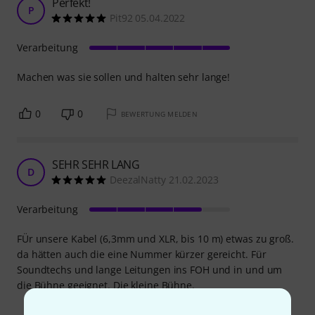
Perfekt!
P
Pit92 05.04.2022
Verarbeitung
Machen was sie sollen und halten sehr lange!
0
0
BEWERTUNG MELDEN
SEHR SEHR LANG
D
DeezalNatty 21.02.2023
Verarbeitung
FÜr unsere Kabel (6,3mm und XLR, bis 10 m) etwas zu groß.
da hätten auch die eine Nummer kürzer gereicht. Für
Soundtechs und lange Leitungen ins FOH und in und um
die Bühne geeignet. Die kleine Bühne.