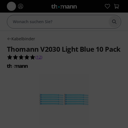
Suche 
Kabelbinder
Thomann V2030 Light Blue 10 Pack
4.9 von 5 Sternen aus 12 Kundenbewertungen
(
12
)