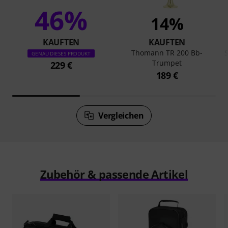
46%
14%
KAUFTEN
KAUFTEN
Thomann TR 200 Bb-
S
GENAU DIESES PRODUKT
Trumpet
229 €
189 €
Vergleichen
Zubehör & passende Artikel