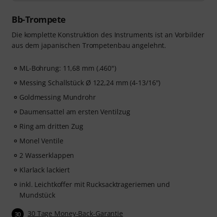
60 interaktiven Schritt-für-Schritt-Lektionen
, über
400
Songs mit hochwertiger Begleitmusik
, und mehr als
Bb-Trompete
270 zielgerichteten Übungen
.
Die komplette Konstruktion des Instruments ist an Vorbilder
Das interaktive Live-Feedback von tonestro hört dir
aus dem japanischen Trompetenbau angelehnt.
beim Spielen zu, analysiert jeden gespielten Ton und
gibt dir unmittelbar Rückmeldung zur Tonhöhe und
Rhythmus. Ergreife jetzt die Chance, deiner
ML-Bohrung: 11,68 mm (.460")
Trompetenfähigkeiten flexibel, effektiv und mit Freude
Messing Schallstück Ø 122,24 mm (4-13/16")
zu entwickeln – zu jeder Zeit, an jedem Ort. Keine
Goldmessing Mundrohr
automatische Verlängerung!
Daumensattel am ersten Ventilzug
Ring am dritten Zug
Monel Ventile
2 Wasserklappen
Klarlack lackiert
inkl. Leichtkoffer mit Rucksacktrageriemen und
Mundstück
30 Tage Money-Back-Garantie
30