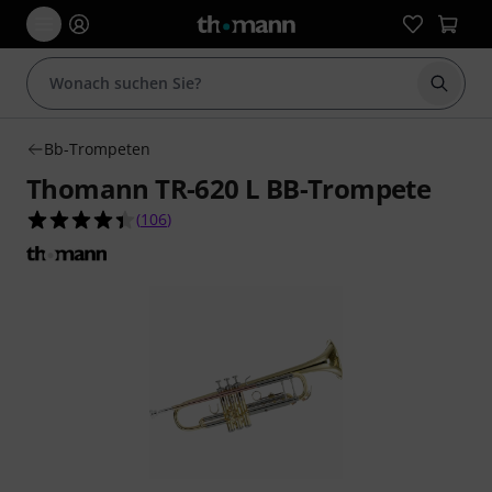
Suche 
Bb-Trompeten
Thomann TR-620 L BB-Trompete
4.4 von 5 Sternen aus 106 Kundenbewertungen
(
106
)