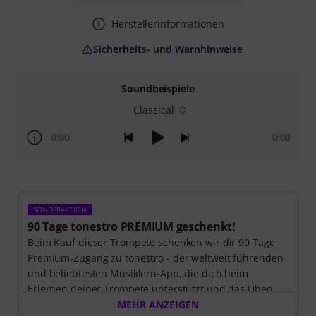
Herstellerinformationen
Sicherheits- und Warnhinweise
Soundbeispiele
Classical
0:00
0:00
SONDERAKTION
90 Tage tonestro PREMIUM geschenkt!
Beim Kauf dieser Trompete schenken wir dir 90 Tage
Premium-Zugang zu tonestro - der weltweit führenden
und beliebtesten Musiklern-App, die dich beim
Erlernen deiner Trompete unterstützt und das Üben
zum Vergnügen wird. Entdecke die Welt der Musik mit
MEHR ANZEIGEN