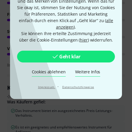
und das Merken von Einstellungen. Wenn das für
Sie okay ist, stimmen Sie der Nutzung von Cookies
für Präferenzen, Statistiken und Marketing
FEATURES
einfach durch einen Klick auf „Geht klar“ zu (
alle
anzeigen
).
SOUND
Sie können Ihre erteilte Zustimmung jederzeit
über die Cookie-Einstellungen (
hier
) widerrufen.
VERARBEITUNG
Geht klar
Bewertungsrichtlinien
Cookies ablehnen
Weitere Infos
·
Kundenrezensionen im Überblick
Impressum
Datenschutzhinweise
Aus echten Käuferbewertungen, zusammengefasst durch KI
Was Käufern gefiel:
Das Instrument bietet ein ausgezeichnetes Preis-Leistungs-
Verhältnis.
Es ist ein geeignetes und empfehlenswertes Instrument für
Anfänger.