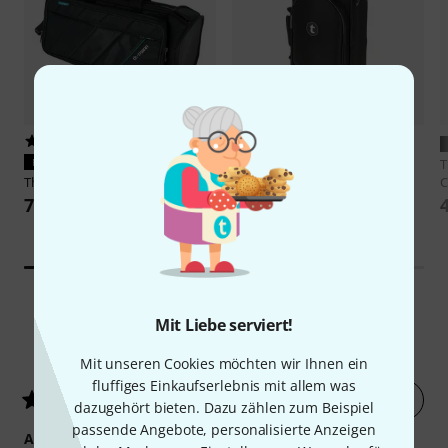
35
PASST GARANTIERT
PASST GARANTIERT
Thomann
Ultralight Trumpet
Thomann
Voyager Trumpet
Case
C
75 €
49 €
Mit Liebe serviert!
106
Kundenbewertungen
Mit unseren Cookies möchten wir Ihnen ein
fluffiges Einkaufserlebnis mit allem was
Jetzt bewerten
4.4
/ 5
dazugehört bieten. Dazu zählen zum Beispiel
passende Angebote, personalisierte Anzeigen
ANSPRACHE