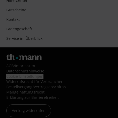
Hilfe-Center
Gutscheine
Kontakt
Ladengeschäft
Service im Überblick
AGB
/
Impressum
Datenschutzhinweise
Cookie-Einstellungen
Widerrufsrecht für Verbraucher
Bestellvorgang/Vertragsabschluss
Mängelhaftungsrecht
Erklärung zur Barrierefreiheit
Vertrag widerrufen