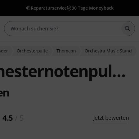
Reparaturservice
30 Tage Moneyback
Such
nder
Orchesterpulte
Thomann
Orchestra Music Stand
enpult mit Lochplatte
en
4.5
/ 5
Jetzt bewerten