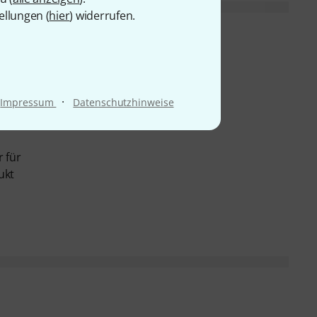
ellungen (
hier
) widerrufen.
mmen
·
Impressum
Datenschutzhinweise
utzig
 für
ukt