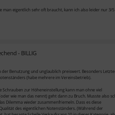
man eigentlich sehr oft braucht, kann ich also leider nur 3/5
echend - BILLIG
r in der Benutzung und unglaublich preiswert. Besonders Letzte
Notenständers (habe mehrere im Vereinsbetrieb).
ie Schrauben zur Höheneinstellung kann man ohne viel
(oder wie man das nennt) geht dann zu Bruch. Musste also s
d das Dilemma wieder zusammenfriemeln. Dass es diese
ie Qualität des eigentlichen Notenständers. (Während der
, hat besagte Schelle Verkaufsrang 10 in dieser Kategorie, a