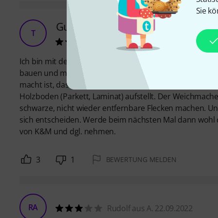
Sie kö
Gutes Preis/Leistungs-Verhätnis - ab
T
ThomasEck 23.01.2021
Ich bin mit dem Orchestra Music Stand von Thomann re
bauen und macht einen recht stabilen Eindruck. Also eige
macht ist, dass ein Beipacktext beiliegt, in dem steht, 
Holzboden (Parkett, Laminat) aufstellt. Der Weichmac
schwarze, nicht wieder entfernbare Flecken machen. Un
sich entscheiden. Werde beim nächsten Mal dann wohl d
von K&M und dgl. nehmen.
3
1
BEWERTUNG MELDEN
RA
Rudolf aus A. 22.09.2022