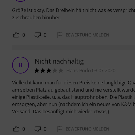
Größe ist okay. Das Dreibein hält nicht was es verspric
zuschrauben hinüber.
0
0
BEWERTUNG MELDEN
Nicht nachhaltig
H
Hans-Bodo 03.07.2020
Vielleicht kann man für diesen Preis keine langlebige Q
am selben Platz aufgebaut stand und nie verstellt wur
einige Plastikteile, u. a. das Hauptrohr oben. Die Plastik
entsorgen, aber nun (nachdem ich ein neues von K&M best
Versand. Das besänftigt mich wieder etwas;)
0
0
BEWERTUNG MELDEN