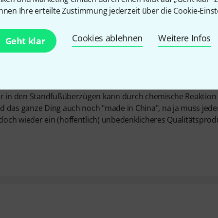
nnen Ihre erteilte Zustimmung jederzeit über die Cookie-Einst
er ....
Cookies ablehnen
Weitere Infos
Geht klar
cht zufrieden. Nach dem Auspacken läßt er sich leicht zusa
ntlich ein perfekter Kauf, v.a. für den Preis! Was mich aber st
dass man vorsichtig sein soll, wenn man den Stand auf einem
her in den Standfußüberzügen kann durch chemische Reaktion
d das ganze Ding auch noch "made in China", na ja muss jeder
och wieder ein (hoffentlich) unbedenklicheres Qualitätsprod