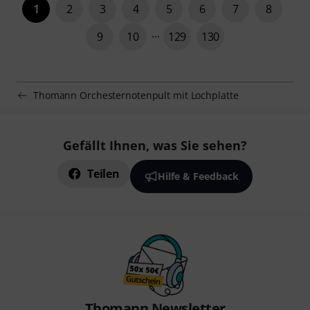
1
2
3
4
5
6
7
8
9
10
129
130
Thomann Orchesternotenpult mit Lochplatte
Gefällt Ihnen, was Sie sehen?
Teilen
Hilfe & Feedback
Thomann Newsletter