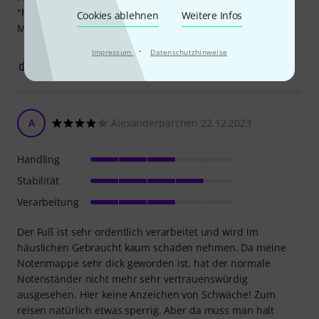
"handlich" einklappbar sind niemals verstehen. Uwe,
Cookies ablehnen
Weitere Infos
Musiklehrer seit 2004
·
Impressum
Datenschutzhinweise
0
0
BEWERTUNG MELDEN
A
Alexanderparchen 22.12.2023
Handling
Stabilität
Verarbeitung
Der Fuß ist sehr ordentlich verarbeitet und wird im
häuslichen Gebraucht kaum schaden nehmen. Da meine
Notenmappe sehr dick geworden ist, hat der normale
Notenständer nicht mehr sehr vertrauenswürdig
ausgesehen. Hier keine Anzeichen von Schwäche! Zum
reisen natürlich etwas sperrig. Aber da muss man halt