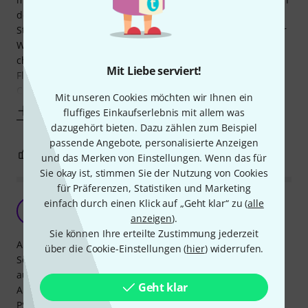
dem steht, dass man vorsichtig sein soll, wenn man den
Stand auf einem Holzboden (Parkett, Laminat) aufstellt. Der
Weichmacher in den Standfußüberzügen kann durch
chemische Reaktion schwarze, nicht wieder entfernbare
Mit Liebe serviert!
Flecken machen. Und das ganze Ding auch noch "made in
China", na ja
Mit unseren Cookies möchten wir Ihnen ein
Mehr anzeigen
fluffiges Einkaufserlebnis mit allem was
dazugehört bieten. Dazu zählen zum Beispiel
passende Angebote, personalisierte Anzeigen
3
1
BEWERTUNG MELDEN
und das Merken von Einstellungen. Wenn das für
Sie okay ist, stimmen Sie der Nutzung von Cookies
für Präferenzen, Statistiken und Marketing
Das Beste
einfach durch einen Klick auf „Geht klar“ zu (
alle
U
anzeigen
).
Uwe5413 07.11.2022
Sie können Ihre erteilte Zustimmung jederzeit
Auf diesem Orchesterpult bleiben die Noten liegen, die
über die Cookie-Einstellungen (
hier
) widerrufen.
Seiten offen und es passen durch geschickte Stapeltechnik
auch 8-seiten Piano-Noten auf das Pult ... UND BLEIBEN
Geht klar
AUCH DA!!
PS: Ich kann diese schrottigen "Flöten-Stative" die so