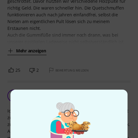
geschrottet. Davor nutzten wir verschiedene Holzpulte für
richtig Geld. Die waren schneller hin. Die Quetschmuffen
funktionieren auch nach Jahren einfandfrei, selbst die
Nieten am eigentlichen Pult lösen sich zu meinem
Erstaunen nicht.
Auch die Gummifüße sind immer noch drann, was bei
unserer rustikalen Ladeweise nicht selbstverständlich ist.
Mehr anzeigen
25
2
BEWERTUNG MELDEN
Gutes Preis/Leistungs-Verhätnis - aber ....
T
ThomasEck 23.01.2021
Ich bin mit dem Orchestra Music Stand von Thomann recht
zufrieden. Nach dem Auspacken läßt er sich leicht
zusammen bauen und macht einen recht stabilen Eindruck.
Also eigentlich ein perfekter Kauf, v.a. für den Preis! Was
mich aber stutzig macht ist, dass ein Beipacktext beiliegt, in