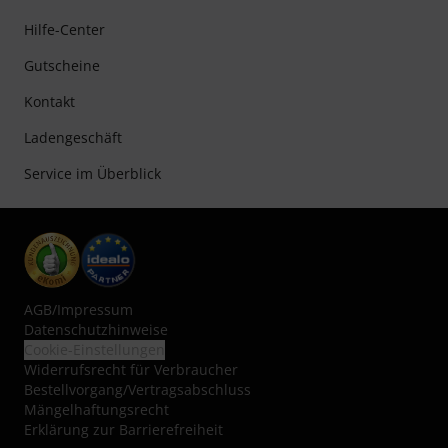
Hilfe-Center
Gutscheine
Kontakt
Ladengeschäft
Service im Überblick
AGB
/
Impressum
Datenschutzhinweise
Cookie-Einstellungen
Widerrufsrecht für Verbraucher
Bestellvorgang/Vertragsabschluss
Mängelhaftungsrecht
Erklärung zur Barrierefreiheit