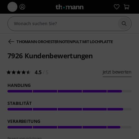
Suche 
THOMANN ORCHESTERNOTENPULT MIT LOCHPLATTE
7926
Kundenbewertungen
4.5
/ 5
Jetzt bewerten
HANDLING
STABILITÄT
VERARBEITUNG
Bewertungsrichtlinien