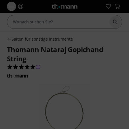
Suche 
Saiten für sonstige Instrumente
Thomann Nataraj Gopichand
String
5.0 von 5 Sternen aus 1 Kundenbewertungen
(
1
)