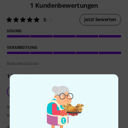
1
Kundenbewertungen
Jetzt bewerten
5
/ 5
SOUND
VERARBEITUNG
Bewertungsrichtlinien
1
Rezension
sehr gute und stabile Stahlsaiten..
LL
Lothar Likör 16.01.2025
Sound
Verarbeitung
da die mitgelieferte Saite sehr dünn war und gleich aus