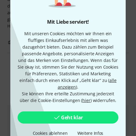
dem Knopf sprang..hab ich eine der 4 (!) Saiten
aufgespannt. Tadellos und sehr stabil. War überrascht das
gleich vier Saiten geliefert wurden so hab ich gleich Ersatz.
Mit Liebe serviert!
Hervorragend! Empfehlung.
Mit unseren Cookies möchten wir Ihnen ein
fluffiges Einkaufserlebnis mit allem was
0
0
BEWERTUNG MELDEN
dazugehört bieten. Dazu zählen zum Beispiel
passende Angebote, personalisierte Anzeigen
und das Merken von Einstellungen. Wenn das für
Alle Bewertungen lesen
Sie okay ist, stimmen Sie der Nutzung von Cookies
für Präferenzen, Statistiken und Marketing
einfach durch einen Klick auf „Geht klar“ zu (
alle
anzeigen
).
Alternativen vergleichen
Sie können Ihre erteilte Zustimmung jederzeit
über die Cookie-Einstellungen (
hier
) widerrufen.
Geht klar
Cookies ablehnen
Weitere Infos