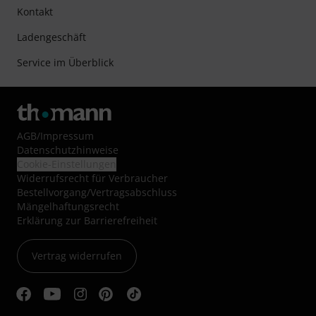
Kontakt
Ladengeschäft
Service im Überblick
AGB
/
Impressum
Datenschutzhinweise
Cookie-Einstellungen
Widerrufsrecht für Verbraucher
Bestellvorgang/Vertragsabschluss
Mängelhaftungsrecht
Erklärung zur Barrierefreiheit
Vertrag widerrufen