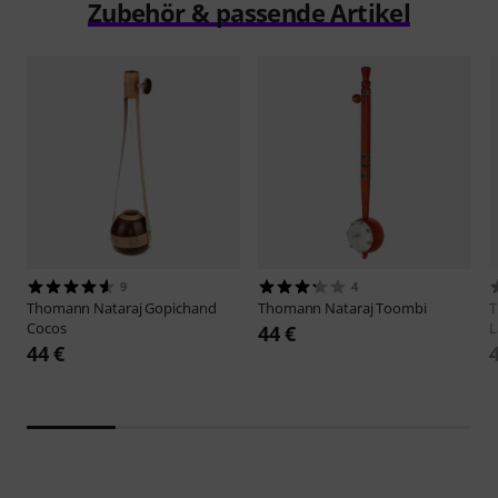
Zubehör & passende Artikel
9
4
Thomann
Nataraj Gopichand
Thomann
Nataraj Toombi
Cocos
L
44 €
44 €