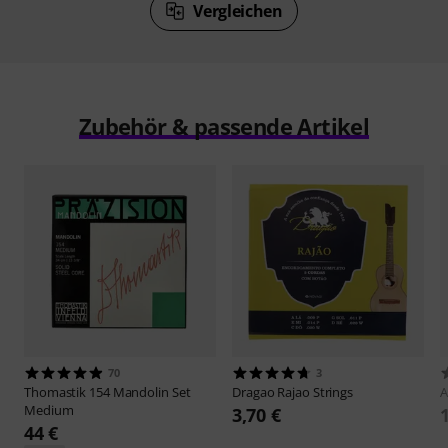
Vergleichen
Zubehör & passende Artikel
70
3
Thomastik
154 Mandolin Set
Dragao
Rajao Strings
A
Medium
3,70 €
44 €