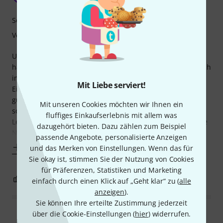
Sound
Verarbeitung
Ursprünglich wollte ich mir eine Braguinha zulegen und
habe auch hier bei Thomann angefragt, ob sie eine für mich
in Portugal bestellen können.
Mit Liebe serviert!
Ein Mitarbeiter hat mir dann aber abgeraten nicht das
günstigste Instrument von diesem Herrsteller zu kaufen,
Mit unseren Cookies möchten wir Ihnen ein
sondern schon die Besseren.
fluffiges Einkaufserlebnis mit allem was
Leider konnte Thomann keine Braguinha auftreiben, da die
dazugehört bieten. Dazu zählen zum Beispiel
NAchfrage einfach nicht
passende Angebote, personalisierte Anzeigen
Mehr anzeigen
und das Merken von Einstellungen. Wenn das für
Sie okay ist, stimmen Sie der Nutzung von Cookies
für Präferenzen, Statistiken und Marketing
0
0
BEWERTUNG MELDEN
einfach durch einen Klick auf „Geht klar“ zu (
alle
anzeigen
).
Sie können Ihre erteilte Zustimmung jederzeit
über die Cookie-Einstellungen (
hier
) widerrufen.
Alle Bewertungen lesen