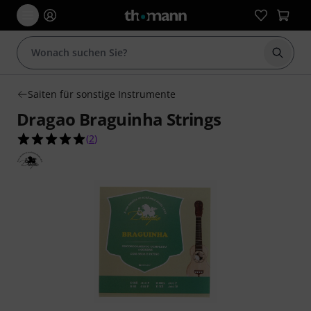
Suche 
Saiten für sonstige Instrumente
Dragao Braguinha Strings
5.0 von 5 Sternen aus 2 Kundenbewertungen
(
2
)