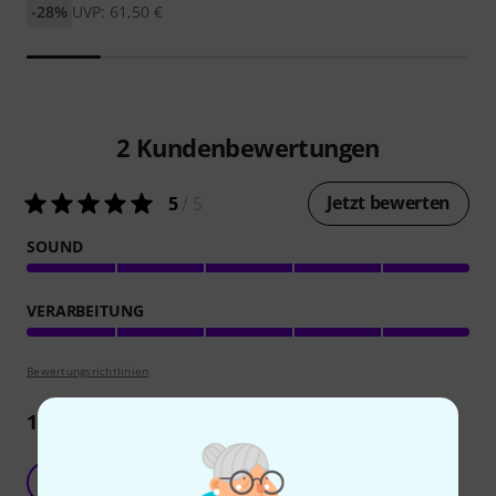
-28%
UVP: 61,50 €
2
Kundenbewertungen
Jetzt bewerten
5
/ 5
SOUND
VERARBEITUNG
Bewertungsrichtlinien
1
Rezension
Gute Saiten
D
DajaKie 20.05.2022