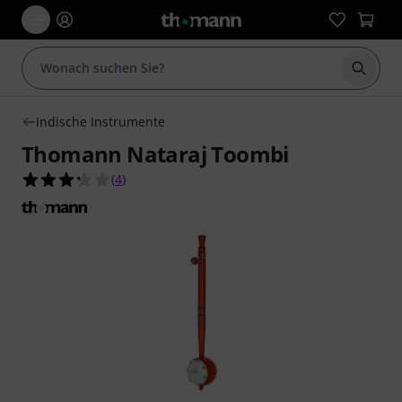
Suche 
Indische Instrumente
Thomann Nataraj Toombi
3.3 von 5 Sternen aus 4 Kundenbewertungen
(
4
)