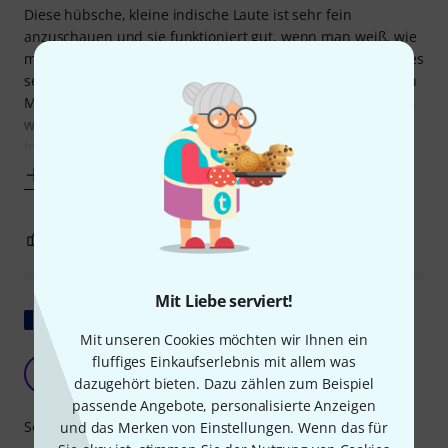
Diese hübsche, kleine indische Laute ist sehr fein
anzuschauen und sie funktioniert gut, wenn man weiß, wie
man sie liebevoll behandeln muss. Wer allerdings glaubt, es
sei wohl kein Problem mit einer einzigen Saite ein bisschen
Musik zu machen, der wird schnell eines besseren belehrt,
wenn er das winzige Instrument in den Händen hält. Im
Internet findet man einige
Mehr anzeigen
7
1
BEWERTUNG MELDEN
Mit Liebe serviert!
Original zeigen
Mit unseren Cookies möchten wir Ihnen ein
Sehr zufriedenstellend
fluffiges Einkaufserlebnis mit allem was
C
dazugehört bieten. Dazu zählen zum Beispiel
Chanchan15 06.05.2024
passende Angebote, personalisierte Anzeigen
Sound
und das Merken von Einstellungen. Wenn das für