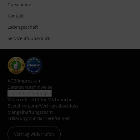
Gutscheine
Kontakt
Ladengeschäft
Service im Überblick
AGB
/
Impressum
Datenschutzhinweise
Cookie-Einstellungen
Widerrufsrecht für Verbraucher
Bestellvorgang/Vertragsabschluss
Mängelhaftungsrecht
Erklärung zur Barrierefreiheit
Vertrag widerrufen