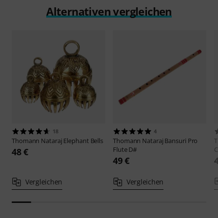
Alternativen vergleichen
18
4
Thomann
Nataraj Elephant Bells
Thomann
Nataraj Bansuri Pro
Flute D#
C
48 €
49 €
Vergleichen
Vergleichen