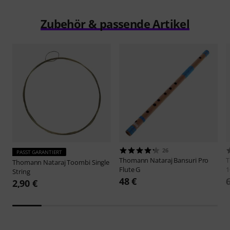
Zubehör & passende Artikel
26
PASST GARANTIERT
Thomann
Nataraj Bansuri Pro
Thomann
Nataraj Toombi Single
Flute G
1
String
48 €
2,90 €