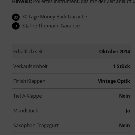
Hinweis:
Poliertes Instrument, das mit der Zeit anläuft 
30 Tage Money-Back-Garantie
30
3 Jahre Thomann Garantie
3
Erhältlich seit
Oktober 2014
Verkaufseinheit
1 Stück
Finish Klappen
Vintage Optik
Tief A-Klappe
Nein
Mundstück
Ja
Saxophon Tragegurt
Nein