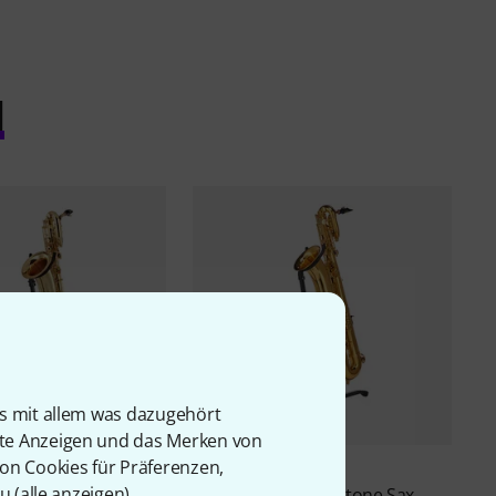
l
is mit allem was dazugehört
rte Anzeigen und das Merken von
von Cookies für Präferenzen,
2
9
u (
alle anzeigen
).
B3L Baritone Sax
Jupiter
JBS1000 Baritone Sax