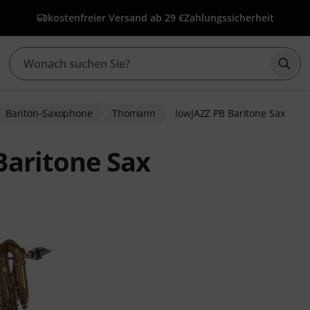
kostenfreier Versand ab 29 €
Zahlungssicherheit
Such
Bariton-Saxophone
Thomann
lowJAZZ PB Baritone Sax
aritone Sax
wertungen