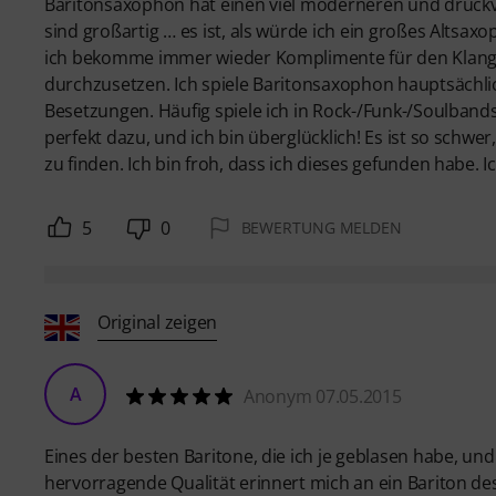
Baritonsaxophon hat einen viel moderneren und druck
sind großartig … es ist, als würde ich ein großes Altsax
ich bekomme immer wieder Komplimente für den Klang, 
durchzusetzen. Ich spiele Baritonsaxophon hauptsächli
Besetzungen. Häufig spiele ich in Rock-/Funk-/Soulbands
perfekt dazu, und ich bin überglücklich! Es ist so schw
zu finden. Ich bin froh, dass ich dieses gefunden habe.
5
0
BEWERTUNG MELDEN
Original zeigen
A
Anonym 07.05.2015
Eines der besten Baritone, die ich je geblasen habe, und
hervorragende Qualität erinnert mich an ein Bariton d