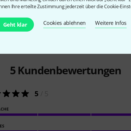
11.798 €
nnen Ihre erteilte Zustimmung jederzeit über die Cookie-Einst
13.349 
-18%
UVP: 14.450 €
-15%
UVP: 1
Cookies ablehnen
Weitere Infos
Geht klar
5
Kundenbewertungen
5
/ 5
ACHE
ES