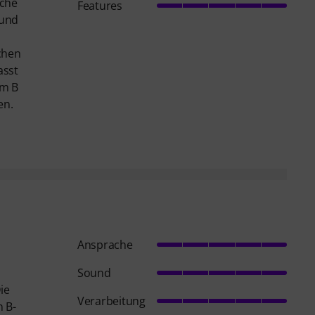
ache
Features
 und
chen
asst
em B
en.
Ansprache
Sound
ie
Verarbeitung
n B-