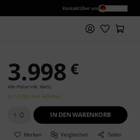
Kontakt
Über uns
DE / €
e mit Suchwort {searchTerm} starten
3.998
€
Alle Preise inkl. MwSt.
In 1-2 Wochen lieferbar
IN DEN WARENKORB
1
Merken
Vergleichen
Teilen