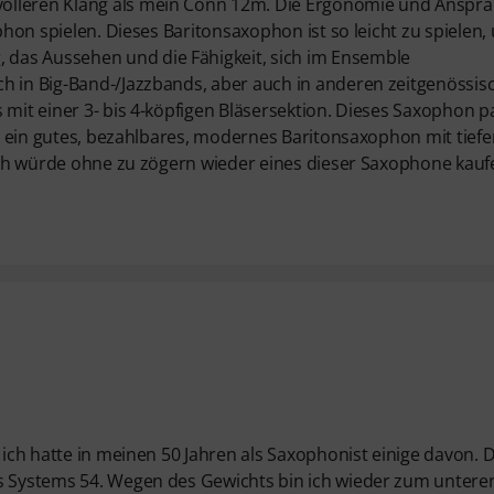
volleren Klang als mein Conn 12m. Die Ergonomie und Anspr
ophon spielen. Dieses Baritonsaxophon ist so leicht zu spielen,
das Aussehen und die Fähigkeit, sich im Ensemble
ch in Big-Band-/Jazzbands, aber auch in anderen zeitgenössis
 mit einer 3- bis 4-köpfigen Bläsersektion. Dieses Saxophon p
er, ein gutes, bezahlbares, modernes Baritonsaxophon mit tief
 Ich würde ohne zu zögern wieder eines dieser Saxophone kauf
 ich hatte in meinen 50 Jahren als Saxophonist einige davon. D
es Systems 54. Wegen des Gewichts bin ich wieder zum untere