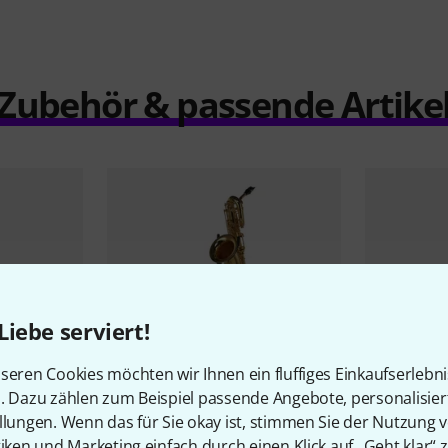
Zubehör & passende Artike
Liebe serviert!
seren Cookies möchten wir Ihnen ein fluffiges Einkaufserlebn
n. Dazu zählen zum Beispiel passende Angebote, personalisie
Selmer
SE-B2L Baritone Sax
llungen. Wenn das für Sie okay ist, stimmen Sie der Nutzung 
tiken und Marketing einfach durch einen Klick auf „Geht klar“ z
itone
Selmer
SE-