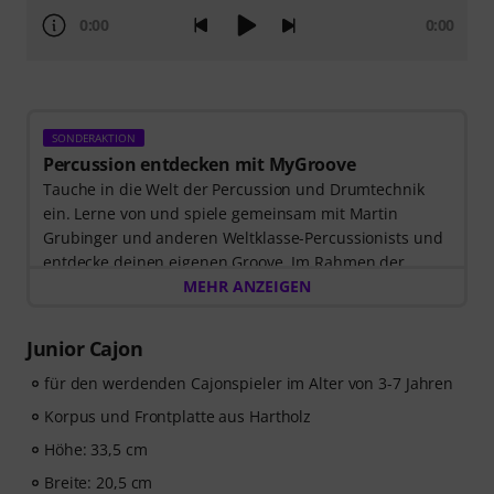
0:00
0:00
SONDERAKTION
Percussion entdecken mit MyGroove
Tauche in die Welt der Percussion und Drumtechnik
ein. Lerne von und spiele gemeinsam mit Martin
Grubinger und anderen Weltklasse-Percussionists und
entdecke deinen eigenen Groove. Im Rahmen der
Sonderaktion, die bis einschließlich 14. Oktober 2026
MEHR ANZEIGEN
gilt, erhältst du
3 Monate exklusiven Zugang zur
MyGroove School of Drums
– völlig kostenlos! Der
Junior Cajon
Freischaltcode zur App wird Dir automatisch per E-Mail
zugeschickt.
für den werdenden Cajonspieler im Alter von 3-7 Jahren
Korpus und Frontplatte aus Hartholz
Höhe: 33,5 cm
Breite: 20,5 cm