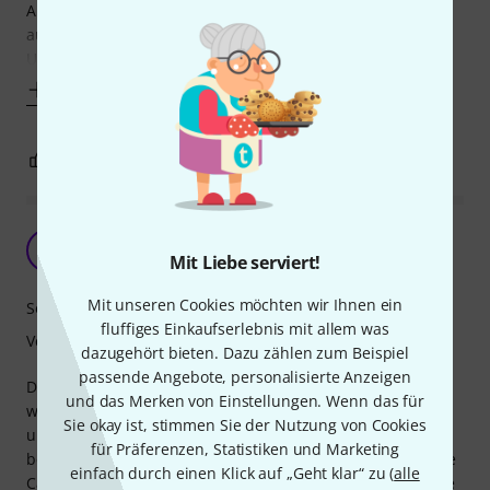
Alles in Allem für Kinder ein tolles Instrument, um sich
auszuprobieren.
Unsere haben
Mehr anzeigen
1
0
BEWERTUNG MELDEN
Lieber die Junior 4 nehmen!
C
Mit Liebe serviert!
Cake* 20.07.2023
Mit unseren Cookies möchten wir Ihnen ein
Sound
fluffiges Einkaufserlebnis mit allem was
Verarbeitung
dazugehört bieten. Dazu zählen zum Beispiel
passende Angebote, personalisierte Anzeigen
Die Junior 1 ist gut verarbeitet, aber hat soundtechnisch
und das Merken von Einstellungen. Wenn das für
wenig zu bieten. Der Unterschied zwischen Bass-Anschlag
Sie okay ist, stimmen Sie der Nutzung von Cookies
und Open ist kaum hörbar, zumindest bei der die ich
für Präferenzen, Statistiken und Marketing
bestellt habe. Ich habe für den Vergleich drei verschiedene
einfach durch einen Klick auf „Geht klar“ zu (
alle
Cajons für Kinder bestellt. Die Junior 4 war mit Abstand die