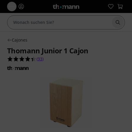
Suche 
Cajones
Thomann Junior 1 Cajon
4.4 von 5 Sternen aus 93 Kundenbewertungen
(
93
)