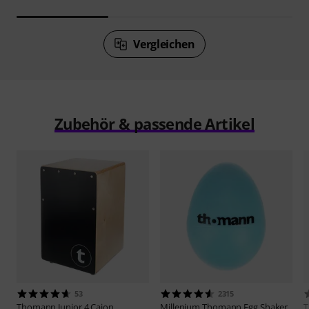
Vergleichen
Zubehör & passende Artikel
53
2315
Thomann
Junior 4 Cajon
Millenium
Thomann Egg Shaker