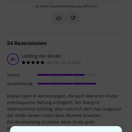
Ist diese Zusammenfassung hilfreich?
Markieren Sie diese Zusammenfassung
Markieren Sie diese Zusammen
54
Rezensionen
Liebling der Kinder
JN
Jörn N. 14.05.2021
Sound
Verarbeitung
Klasse Cajon in Abmessungen, die auch kleineren Kinder
eine bequeme Haltung ermöglich. Der Klang ist
überraschend vielfältig, aber natürlich darf man aufgrund
der Größe keinen riesen Bass-Wumms erwarten.
Die Verarbeitung ist prima, keine Grate, gute
Kantenbearbeitung.