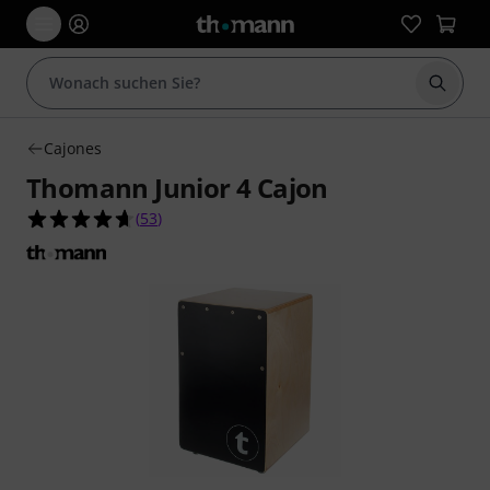
Suche 
Cajones
Thomann Junior 4 Cajon
4.6 von 5 Sternen aus 53 Kundenbewertungen
(
53
)