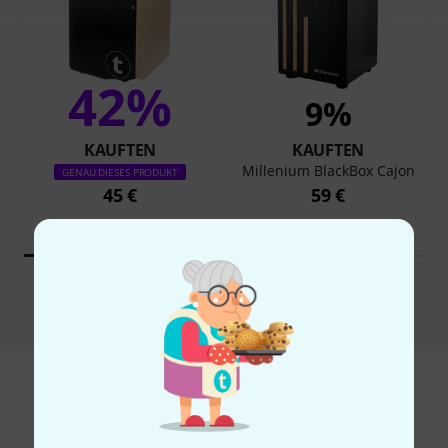
42%
9%
KAUFTEN
KAUFTEN
Millenium BlackBox Cajon
GENAU DIESES PRODUKT
45 €
59 €
Vergleichen
Zubehör & passende Artikel