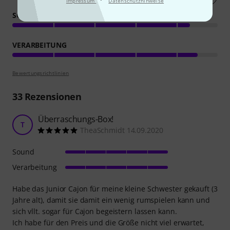
Impressum
Datenschutzhinweise
SOUND
VERARBEITUNG
Bewertungsrichtlinien
33
Rezensionen
Überraschungs-Box!
T
TheaSchmidt 14.09.2020
Sound
Verarbeitung
Habe das Junior Cajon für meine kleine Schwester gekauft (3
Jahre alt), damit sie damit ein wenig rumspielen kann und
sich vllt. sogar für Cajon begeistern lassen kann.
Ich habe für den Preis und die Größe nicht viel erwartet,