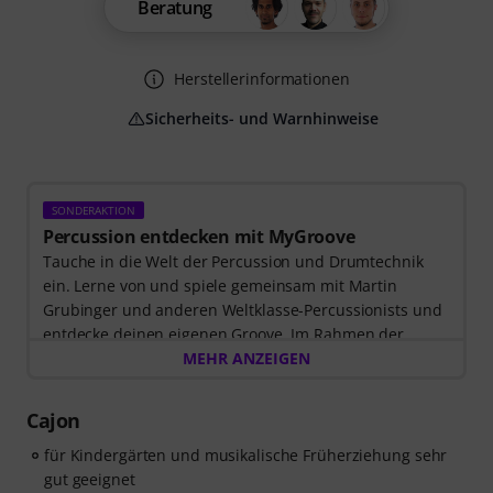
Beratung
Herstellerinformationen
Sicherheits- und Warnhinweise
SONDERAKTION
Percussion entdecken mit MyGroove
Tauche in die Welt der Percussion und Drumtechnik
ein. Lerne von und spiele gemeinsam mit Martin
Grubinger und anderen Weltklasse-Percussionists und
entdecke deinen eigenen Groove. Im Rahmen der
Sonderaktion, die bis einschließlich 14. Oktober 2026
MEHR ANZEIGEN
gilt, erhältst du
3 Monate exklusiven Zugang zur
MyGroove School of Drums
– völlig kostenlos! Der
Cajon
Freischaltcode zur App wird Dir automatisch per E-Mail
zugeschickt.
für Kindergärten und musikalische Früherziehung sehr
gut geeignet