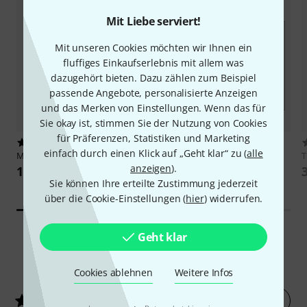
Mit Liebe serviert!
Mit unseren Cookies möchten wir Ihnen ein
fluffiges Einkaufserlebnis mit allem was
dazugehört bieten. Dazu zählen zum Beispiel
passende Angebote, personalisierte Anzeigen
und das Merken von Einstellungen. Wenn das für
Sie okay ist, stimmen Sie der Nutzung von Cookies
für Präferenzen, Statistiken und Marketing
2315
6
einfach durch einen Klick auf „Geht klar“ zu (
alle
Millenium
Thomann Egg Shaker
Alfred Music Publishing
Kräsch!
anzeigen
).
Bum! Bäng! Cajon Kids
1 €
16,95 €
Sie können Ihre erteilte Zustimmung jederzeit
über die Cookie-Einstellungen (
hier
) widerrufen.
Geht klar
53
Kundenbewertungen
Cookies ablehnen
Weitere Infos
Jetzt bewerten
4.6
/ 5
·