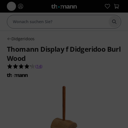
Suche 
Didgeridoos
Thomann Display f Didgeridoo Burl
Wood
4.2 von 5 Sternen aus 14 Kundenbewertungen
(
14
)