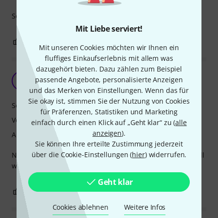
Sound ist natürlich albern...
Mit Liebe serviert!
1
0
BEWERTUNG MELDEN
Mit unseren Cookies möchten wir Ihnen ein
fluffiges Einkaufserlebnis mit allem was
dazugehört bieten. Dazu zählen zum Beispiel
passende Angebote, personalisierte Anzeigen
F
Fritzinger 21.02.2019
und das Merken von Einstellungen. Wenn das für
Sie okay ist, stimmen Sie der Nutzung von Cookies
Sound
für Präferenzen, Statistiken und Marketing
Verarbeitung
einfach durch einen Klick auf „Geht klar“ zu (
alle
anzeigen
).
Ansprache
Sie können Ihre erteilte Zustimmung jederzeit
über die Cookie-Einstellungen (
hier
) widerrufen.
Nachdem das Produkt keinen Sound hat, was in diesem Fall
wohl normal ist, gibt es dafür nur einen Stern!
Geht klar
0
0
BEWERTUNG MELDEN
Cookies ablehnen
Weitere Infos