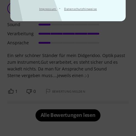
Display für Didgeridoo
D
·
Impressum
Datenschutzhinweise
drummersdrum 09.11.2015
Sound
Verarbeitung
Ansprache
Ein sehr schöner Ständer für mein Didgeridoo. Optik passt
zum Instrument,Gut verarbeitet, es steht sicher und es
wackelt nichts. Da man für Ansprache und Sound
Sterne vergeben muss....jeweils einen ;-)
1
0
BEWERTUNG MELDEN
Alle Bewertungen lesen