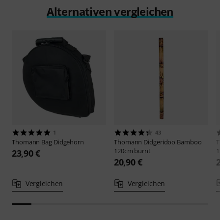
Alternativen vergleichen
1
43
Thomann
Bag Didgehorn
Thomann
Didgeridoo Bamboo
120cm burnt
1
23,90 €
20,90 €
Vergleichen
Vergleichen