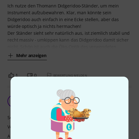
Ich nutze den Thomann Didgeridoo-Ständer, um mein
Instrument aufzubewahren. Klar, man könnte sein
Didgeridoo auch einfach in eine Ecke stellen, aber das
würde optisch ja nichts hermachen!
Der Ständer sieht sehr natürlich aus, ist ziemlich stabil und
recht massiv - umkippen kann das Didgeridoo damit sicher
nicht. Schön ist auch die Öko-Optik des verwendeten
Mehr anzeigen
1
0
BEWERTUNG MELDEN
Prima Ding
M
Majari 07.11.2020
Sound
Verarbeitung
Ansprache