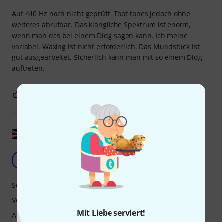
Auf 440 Hz noch nicht geprüft. Toot tones jedoch ohne
weiteres abrufbar. Das klangliche Spektrum ist enorm,
wenn man das bei einem Didg sagen kann. Ich meine
variabel. Waxing ist nicht erforderlich. Das Mundstück ist
gut ausgearbeitet. Sicherlich kann man mit so einem Didg
auftreten.
0
0
BEWERTUNG MELDEN
Original zeigen
Z
zzrec 05.09.2019
Sound
Verarbeitung
Mit Liebe serviert!
Ansprache