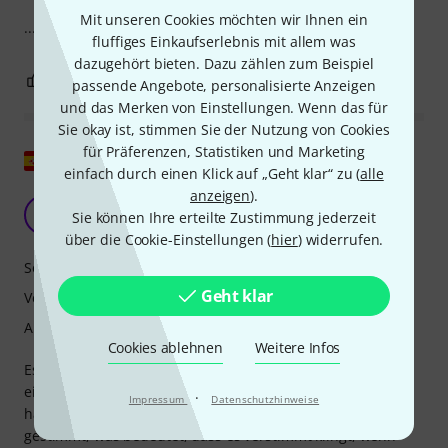
Mit unseren Cookies möchten wir Ihnen ein
...überraschend gut ... ich muss nur noch üben ... hahaha
fluffiges Einkaufserlebnis mit allem was
dazugehört bieten. Dazu zählen zum Beispiel
0
0
BEWERTUNG MELDEN
passende Angebote, personalisierte Anzeigen
und das Merken von Einstellungen. Wenn das für
Sie okay ist, stimmen Sie der Nutzung von Cookies
für Präferenzen, Statistiken und Marketing
Original zeigen
einfach durch einen Klick auf „Geht klar“ zu (
alle
anzeigen
).
Ganz gut, aber nicht im richtigen Ton.
DE
Sie können Ihre erteilte Zustimmung jederzeit
Diana Elena 08.05.2015
über die Cookie-Einstellungen (
hier
) widerrufen.
Sound
Geht klar
Verarbeitung
Ansprache
Cookies ablehnen
Weitere Infos
Es erfüllt seinen Zweck als Didgeridoo, aber wenn man
eines in E gestimmt bestellt, muss das ja einen Grund
·
Impressum
Datenschutzhinweise
haben, oder? Das Instrument selbst wurde ab Werk in D#
gestimmt, was bedeutet, dass es verstimmt klingt, wenn