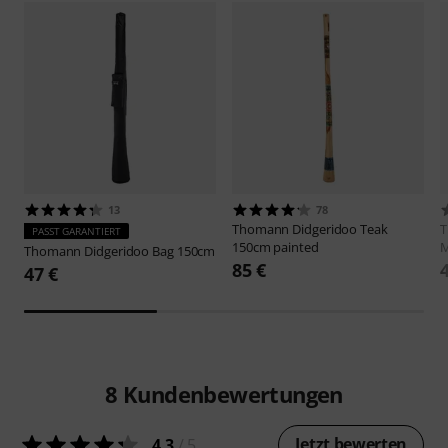
13
78
Thomann
Didgeridoo Teak
PASST GARANTIERT
150cm painted
M
Thomann
Didgeridoo Bag 150cm
85 €
47 €
8
Kundenbewertungen
Jetzt bewerten
4.3
/ 5