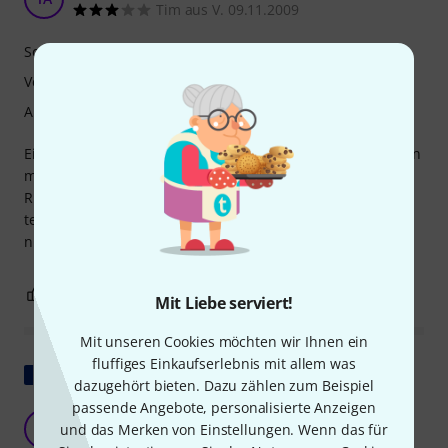
Tim aus V. 09.11.2009
Sound
Verarbeitung
Ansprache
Eine gute und handliche Tragetasche für Didgeridoos. Kann
man sich leicht über die Schulter werfen, sogar mit einem
Rucksack auf dem Rücken. Lohnt sich aber erst bei den
teuren Didgeridoos, da die die billigen kleiner sind und
nicht den ganzen Platz ausfüllen.
0
0
BEWERTUNG MELDEN
Mit Liebe serviert!
Mit unseren Cookies möchten wir Ihnen ein
fluffiges Einkaufserlebnis mit allem was
Original zeigen
dazugehört bieten. Dazu zählen zum Beispiel
passende Angebote, personalisierte Anzeigen
Nur eine kleine Beschwerde
G
und das Merken von Einstellungen. Wenn das für
Gérald5818 08.10.2015