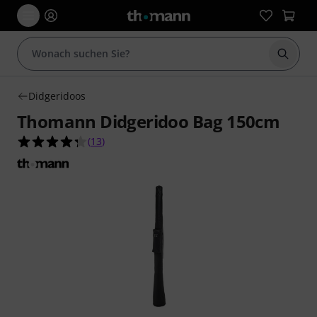
Suche 
Didgeridoos
Thomann Didgeridoo Bag 150cm
4.3 von 5 Sternen aus 13 Kundenbewertungen
(
13
)