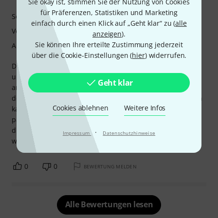
Sie okay ist, stimmen Sie der Nutzung von Cookies
für Präferenzen, Statistiken und Marketing
Sound
einfach durch einen Klick auf „Geht klar“ zu (
alle
Verarbeitung
anzeigen
).
Sie können Ihre erteilte Zustimmung jederzeit
Ansprache
über die Cookie-Einstellungen (
hier
) widerrufen.
Das wasserdichte Material der Hülle ist von guter Qualität
und der verstellbare Schultergurt macht das Tragen
Geht klar
angenehm. Einziger kleiner Nachteil: Der Reißverschluss
der kleinen Seitentasche geht nach 10 bis 20 Mal Benutzen
Cookies ablehnen
Weitere Infos
kaputt. Ich habe zwei Hüllen davon, und bei beiden ist es
passiert. Schade, denn die Tasche war sehr praktisch für
die Filmklappe. Die Reißverschlüsse sollten verbessert
·
Impressum
Datenschutzhinweise
werden.
0
0
BEWERTUNG MELDEN
Alle Bewertungen lesen