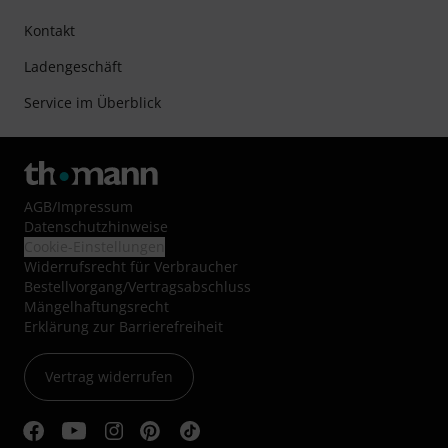
Kontakt
Ladengeschäft
Service im Überblick
AGB
/
Impressum
Datenschutzhinweise
Cookie-Einstellungen
Widerrufsrecht für Verbraucher
Bestellvorgang/Vertragsabschluss
Mängelhaftungsrecht
Erklärung zur Barrierefreiheit
Vertrag widerrufen