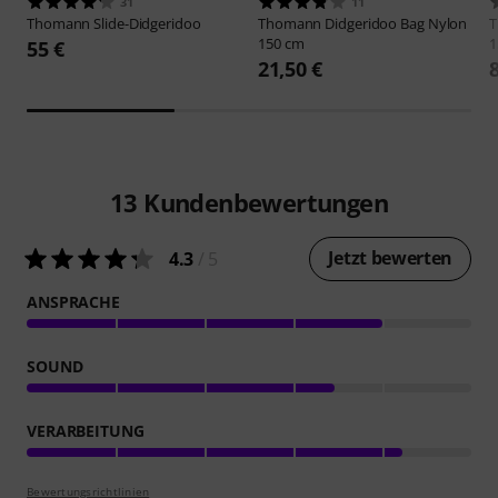
31
11
Thomann
Slide-Didgeridoo
Thomann
Didgeridoo Bag Nylon
150 cm
1
55 €
21,50 €
13
Kundenbewertungen
Jetzt bewerten
4.3
/ 5
ANSPRACHE
SOUND
VERARBEITUNG
Bewertungsrichtlinien