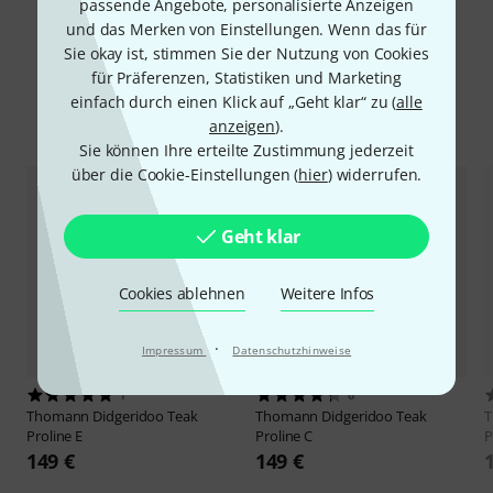
passende Angebote, personalisierte Anzeigen
Alle Bewertungen lesen
und das Merken von Einstellungen. Wenn das für
Sie okay ist, stimmen Sie der Nutzung von Cookies
für Präferenzen, Statistiken und Marketing
einfach durch einen Klick auf „Geht klar“ zu (
alle
Alternativen vergleichen
anzeigen
).
Sie können Ihre erteilte Zustimmung jederzeit
über die Cookie-Einstellungen (
hier
) widerrufen.
Geht klar
Cookies ablehnen
Weitere Infos
·
Impressum
Datenschutzhinweise
1
6
Thomann
Didgeridoo Teak
Thomann
Didgeridoo Teak
Proline E
Proline C
P
149 €
149 €