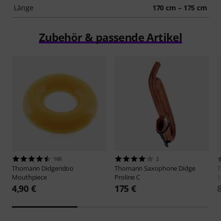
Länge
170 cm – 175 cm
Zubehör & passende Artikel
160
2
Thomann
Didgeridoo
Thomann
Saxophone Didge
Mouthpiece
Proline C
1
4,90 €
175 €