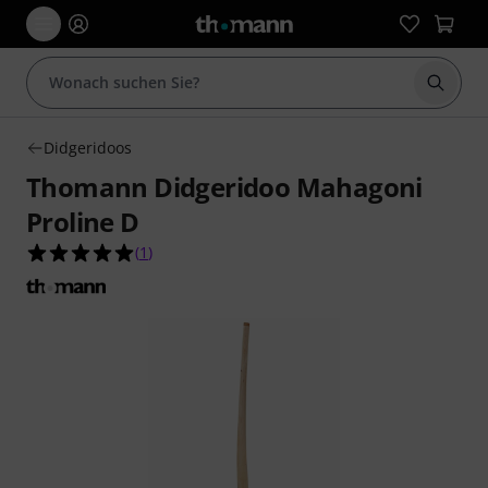
Suche 
Didgeridoos
Thomann Didgeridoo Mahagoni
Proline D
5.0 von 5 Sternen aus 1 Kundenbewertungen
(
1
)