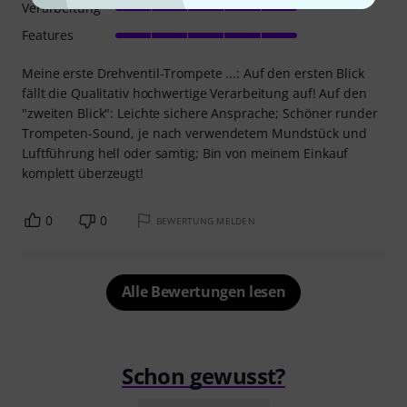
Verarbeitung
Features
Meine erste Drehventil-Trompete ...: Auf den ersten Blick
fällt die Qualitativ hochwertige Verarbeitung auf! Auf den
"zweiten Blick": Leichte sichere Ansprache; Schöner runder
Trompeten-Sound, je nach verwendetem Mundstück und
Luftführung hell oder samtig; Bin von meinem Einkauf
komplett überzeugt!
0
0
BEWERTUNG MELDEN
Alle Bewertungen lesen
Schon gewusst?