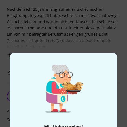
Nachdem ich 25 Jahre lang auf einer tschechischen
Billigtrompete gespielt habe, wollte ich mir etwas halbwegs
Gscheits leisten und wurde nicht enttäuscht. Ich spiele seit
35 Jahren Trompete und bin u.a. in einer Blaskapelle aktiv.
Ein von mir befragter Berufsmusiker gab grünes Licht
("schönes Teil, guter Preis"), so dass ich diese Trompete
bestellte. Sie hat den
Mehr anzeigen
5
0
BEWERTUNG MELDEN
Weicher Klang
CN
Christoph Niessen 03.12.2020
Ansprache
Sound
Mit Liebe serviert!