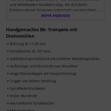
und beliebtesten Musiklern-App, die dich beim
Erlernen deiner Trompete unterstützt und das Üben
zum Vergnügen wird. Entdecke die Welt der Musik mit
MEHR ANZEIGEN
60 interaktiven Schritt-für-Schritt-Lektionen
, über
400
Songs mit hochwertiger Begleitmusik
, und mehr als
Handgemachte Bb- Trompete mit
270 zielgerichteten Übungen
.
Drehventilen
Das interaktive Live-Feedback von tonestro hört dir
beim Spielen zu, analysiert jeden gespielten Ton und
Bohrung Ø: 11,20 mm
gibt dir unmittelbar Rückmeldung zur Tonhöhe und
Schallbecher Ø: 137 mm
Rhythmus. Ergreife jetzt die Chance, deiner
Goldmessingschallstück mit mittlerer Wandungsstärke
Trompetenfähigkeiten flexibel, effektiv und mit Freude
zu entwickeln – zu jeder Zeit, an jedem Ort. Keine
Außenzüge und Mundrohr aus Neusilber
automatische Verlängerung!
lange Wasserklappe am Hauptstimmzug
Trigger am dritten Ventilzug
Spiralfederdruckwerk
festes Mundrohr
wechselbarer Schallbecher
Messingkorpus