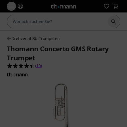
Suche 
Drehventil Bb-Trompeten
Thomann Concerto GMS Rotary
Trumpet
4.5 von 5 Sternen aus 10 Kundenbewertungen
(
10
)