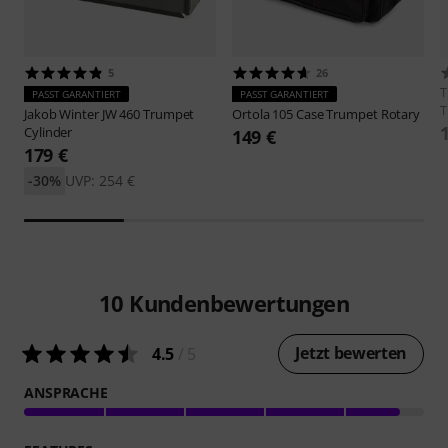
5
26
PASST GARANTIERT
PASST GARANTIERT
T
Jakob Winter
JW 460 Trumpet
Ortola
105 Case Trumpet Rotary
Cylinder
149 €
179 €
-30%
UVP: 254 €
10
Kundenbewertungen
Jetzt bewerten
4.5
/ 5
ANSPRACHE