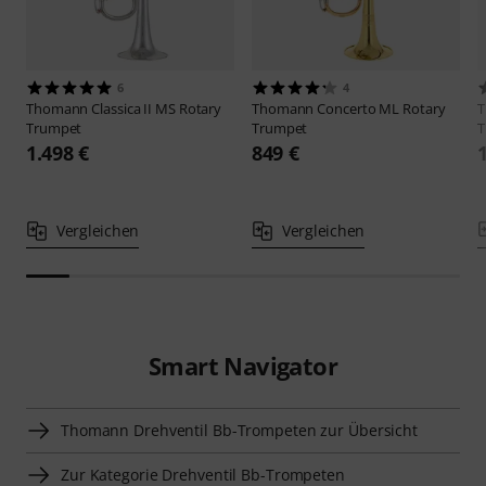
6
4
Thomann
Classica II MS Rotary
Thomann
Concerto ML Rotary
Trumpet
Trumpet
T
1.498 €
849 €
Vergleichen
Vergleichen
Smart Navigator
Thomann Drehventil Bb-Trompeten zur Übersicht
Zur Kategorie Drehventil Bb-Trompeten