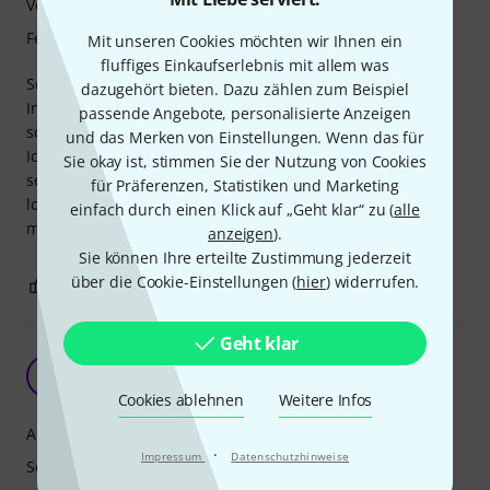
Verarbeitung
Features
Mit unseren Cookies möchten wir Ihnen ein
fluffiges Einkaufserlebnis mit allem was
Schöner weicher Klang, leichte Ansprache und gute
dazugehört bieten. Dazu zählen zum Beispiel
Intonation. Tolle Optik, schnelle Ventile, einfach ein
passende Angebote, personalisierte Anzeigen
schönes, solides und gutes Instrument.
und das Merken von Einstellungen. Wenn das für
Ich schicke die Trompete trotzdem wieder zurück, da es
Sie okay ist, stimmen Sie der Nutzung von Cookies
sehr schwer fällt das Wasser durch die Wasserklappe
für Präferenzen, Statistiken und Marketing
loszuwerden ohne den Hauptstimmzug abzuziehen. Für
einfach durch einen Klick auf „Geht klar“ zu (
alle
mich leider ein Ausschlussargument.
anzeigen
).
Sie können Ihre erteilte Zustimmung jederzeit
über die Cookie-Einstellungen (
hier
) widerrufen.
0
0
BEWERTUNG MELDEN
Geht klar
Blech in Brass-Qualität
W
WolfJoh. 29.08.2025
Cookies ablehnen
Weitere Infos
Ansprache
·
Impressum
Datenschutzhinweise
Sound