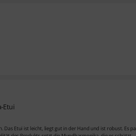
-Etui
Das Etui ist leicht, liegt gut in der Hand und ist robust. Es pa
ität des Produkts setzt die Mundharmonika, die es schützt,