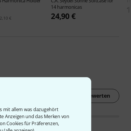
5 Harmonica Holder
C.A. Seydel Söhne
Softcase for
T
14 harmonicas
€
1
24,90 €
2,10 €
Jetzt bewerten
is mit allem was dazugehört
rte Anzeigen und das Merken von
von Cookies für Präferenzen,
u (
alle anzeigen
).