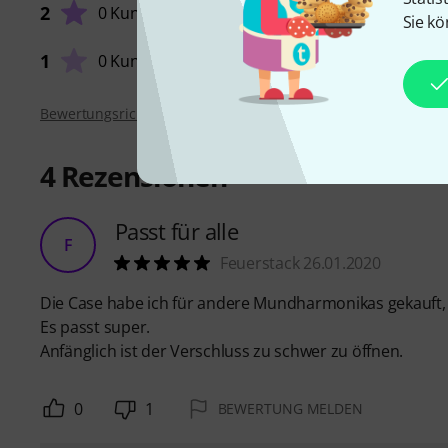
2
0 Kunden
Sie kö
VERARB
1
0 Kunden
Bewertungsrichtlinien
4
Rezensionen
Passt für alle
F
Feuerstack 26.01.2020
Die Case habe ich für andere Mundharmonikas gekauft, 
Es passt super.
Anfänglich ist der Verschluss zu schwer zu öffnen.
0
1
BEWERTUNG MELDEN