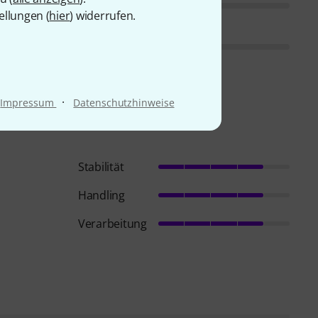
ellungen (
hier
) widerrufen.
·
Impressum
Datenschutzhinweise
Stabilität
Handling
Verarbeitung