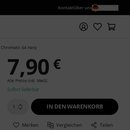
Kontakt
Über uns
DE / €
e mit Suchwort {searchTerm} starten
 Chromatic 64 Harp
7,90
€
Alle Preise inkl. MwSt.
Sofort lieferbar
IN DEN WARENKORB
1
Merken
Vergleichen
Teilen