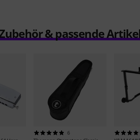
Zubehör & passende Artike
6