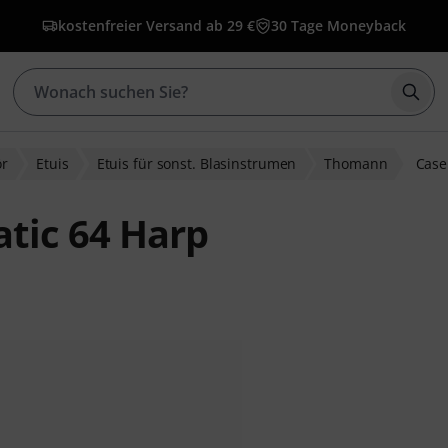
kostenfreier Versand ab 29 €
30 Tage Moneyback
Such
ör
Etuis
Etuis für sonst. Blasinstrumen
Thomann
Case
tic 64 Harp
wertungen