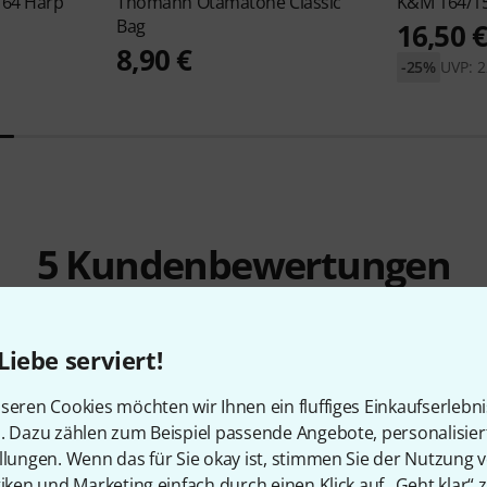
 64 Harp
Thomann
Otamatone Classic
K&M
164/1
Bag
16,50 
8,90 €
-25%
UVP: 2
5
Kundenbewertungen
4.6
/ 5
Liebe serviert!
seren Cookies möchten wir Ihnen ein fluffiges Einkaufserlebn
ING
n. Dazu zählen zum Beispiel passende Angebote, personalisie
llungen. Wenn das für Sie okay ist, stimmen Sie der Nutzung 
ITÄT
tiken und Marketing einfach durch einen Klick auf „Geht klar“ z