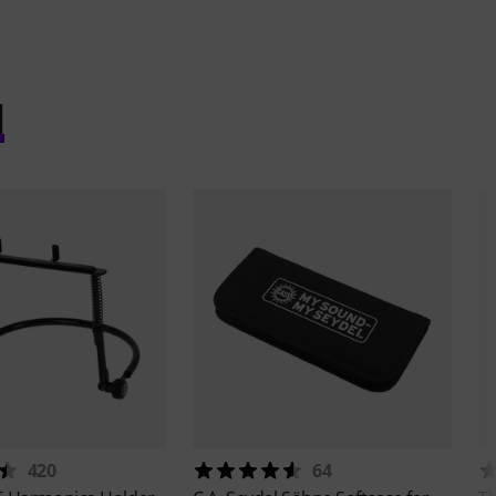
l
420
64