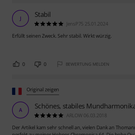
Stabil
J
JensP75 25.01.2024
Erfüllt seinen Zweck. Sehr stabil. Wirkt würzig.
0
0
BEWERTUNG MELDEN
Original zeigen
Schönes, stabiles Mundharmonika
A
ARLOW 06.03.2018
Der Artikel kam sehr schnell an, vielen Dank an Thomann. 
perfekt zu meiner Hohner Chromonica 64. Die hohe Qual