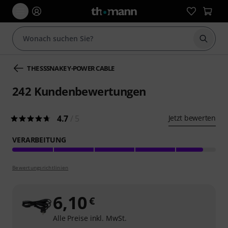
Suche 
THE SSSNAKE Y-POWER CABLE
242
Kundenbewertungen
4.7
/ 5
Jetzt bewerten
VERARBEITUNG
Bewertungsrichtlinien
6,10
€
Alle Preise inkl. MwSt.