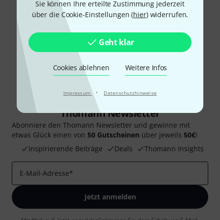
Sie können Ihre erteilte Zustimmung jederzeit
über die Cookie-Einstellungen (
hier
) widerrufen.
Teilen
Hilfe & Feedback
Geht klar
Cookies ablehnen
Weitere Infos
·
Impressum
Datenschutzhinweise
Thomann Newsletter
Abonniere den Thomann Newsletter und gewinne mit
etwas Glück einen von
50 Gutscheinen
über jeweils
50€
!
Inspirierende Beiträge
Deals
Thomann Insights
E-Mail-Adresse
*
Jetzt anmelden