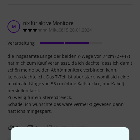
nix für aktive Monitore
M
Mika0815 20.01.2024
Verarbeitung
die insgesamte Länge der beiden Y-Wege von 74cm (27+47)
hat mich zum Kauf veranlasst, da ich dachte, dass ich damit
schön meine beiden Abhörmonitore verbinden kann.
Ja, das dachte ich. Das T-Teil ist aber starr, womit sich eine
maximale Länge von 56 cm (ohne Kaltstecker, nur Kabel)
herstellen lässt.
Zu wenig für ein Stereodreieck.
Schade, ich wünschte das wäre vermerkt gewesen dann
hätt ichs mir gespart.
0
0
BEWERTUNG MELDEN