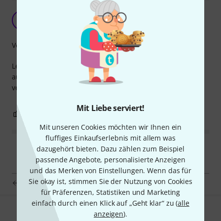
FK
Franz Keys 31.03.2026
Verarbeitung
Leider gehen die beiden Anschlüsse nicht weit genug
auseinander, um meine beiden Live Keyboards damit zu
versorgen. Für 19 Zoll gerate passt es super.
Mit Liebe serviert!
0
0
BEWERTUNG MELDEN
Mit unseren Cookies möchten wir Ihnen ein
fluffiges Einkaufserlebnis mit allem was
dazugehört bieten. Dazu zählen zum Beispiel
passende Angebote, personalisierte Anzeigen
und das Merken von Einstellungen. Wenn das für
Sie okay ist, stimmen Sie der Nutzung von Cookies
the sssnake Y-Power Cable
für Präferenzen, Statistiken und Marketing
einfach durch einen Klick auf „Geht klar“ zu (
alle
anzeigen
).
Gefällt Ihnen, was Sie sehen?