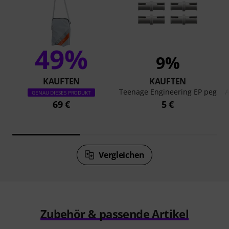
49%
9%
KAUFTEN
KAUFTEN
Teenage Engineering EP peg
A
GENAU DIESES PRODUKT
69 €
5 €
Vergleichen
Zubehör & passende Artikel