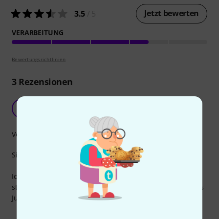
Jetzt bewerten
3.5
/ 5
VERARBEITUNG
Bewertungsrichtlinien
3
Rezensionen
Absoluter Mist
ER
EdnA RockZ 04.04.2024
Verarbeitung
Sieht nicht aus wie auf dem Bild, bietet keinen Schutz.
Ich habe etwas wie die Tasche für den OP-1 erwartet aber
stattdessen etwas bekommen, das die schutzwirkung eines
Jutebeutels hat, und das für 69€