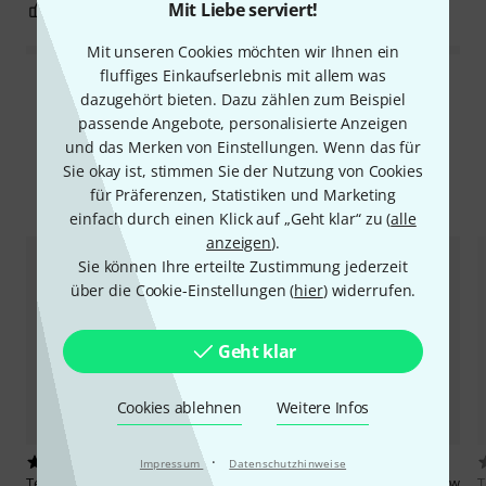
Mit Liebe serviert!
15
0
BEWERTUNG MELDEN
Mit unseren Cookies möchten wir Ihnen ein
fluffiges Einkaufserlebnis mit allem was
Alle Bewertungen lesen
dazugehört bieten. Dazu zählen zum Beispiel
passende Angebote, personalisierte Anzeigen
und das Merken von Einstellungen. Wenn das für
Sie okay ist, stimmen Sie der Nutzung von Cookies
Alternativen vergleichen
für Präferenzen, Statistiken und Marketing
einfach durch einen Klick auf „Geht klar“ zu (
alle
anzeigen
).
Sie können Ihre erteilte Zustimmung jederzeit
über die Cookie-Einstellungen (
hier
) widerrufen.
Geht klar
Cookies ablehnen
Weitere Infos
·
12
31
Impressum
Datenschutzhinweise
Teenage Engineering
CA-X Grey
Teenage Engineering
CA-X Yellow
T