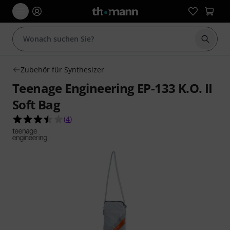
Suche 
Zubehör für Synthesizer
Teenage Engineering EP-133 K.O. II
Soft Bag
3.5 von 5 Sternen aus 4 Kundenbewertungen
(
4
)