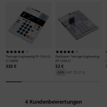
11
15
Teenage Engineering
EP-133 K.O.
Decksaver
Teenage Engineering
T
II 128MB
EP-133 K.O
S
333 €
52 €
-26%
UVP: 70,21 €
4
Kundenbewertungen