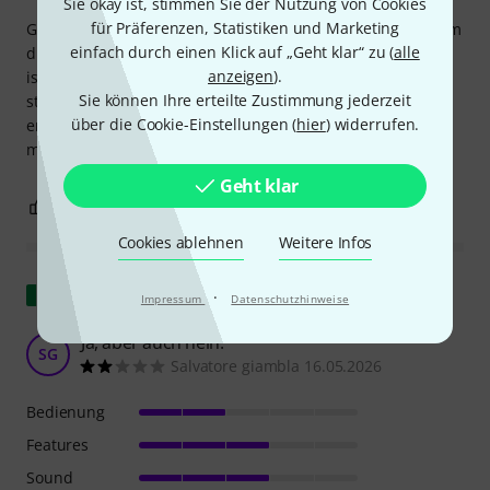
Sie okay ist, stimmen Sie der Nutzung von Cookies
für Präferenzen, Statistiken und Marketing
Genau, es ist ein Spielzeug, das eine tolle Ergänzung ist, um
einfach durch einen Klick auf „Geht klar“ zu (
alle
die eigene Atmung bewusst zu erlernen. Die Konstruktion
anzeigen
).
ist zwar einfach, aber den Preis nicht wert. Es ist zwar
Sie können Ihre erteilte Zustimmung jederzeit
stabil, sieht aber selbstgemacht aus. Trotzdem ist es sehr
über die Cookie-Einstellungen (
hier
) widerrufen.
empfehlenswert, wenn man etwas Neues ausprobieren
möchte.
Geht klar
0
1
BEWERTUNG MELDEN
Cookies ablehnen
Weitere Infos
Original zeigen
·
Impressum
Datenschutzhinweise
Ja, aber auch nein.
SG
Salvatore giambla 16.05.2026
Bedienung
Features
Sound