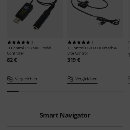
2
6
T
TEControl
USB MIDI Pedal
TEControl
USB MIDI Breath &
C
Controller
Bite Control
82 €
319 €
Vergleichen
Vergleichen
Smart Navigator