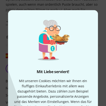
spielen, auch wenn man ordentlich Puste braucht, aber so
geht´s dem echten Bläser ja auch ;-). Aber auch für
Streicher ist es klasse;
Mehr anzeigen
4
0
BEWERTUNG MELDEN
Original zeigen
Ein Spielzeug für Keyboardspieler
IL
Iván López 08.05.2026
Mit Liebe serviert!
Mit unseren Cookies möchten wir Ihnen ein
Bedienung
fluffiges Einkaufserlebnis mit allem was
Features
dazugehört bieten. Dazu zählen zum Beispiel
Sound
passende Angebote, personalisierte Anzeigen
und das Merken von Einstellungen. Wenn das für
Verarbeitung