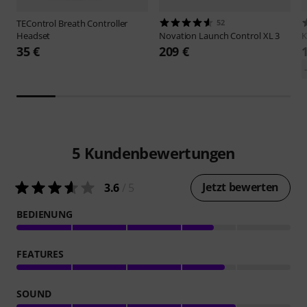
TEControl
Breath Controller
52
Headset
Novation
Launch Control XL 3
K
35 €
209 €
5
Kundenbewertungen
Jetzt bewerten
3.6
/ 5
BEDIENUNG
FEATURES
SOUND