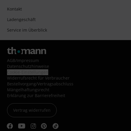
Kontakt
Ladengeschäft
Service im Überblick
AGB
/
Impressum
Datenschutzhinweise
Cookie-Einstellungen
Widerrufsrecht für Verbraucher
Bestellvorgang/Vertragsabschluss
Mängelhaftungsrecht
Erklärung zur Barrierefreiheit
Vertrag widerrufen