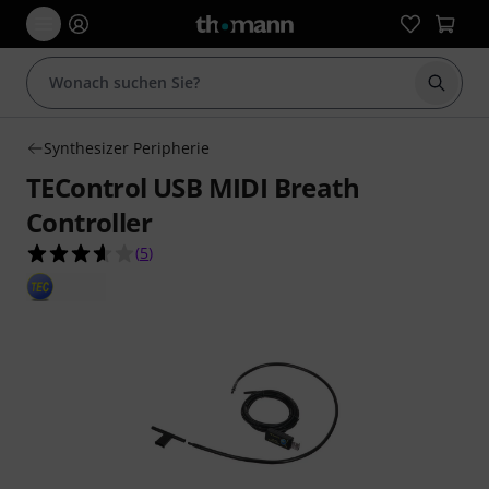
Suche 
Synthesizer Peripherie
TEControl USB MIDI Breath
Controller
3.6 von 5 Sternen aus 5 Kundenbewertungen
(
5
)