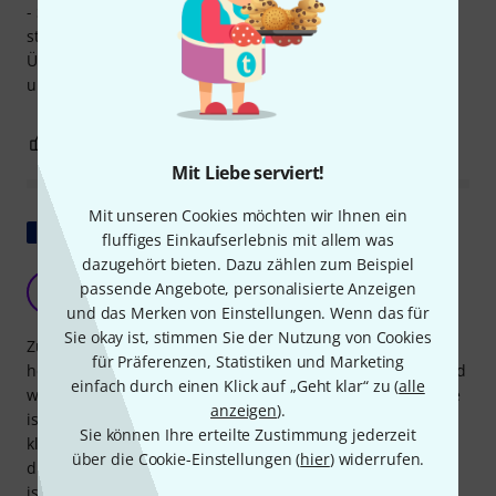
- Saiten passen nicht zum Instrument; die Bässe klingen
stumpf; die Bässe sind zudem nicht bundrein zu stimmen
Überlege noch, ob ich sie zurück sende, da mir die Größe
und Bauform sehr zusagt.
1
1
BEWERTUNG MELDEN
Mit Liebe serviert!
Mit unseren Cookies möchten wir Ihnen ein
Original zeigen
fluffiges Einkaufserlebnis mit allem was
dazugehört bieten. Dazu zählen zum Beispiel
Takamine-Qualität im Kompaktformat
passende Angebote, personalisierte Anzeigen
K
Krist0f 10.04.2021
und das Merken von Einstellungen. Wenn das für
Sie okay ist, stimmen Sie der Nutzung von Cookies
Zunächst einmal vielen Dank an Thomann für die
für Präferenzen, Statistiken und Marketing
hervorragende Qualität und die schnelle Lieferung; Sie sind
einfach durch einen Klick auf „Geht klar“ zu (
alle
wirklich professionell. Die Gitarre ist erstklassig, ihre Größe
anzeigen
).
ist perfekt für meine Tochter – leicht und etwas weniger
Sie können Ihre erteilte Zustimmung jederzeit
klobig als eine Dreadnought. Die Saitenstärke ist etwas
über die Cookie-Einstellungen (
hier
) widerrufen.
dünn, was das Spielen erleichtert und ideal für Anfänger
ist, allerdings auf Kosten des Basses. Sobald sie aber