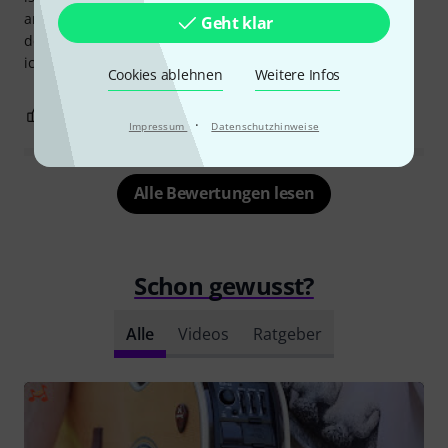
angeschlossen ist, gibt es nichts zu beanstanden; es ist
Geht klar
definitiv eine Takamine. Meine Tochter ist begeistert, und
ich bin es auch.
Cookies ablehnen
Weitere Infos
1
1
BEWERTUNG MELDEN
·
Impressum
Datenschutzhinweise
Alle Bewertungen lesen
Schon gewusst?
Alle
Videos
Ratgeber