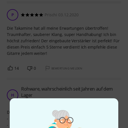
P
Prischi 03.12.2020
Die Takamine hat all meine Erwartungen übertroffen!
Traumhafter, sauberer Klang, super Handhabung! Ich bin
höchst zufrieden! Der eingebaute Verstärker ist perfekt! Für
diesen Preis einfach 5 Sterne verdient! Ich empfehle diese
Gitarre jedem weiter!
14
0
BEWERTUNG MELDEN
Rohware, wahrscheinlich seit Jahren auf dem
Lager
H
Hugen 31.07.2024
Die Gitarre enttäuscht.
- Hals war nicht ordentlich justiert.
- mitgelieferte Batterie war total leer (also ziemlich alt)