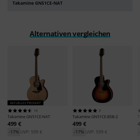
Takamine GN51CE-NAT
abspielen
Alternativen vergleichen
AKTUELLES PRODUKT
14
3
Takamine
GN51CE-NAT
Takamine
GN51CE-BSB-2
T
499 €
499 €
-17%
UVP: 599 €
-17%
UVP: 599 €