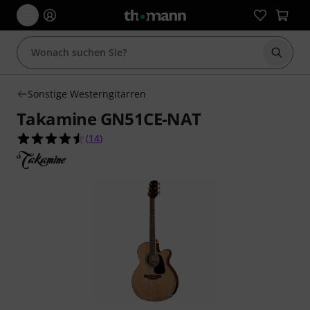
Suche 
Sonstige Westerngitarren
Takamine GN51CE-NAT
4.5 von 5 Sternen aus 14 Kundenbewertungen
(
14
)