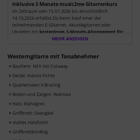
Inklusive 3 Monate music2me Gitarrenkurs
Im Zeitraum vom 15.07.2026 bis einschließlich
14.10.2026 erhältst Du beim Kauf einer der
teilnehmenden E-Gitarren, Akustikgitarren oder
Ukulelen ein
kostenloses 3-Monats-Abonnement für
einen Onlinekurs von music2me im Wert von EUR
MEHR ANZEIGEN
57,00
. Nach dem Versand deiner Bestellung bekommst
du den Freischaltcode automatisch per E-Mail
Westerngitarre mit Tonabnehmer
zugesendet. Das music2me Abo endet nach Ablauf
automatisch.
Bauform: NEX mit Cutaway
Music2Me, dein Online-Lernportal für Musik mit einem
Decke: massiv Fichte
pädagogischen Konzept von studierten Musiklehrern.
Quartersawn X Bracing
Ausgezeichnet mit dem deutschen Bildungs-Award
2025/2026 in der Kategorie “E-Learning
Boden und Zargen: Walnuss
Instrumentalunterricht”! Mit über 400 Gitarren
Hals: Mahagoni
Videolektionen für Anfänger und Fortgeschrittene – von
Griffbrett: Ovangkol
Pop, Rock und Blues bis Metal und mehr. Mit
persönlichem Support per Chat, Noten zum
mattes Halsfinish
Ausdrucken sowie intelligentem Videoplayer mit
Griffbrettbinding
Übungsfunktion, Zeitlupe und weitere Features.