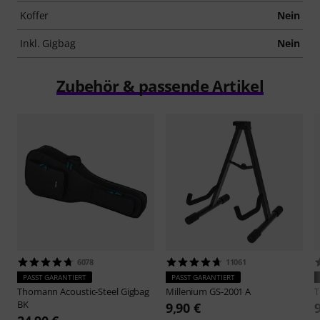
Koffer
Nein
Inkl. Gigbag
Nein
Zubehör & passende Artikel
6078
11061
PASST GARANTIERT
PASST GARANTIERT
Thomann
Acoustic-Steel Gigbag
Millenium
GS-2001 A
BK
9,90 €