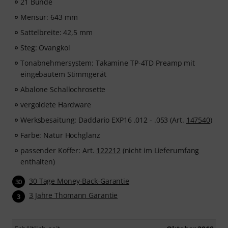
21 Bünde
Mensur: 643 mm
Sattelbreite: 42,5 mm
Steg: Ovangkol
Tonabnehmersystem: Takamine TP-4TD Preamp mit
eingebautem Stimmgerät
Abalone Schallochrosette
vergoldete Hardware
Werksbesaitung: Daddario EXP16 .012 - .053 (Art.
147540
)
Farbe: Natur Hochglanz
passender Koffer: Art.
122212
(nicht im Lieferumfang
enthalten)
30 Tage Money-Back-Garantie
30
3 Jahre Thomann Garantie
3