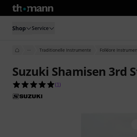
Shop
Service
···
Traditionelle Instrumente
Folklore Instrume
Suzuki Shamisen 3rd S
5.0 von 5 Sternen aus 1 Kundenbe
(
1
)