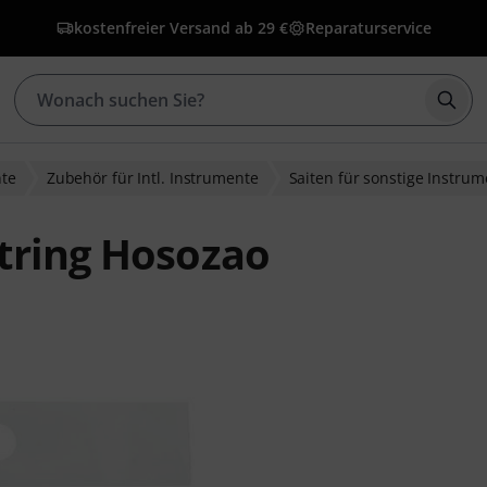
kostenfreier Versand ab 29 €
Reparaturservice
Such
nte
Zubehör für Intl. Instrumente
Saiten für sonstige Instru
tring Hosozao
wertungen