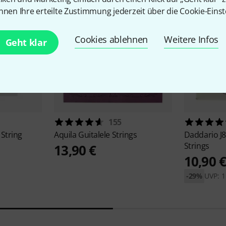
nnen Ihre erteilte Zustimmung jederzeit über die Cookie-Einst
Cookies ablehnen
Weitere Infos
Geht klar
155
String
Aquila
Guitalele Strings
Daddario
J
Strings
13,90 €
10,90 
-29%
UVP: 1