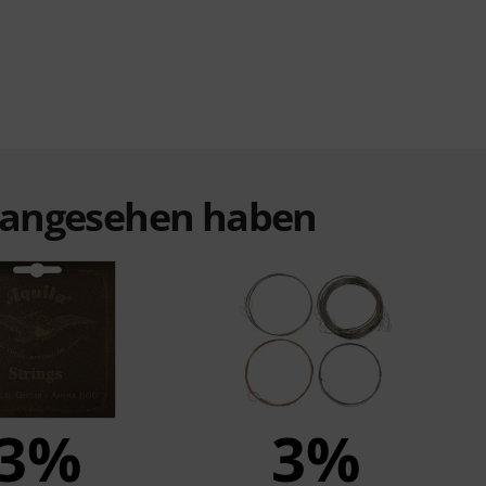
t angesehen haben
3%
3%