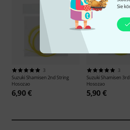
Sie kö
3
3
Suzuki
Shamisen 2nd String
Suzuki
Shamisen 3rd 
Hosozao
Hosozao
6,90 €
5,90 €