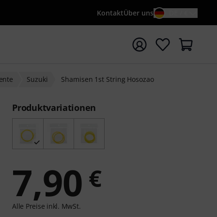
Kontakt
Über uns
DE / €
e mit Suchwort {searchTerm} starten
mente
Suzuki
Shamisen 1st String Hosozao
Produktvariationen
7,90
€
Alle Preise inkl. MwSt.