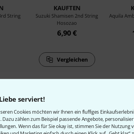
N
KAUFTEN
rd String
Suzuki Shamisen 2nd String
Aquila Amb
Hosozao
6,90 €
Vergleichen
Liebe serviert!
Zubehör & passende Artike
seren Cookies möchten wir Ihnen ein fluffiges Einkaufserlebn
n. Dazu zählen zum Beispiel passende Angebote, personalisie
llungen. Wenn das für Sie okay ist, stimmen Sie der Nutzung 
tiken und Marketing einfach durch einen Klick auf „Geht klar“ z