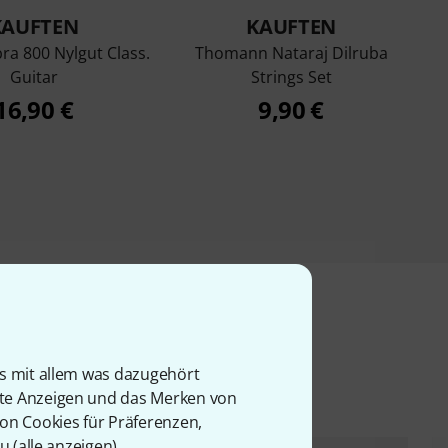
KAUFTEN
KAUFTEN
ra 800 Nylgut Class.
Thomann Nataraj Dilruba
Guitar
Strings Set
16,90 €
9,90 €
l
is mit allem was dazugehört
rte Anzeigen und das Merken von
von Cookies für Präferenzen,
u (
alle anzeigen
).