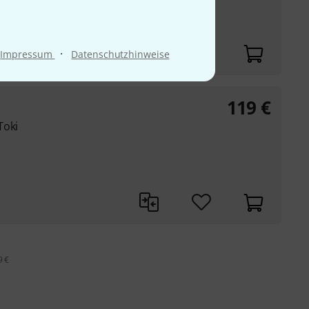
·
Impressum
Datenschutzhinweise
119
€
Toki
9 €