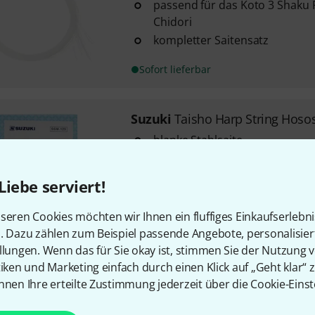
passend für das Koto 3 Shaku 
Chidori
kompletter Saitensatz
Sofort lieferbar
Suzuki
Taisho Harp String Hoso
blanke Stahlsaite
mit Schlinge
Stimmton: Sopran g
Liebe serviert!
seren Cookies möchten wir Ihnen ein fluffiges Einkaufserlebn
Sofort lieferbar
n. Dazu zählen zum Beispiel passende Angebote, personalisie
llungen. Wenn das für Sie okay ist, stimmen Sie der Nutzung 
tiken und Marketing einfach durch einen Klick auf „Geht klar“ z
Suzuki
Taisho Harp String Hos
nnen Ihre erteilte Zustimmung jederzeit über die Cookie-Einst
Einzelsaite Hosomakisen
umwickelte Stahlsaite