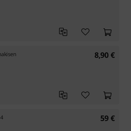
8,90
€
makisen
59
€
 4