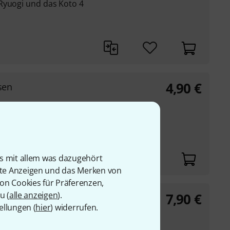
Ryuogi und das Koto 4
4,90
€
sen
is mit allem was dazugehört
rte Anzeigen und das Merken von
von Cookies für Präferenzen,
u (
alle anzeigen
).
7,90
€
omakisen
ellungen (
hier
) widerrufen.