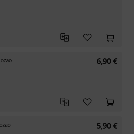
6,90
€
sozao
5,90
€
sozao