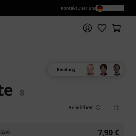
Kontakt
Über uns
DE / €
e mit Suchwort {searchTerm} starten
Beratung
te
8
Beliebtheit
7,90
€
ozao