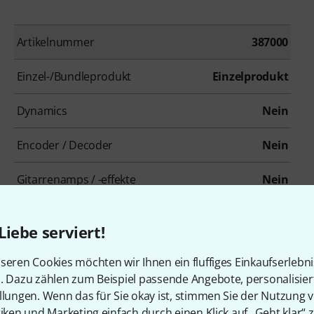
Artikelnummer
387000
Einzel-/Bundleprodukt
Einzelprodukt
Dynamics
Nein
Encoder / Decoder
Nein
Gitarrenamps / -effekte
Nein
Metering / Analyse / Korrektur
Nein
Liebe serviert!
Modulationseffekt
Nein
seren Cookies möchten wir Ihnen ein fluffiges Einkaufserlebn
n. Dazu zählen zum Beispiel passende Angebote, personalisie
Overdrive / Distortion
Nein
llungen. Wenn das für Sie okay ist, stimmen Sie der Nutzung 
tiken und Marketing einfach durch einen Klick auf „Geht klar“ z