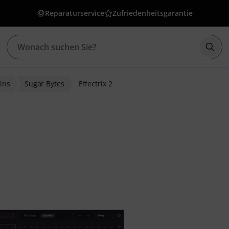
Reparaturservice
Zufriedenheitsgarantie
Such
ins
Sugar Bytes
Effectrix 2
ewertungen