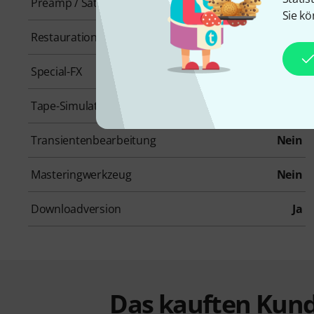
Preamp / Saturation
Nein
Sie kö
Restauration
Nein
Special-FX
Nein
Tape-Simulation
Nein
Transientenbearbeitung
Nein
Masteringwerkzeug
Nein
Downloadversion
Ja
Das kauften Kund