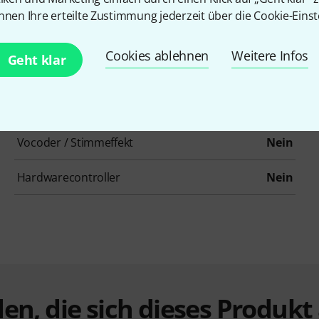
Psychoakustik / Enhancer / Exciter
Nein
nnen Ihre erteilte Zustimmung jederzeit über die Cookie-Einst
Reverb
Nein
Cookies ablehnen
Weitere Infos
Geht klar
Summierer / Konsolen
Nein
Pitch Shifter / Harmonizer / Timestretching
Nein
Vocoder / Stimmeffekt
Nein
Hardwarecontroller
Nein
en, die sich dieses Produk