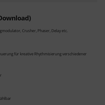
(Download)
ingmodulator, Crusher, Phaser, Delay etc.
uerung für kreative Rhythmisierung verschiedener
r
ählbar