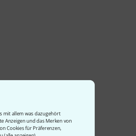
is mit allem was dazugehört
rte Anzeigen und das Merken von
von Cookies für Präferenzen,
u (
alle anzeigen
).