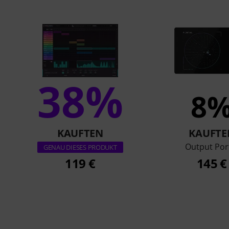
38%
8
KAUFTEN
KAUFTE
Output Por
GENAU DIESES PRODUKT
119 €
145 €