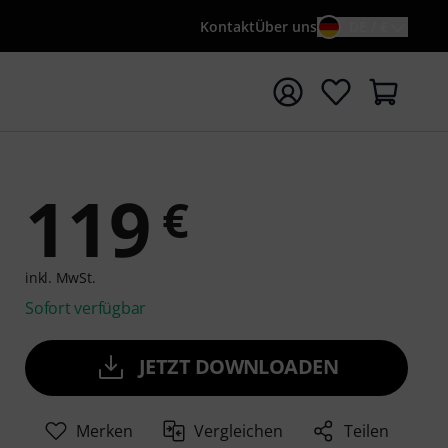
Kontakt
Über uns
DE / €
e mit Suchwort {searchTerm} starten
119
€
inkl. MwSt.
Sofort verfügbar
JETZT DOWNLOADEN
Merken
Vergleichen
Teilen