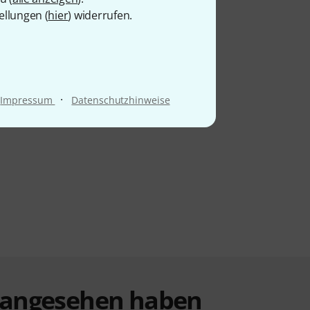
ellungen (
hier
) widerrufen.
·
Impressum
Datenschutzhinweise
t angesehen haben