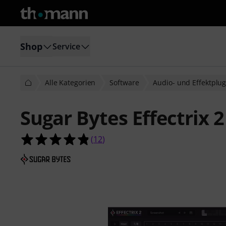
Shop
Service
Alle Kategorien
Software
Audio- und Effektplug
Sugar Bytes Effectrix 2
4.8 von 5 Sternen aus 12 Kundenb
(
12
)