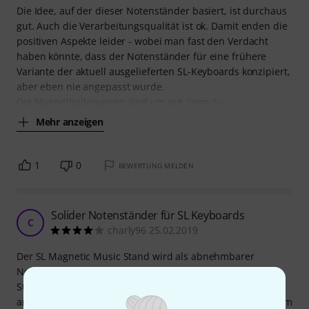
Die Idee, auf der dieser Notenständer basiert, ist durchaus
gut. Auch die Verarbeitungsqualität ist ok. Damit enden die
positiven Aspekte leider - wobei man fast den Verdacht
haben könnte, dass der Notenständer für eine frühere
Variante der aktuell ausgelieferten SL-Keyboards konzipiert,
aber eben nie angepasst wurde.
Die Magnethalterungen sind um gut 2mm zu
Mehr anzeigen
1
0
BEWERTUNG MELDEN
Solider Notenständer für SL Keyboards
C
charly96 25.02.2019
Der SL Magnetic Music Stand wird als abnehmbarer
Notenständer für ein SL 88 I Grand Keyboard von
Studiologic verwendet. Der Notenständer lässt sich leicht
anbringen und haftet dafür erstaunlicherweise auch extrem