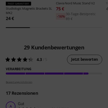
Clavia Nord
Music Stand V2
PASST GARANTIERT
75 €
Studiologic
Magnetic Brackets SL
MK2
30-Tage-Bestpreis:
-16%
24 €
89 €
29
Kundenbewertungen
Jetzt bewerten
4.3
/ 5
VERARBEITUNG
Bewertungsrichtlinien
17
Rezensionen
Gut
A