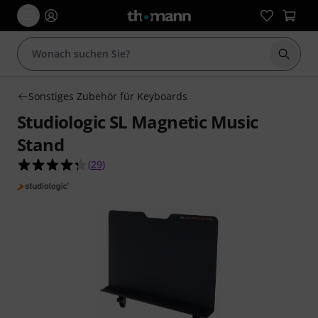
Suche 
Sonstiges Zubehör für Keyboards
Studiologic SL Magnetic Music
Stand
4.3 von 5 Sternen aus 29 Kundenbewertungen
(
29
)