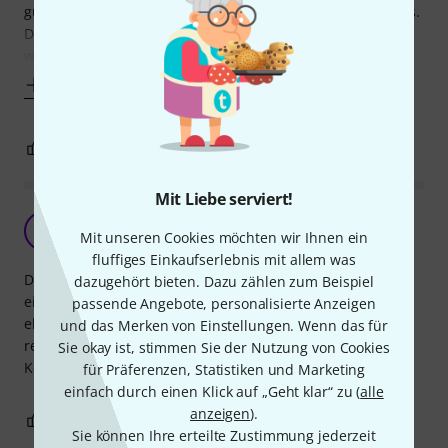
gut. Er hält das Gewicht mehrerer Notenhefte mühelos aus.
Die Verarbeitung ist gelungen (Metall), fühlt sich relativ
wertig an und sieht auch schick aus.
Mehr anzeigen
1
0
BEWERTUNG MELDEN
Mit Liebe serviert!
Fehlerhafte Konstruktion
N
Mit unseren Cookies möchten wir Ihnen ein
nick-nick-nick 17.02.2020
fluffiges Einkaufserlebnis mit allem was
Die Magnete, die den Notenständer halten, sind nur
dazugehört bieten. Dazu zählen zum Beispiel
eingeklebt, wie relativ geringem Druck nach hinten (was
passende Angebote, personalisierte Anzeigen
eben passiert, wenn man z.B. das Real Book darauf stellt)
und das Merken von Einstellungen. Wenn das für
reißen die Magnete aus den Halterungen und die ganze
Sie okay ist, stimmen Sie der Nutzung von Cookies
Konstruktion hat keinen wirklichen Halt mehr.
für Präferenzen, Statistiken und Marketing
einfach durch einen Klick auf „Geht klar“ zu (
alle
anzeigen
).
1
0
BEWERTUNG MELDEN
Sie können Ihre erteilte Zustimmung jederzeit