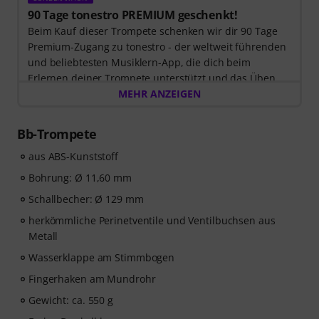
90 Tage tonestro PREMIUM geschenkt!
Beim Kauf dieser Trompete schenken wir dir 90 Tage
Premium-Zugang zu tonestro - der weltweit führenden
und beliebtesten Musiklern-App, die dich beim
Erlernen deiner Trompete unterstützt und das Üben
zum Vergnügen wird. Entdecke die Welt der Musik mit
MEHR ANZEIGEN
60 interaktiven Schritt-für-Schritt-Lektionen
, über
400
Songs mit hochwertiger Begleitmusik
, und mehr als
Bb-Trompete
270 zielgerichteten Übungen
.
Das interaktive Live-Feedback von tonestro hört dir
aus ABS-Kunststoff
beim Spielen zu, analysiert jeden gespielten Ton und
Bohrung: Ø 11,60 mm
gibt dir unmittelbar Rückmeldung zur Tonhöhe und
Schallbecher: Ø 129 mm
Rhythmus. Ergreife jetzt die Chance, deiner
Trompetenfähigkeiten flexibel, effektiv und mit Freude
herkömmliche Perinetventile und Ventilbuchsen aus
zu entwickeln – zu jeder Zeit, an jedem Ort. Keine
Metall
automatische Verlängerung!
Wasserklappe am Stimmbogen
Fingerhaken am Mundrohr
Gewicht: ca. 550 g