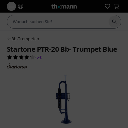
Suche 
Bb-Trompeten
Startone PTR-20 Bb- Trumpet Blue
4.3 von 5 Sternen aus 54 Kundenbewertungen
(
54
)