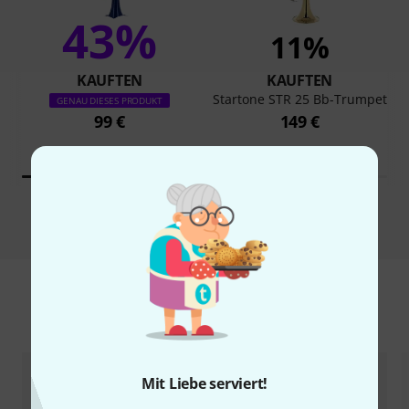
43%
11%
KAUFTEN
KAUFTEN
Startone STR 25 Bb-Trumpet
GENAU DIESES PRODUKT
99 €
149 €
Vergleichen
Zubehör & passende Artikel
Mit Liebe serviert!