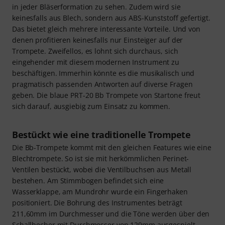
in jeder Bläserformation zu sehen. Zudem wird sie
keinesfalls aus Blech, sondern aus ABS-Kunststoff gefertigt.
Das bietet gleich mehrere interessante Vorteile. Und von
denen profitieren keinesfalls nur Einsteiger auf der
Trompete. Zweifellos, es lohnt sich durchaus, sich
eingehender mit diesem modernen Instrument zu
beschäftigen. Immerhin könnte es die musikalisch und
pragmatisch passenden Antworten auf diverse Fragen
geben. Die blaue PRT-20 Bb Trompete von Startone freut
sich darauf, ausgiebig zum Einsatz zu kommen.
Bestückt wie eine traditionelle Trompete
Die Bb-Trompete kommt mit den gleichen Features wie eine
Blechtrompete. So ist sie mit herkömmlichen Perinet-
Ventilen bestückt, wobei die Ventilbuchsen aus Metall
bestehen. Am Stimmbogen befindet sich eine
Wasserklappe, am Mundrohr wurde ein Fingerhaken
positioniert. Die Bohrung des Instrumentes beträgt
211,60mm im Durchmesser und die Töne werden über den
Schallbecher mit Durchmesser von 129mm ausgespielt.