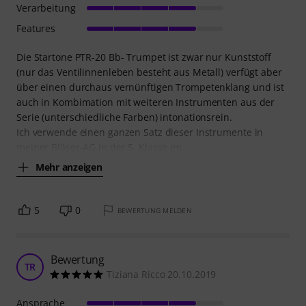
Verarbeitung
Features
Die Startone PTR-20 Bb- Trumpet ist zwar nur Kunststoff
(nur das Ventilinnenleben besteht aus Metall) verfügt aber
über einen durchaus vernünftigen Trompetenklang und ist
auch in Kombimation mit weiteren Instrumenten aus der
Serie (unterschiedliche Farben) intonationsrein.
Ich verwende einen ganzen Satz dieser Instrumente in
meiner Bläser-AG in der 5. Klasse im
Mehr anzeigen
5
0
BEWERTUNG MELDEN
Bewertung
TR
Tiziana Ricco 20.10.2019
Ansprache