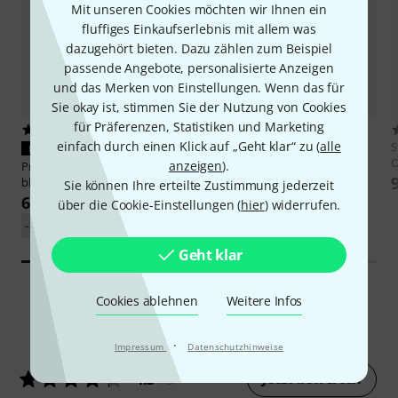
Mit unseren Cookies möchten wir Ihnen ein
fluffiges Einkaufserlebnis mit allem was
dazugehört bieten. Dazu zählen zum Beispiel
passende Angebote, personalisierte Anzeigen
und das Merken von Einstellungen. Wenn das für
Sie okay ist, stimmen Sie der Nutzung von Cookies
für Präferenzen, Statistiken und Marketing
3
11
einfach durch einen Klick auf „Geht klar“ zu (
alle
Startone
PTR-20 Bb- Trumpet
S
PASST GARANTIERT
Red
O
anzeigen
).
Protec
A-321 Bell mesh Trumpet
99 €
black
Sie können Ihre erteilte Zustimmung jederzeit
6,90 €
über die Cookie-Einstellungen (
hier
) widerrufen.
-45%
UVP: 12,50 €
Geht klar
Cookies ablehnen
Weitere Infos
54
Kundenbewertungen
·
Impressum
Datenschutzhinweise
Jetzt bewerten
4.3
/ 5