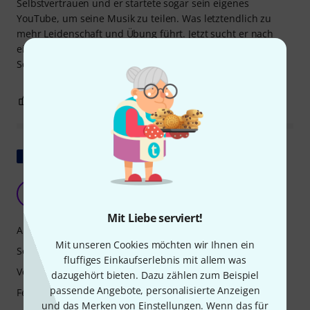
Selbstvertrauen und er startete sogar sein eigenes
YouTube, um seine Musik zu teilen. Was letztendlich zu
mehr Leidenschaft und Übung führt. Jetzt sucht er nach
einem Flügelhorn und möchte natürlich bei der Familie
Schagerl bleiben, also träumt er vom Killer King.
3
0
BEWERTUNG MELDEN
Original zeigen
Die Trompete, die ich brauchte
ER
El ray 20.01.2020
Mit Liebe serviert!
Ansprache
Mit unseren Cookies möchten wir Ihnen ein
Sound
fluffiges Einkaufserlebnis mit allem was
Verarbeitung
dazugehört bieten. Dazu zählen zum Beispiel
passende Angebote, personalisierte Anzeigen
Features
und das Merken von Einstellungen. Wenn das für