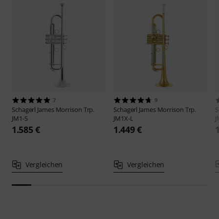
7
9
Schagerl
James Morrison Trp.
Schagerl
James Morrison Trp.
S
JM1-S
JM1X-L
J
1.585 €
1.449 €
Vergleichen
Vergleichen