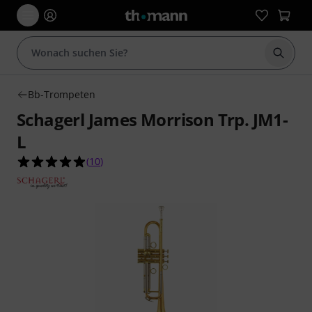
Suche 
Bb-Trompeten
Schagerl James Morrison Trp. JM1-
L
4.9 von 5 Sternen aus 10 Kundenbewertungen
(
10
)