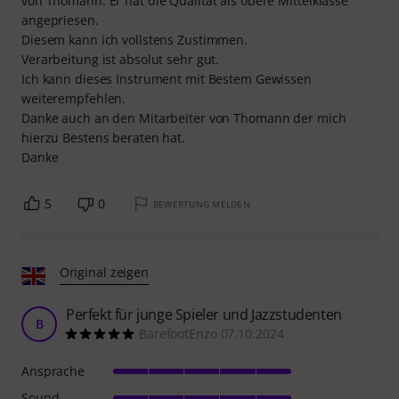
von Thomann. Er hat die Qualität als obere Mittelklasse
angepriesen.
Diesem kann ich vollstens Zustimmen.
Verarbeitung ist absolut sehr gut.
Ich kann dieses Instrument mit Bestem Gewissen
weiterempfehlen.
Danke auch an den Mitarbeiter von Thomann der mich
hierzu Bestens beraten hat.
Danke
5
0
BEWERTUNG MELDEN
Original zeigen
Perfekt für junge Spieler und Jazzstudenten
B
BarefootEnzo 07.10.2024
Ansprache
Sound