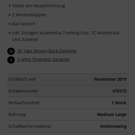
Stütze am Hauptstimmzug
2 Wasserklappen
klar lackiert
inkl. Schagerl Academica Trekking Etui, 7C Mundstück
und Zubehör
30 Tage Money-Back-Garantie
30
3 Jahre Thomann Garantie
3
Erhältlich seit
November 2019
Artikelnummer
473572
Verkaufseinheit
1 Stück
Bohrung
Medium Large
Schallbechermaterial
Goldmessing