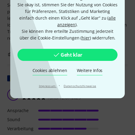
Sie okay ist, stimmen Sie der Nutzung von Cookies
Schnelle Ansprache, ein schöner, offener Klang und eine
für Präferenzen, Statistiken und Marketing
präzise Tonhöhenbestimmung. Kurz gesagt: Sie lässt sich
einfach durch einen Klick auf „Geht klar“ zu (
alle
leichter spielen als so manche deutlich teurere Trompete.
anzeigen
).
Ich bin sehr zufrieden mit dieser leichten und formschönen
Sie können Ihre erteilte Zustimmung jederzeit
Trompete. Vielen Dank an Thomann für die schnelle und
über die Cookie-Einstellungen (
hier
) widerrufen.
reibungslose Lieferung.
6
1
Geht klar
BEWERTUNG MELDEN
Cookies ablehnen
Weitere Infos
Original zeigen
·
Impressum
Datenschutzhinweise
Hält, was es verspricht.
T
Tunoi 12.07.2023
Ansprache
Sound
Verarbeitung