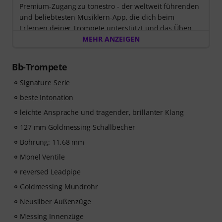
Premium-Zugang zu tonestro - der weltweit führenden
und beliebtesten Musiklern-App, die dich beim
Erlernen deiner Trompete unterstützt und das Üben
zum Vergnügen wird. Entdecke die Welt der Musik mit
MEHR ANZEIGEN
60 interaktiven Schritt-für-Schritt-Lektionen
, über
400
Songs mit hochwertiger Begleitmusik
, und mehr als
Bb-Trompete
270 zielgerichteten Übungen
.
Das interaktive Live-Feedback von tonestro hört dir
Signature Serie
beim Spielen zu, analysiert jeden gespielten Ton und
beste Intonation
gibt dir unmittelbar Rückmeldung zur Tonhöhe und
leichte Ansprache und tragender, brillanter Klang
Rhythmus. Ergreife jetzt die Chance, deiner
Trompetenfähigkeiten flexibel, effektiv und mit Freude
127 mm Goldmessing Schallbecher
zu entwickeln – zu jeder Zeit, an jedem Ort. Keine
Bohrung: 11,68 mm
automatische Verlängerung!
Monel Ventile
reversed Leadpipe
Goldmessing Mundrohr
Neusilber Außenzüge
Messing Innenzüge