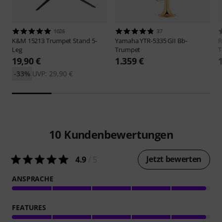
1026
37
K&M
15213 Trumpet Stand 5-
Yamaha
YTR-5335 GII Bb-
R
Leg
Trumpet
T
19,90 €
1.359 €
-33%
UVP: 29,90 €
10
Kundenbewertungen
Jetzt bewerten
4.9
/ 5
ANSPRACHE
FEATURES