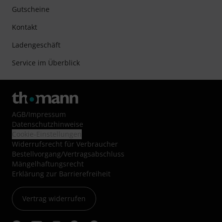
Gutscheine
Kontakt
Ladengeschäft
Service im Überblick
AGB
/
Impressum
Datenschutzhinweise
Cookie-Einstellungen
Widerrufsrecht für Verbraucher
Bestellvorgang/Vertragsabschluss
Mängelhaftungsrecht
Erklärung zur Barrierefreiheit
Vertrag widerrufen