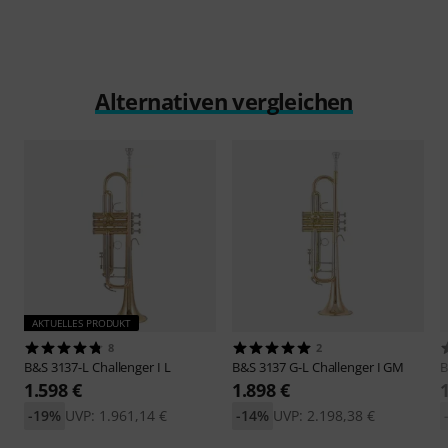
Alternativen vergleichen
AKTUELLES PRODUKT
8
2
B&S
3137-L Challenger I L
B&S
3137 G-L Challenger I GM
1.598 €
1.898 €
-19%
UVP: 1.961,14 €
-14%
UVP: 2.198,38 €