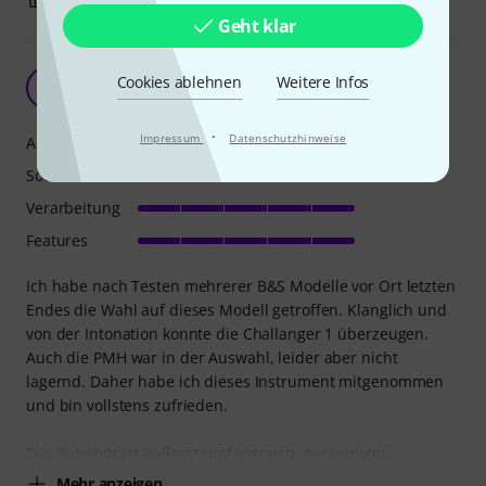
Geht klar
Cookies ablehnen
Weitere Infos
FM
Flo Mö 04.12.2024
·
Impressum
Datenschutzhinweise
Ansprache
Sound
Verarbeitung
Features
Ich habe nach Testen mehrerer B&S Modelle vor Ort letzten
Endes die Wahl auf dieses Modell getroffen. Klanglich und
von der Intonation konnte die Challanger 1 überzeugen.
Auch die PMH war in der Auswahl, leider aber nicht
lagernd. Daher habe ich dieses Instrument mitgenommen
und bin vollstens zufrieden.
Das Zubehör ist äußerst umfangreich, geräumiger
Mehr anzeigen