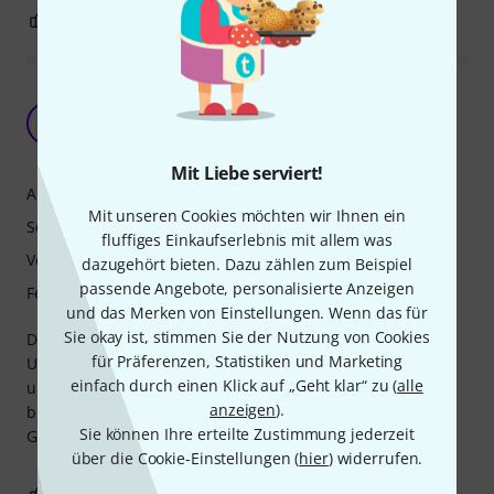
10
1
BEWERTUNG MELDEN
1 A mit der "fast" baugleichen Bach 180-37 ML
Stradivarius
OB
OH Berlin 13.02.2021
Mit Liebe serviert!
Ansprache
Mit unseren Cookies möchten wir Ihnen ein
Sound
fluffiges Einkaufserlebnis mit allem was
Verarbeitung
dazugehört bieten. Dazu zählen zum Beispiel
passende Angebote, personalisierte Anzeigen
Features
und das Merken von Einstellungen. Wenn das für
Sie okay ist, stimmen Sie der Nutzung von Cookies
Der direkte Vergleich mit der Bach ergibt keinen
für Präferenzen, Statistiken und Marketing
Unterschied in Ansprache, Tonqualität, Variabilität, Höhe
einfach durch einen Klick auf „Geht klar“ zu (
alle
und Stimmung. Auch die Verarbeitung kann mit "sehr gut"
anzeigen
).
bezeichnet werden und das für nur ca. die Hälfte des
Sie können Ihre erteilte Zustimmung jederzeit
Geldes. Kompliment, ----> made in Germany!
über die Cookie-Einstellungen (
hier
) widerrufen.
12
0
BEWERTUNG MELDEN