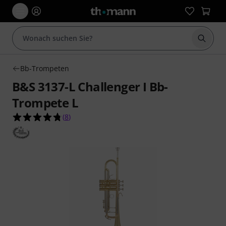
Suche 
Bb-Trompeten
B&S 3137-L Challenger I Bb-
Trompete L
4.8 von 5 Sternen aus 8 Kundenbewertungen
(
8
)