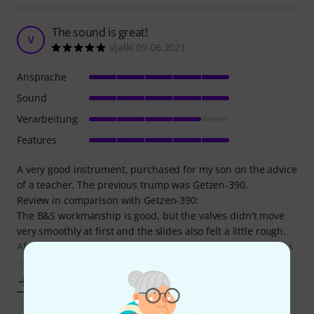
The sound is great!
V
Vjalki 09.06.2021
Ansprache
Sound
Verarbeitung
Features
A very good instrument, purchased for my son on the advice
of a teacher. The previous trump was Getzen-390.
Review in comparison with Getzen-390:
The B&S workmanship is good, but the valves didn't move
very smoothly at first and the slides also felt a little rough.
After 1 month, the valves returned to normal, but the slides
are still not as “silky” as
Mehr anzeigen