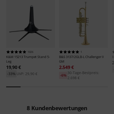
1026
1
K&M
15213 Trumpet Stand 5-
B&S
3137/2GLB-L Challenger II
Leg
GM
19,90 €
2.549 €
30-Tage-Bestpreis:
-33%
UVP: 29,90 €
-6%
2.698 €
8
Kundenbewertungen