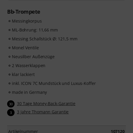
60 interaktiven Schritt-für-Schritt-Lektionen
, über
400
Songs mit hochwertiger Begleitmusik
, und mehr als
Bb-Trompete
270 zielgerichteten Übungen
.
Das interaktive Live-Feedback von tonestro hört dir
Messingkorpus
beim Spielen zu, analysiert jeden gespielten Ton und
ML-Bohrung: 11,66 mm
gibt dir unmittelbar Rückmeldung zur Tonhöhe und
Messing Schallstück Ø: 121,5 mm
Rhythmus. Ergreife jetzt die Chance, deiner
Trompetenfähigkeiten flexibel, effektiv und mit Freude
Monel Ventile
zu entwickeln – zu jeder Zeit, an jedem Ort. Keine
Neusilber Außenzüge
automatische Verlängerung!
2 Wasserklappen
klar lackiert
inkl. ICON 7C Mundstück und Luxus-Koffer
made in Germany
30 Tage Money-Back-Garantie
30
3 Jahre Thomann Garantie
3
Artikelnummer
107120