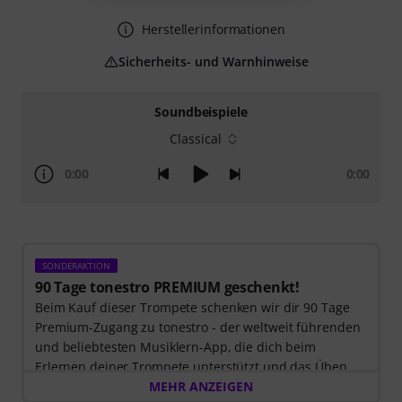
Herstellerinformationen
Sicherheits- und Warnhinweise
Soundbeispiele
Classical
0:00
0:00
SONDERAKTION
90 Tage tonestro PREMIUM geschenkt!
Beim Kauf dieser Trompete schenken wir dir 90 Tage
Premium-Zugang zu tonestro - der weltweit führenden
und beliebtesten Musiklern-App, die dich beim
Erlernen deiner Trompete unterstützt und das Üben
zum Vergnügen wird. Entdecke die Welt der Musik mit
MEHR ANZEIGEN