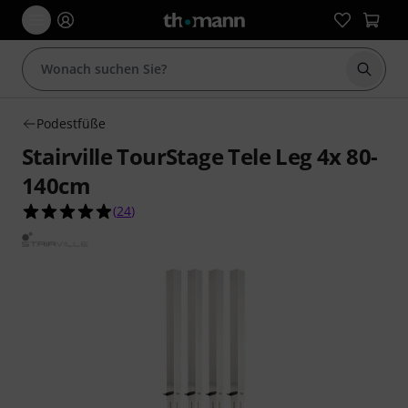
Suche 
Podestfüße
Stairville TourStage Tele Leg 4x 80-
140cm
4.9 von 5 Sternen aus 24 Kundenbewertungen
(
24
)