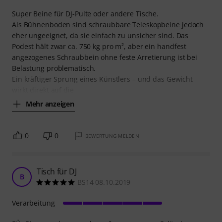
Super Beine für DJ-Pulte oder andere Tische.
Als Bühnenboden sind schraubbare Teleskopbeine jedoch
eher ungeeignet, da sie einfach zu unsicher sind. Das
Podest hält zwar ca. 750 kg pro m², aber ein handfest
angezogenes Schraubbein ohne feste Arretierung ist bei
Belastung problematisch.
Ein kräftiger Sprung eines Künstlers – und das Gewicht
wirkt direkt auf die
Mehr anzeigen
0
0
BEWERTUNG MELDEN
Tisch für DJ
B
BS14 08.10.2019
Verarbeitung