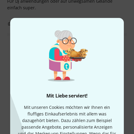
FÜr Dj anwendungen oder auf unwegsamen Gelände
einfach super.
0
0
BEWERTUNG MELDEN
Alle Bewertungen lesen
Schon gewusst?
Alle
Downloads
Mit Liebe serviert!
Mit unseren Cookies möchten wir Ihnen ein
fluffiges Einkaufserlebnis mit allem was
dazugehört bieten. Dazu zählen zum Beispiel
passende Angebote, personalisierte Anzeigen
und das Merken von Einstellungen. Wenn das für