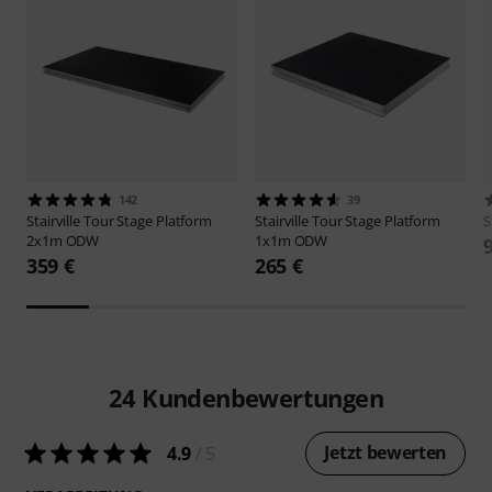
142
39
Stairville
Tour Stage Platform
Stairville
Tour Stage Platform
S
2x1m ODW
1x1m ODW
359 €
265 €
24
Kundenbewertungen
Jetzt bewerten
4.9
/ 5