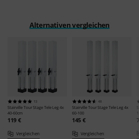
Alternativen vergleichen
13
48
Stairville
Tour Stage Tele Leg 4x
Stairville
Tour Stage Tele Leg 4x
S
40-60cm
60-100
1
119 €
145 €
Vergleichen
Vergleichen