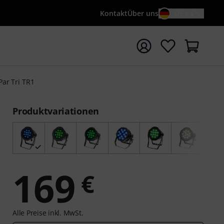
Kontakt
Über uns
DE / €
e mit Suchwort {searchTerm} starten
Par Tri TR1
Produktvariationen
169
€
Alle Preise inkl. MwSt.