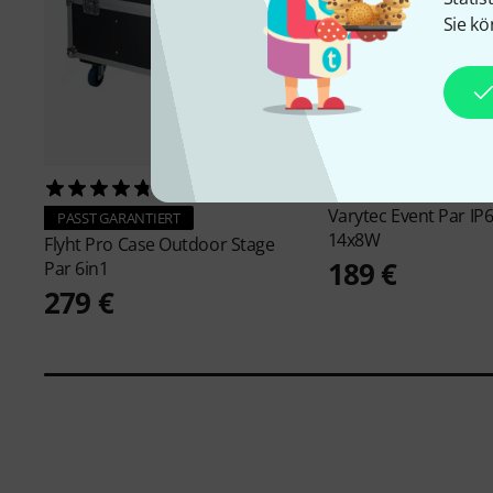
Sie kö
13
29
Varytec
Event Par IP6
PASST GARANTIERT
14x8W
Flyht Pro
Case Outdoor Stage
189 €
Par 6in1
279 €