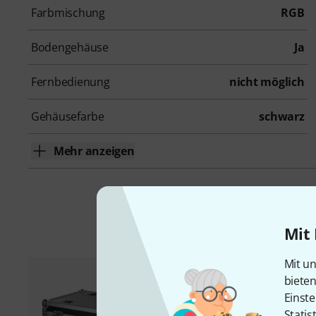
Farbmischung
RGB
Bodengehäuse
Ja
Fernbedienung
nicht möglich
Gehäusefarbe
schwarz
Mehr anzeigen
Mit 
Mit un
biete
Einste
Statis