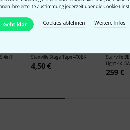
nnen Ihre erteilte Zustimmung jederzeit über die Cookie-Einst
Cookies ablehnen
Weitere Infos
Geht klar
4578
5 4in1
Stairville
Stage Tape 400BK
Stairville
BE
Light 4x15
4,50 €
259 €