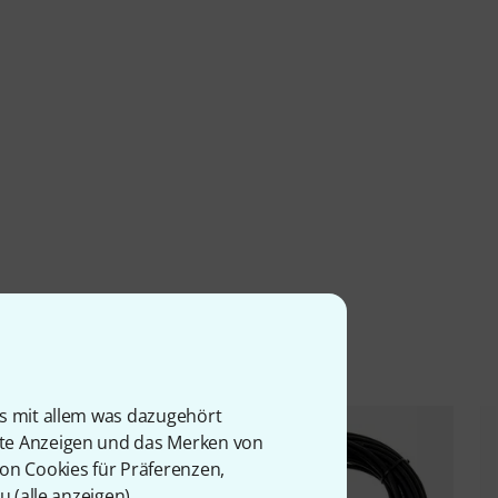
l
is mit allem was dazugehört
rte Anzeigen und das Merken von
von Cookies für Präferenzen,
u (
alle anzeigen
).