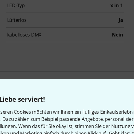
LED-Typ
x-in-1
Lüfterlos
Ja
kabelloses DMX
Nein
Zubehör & passende Artike
Liebe serviert!
seren Cookies möchten wir Ihnen ein fluffiges Einkaufserlebn
n. Dazu zählen zum Beispiel passende Angebote, personalisie
llungen. Wenn das für Sie okay ist, stimmen Sie der Nutzung 
tiken und Marketing einfach durch einen Klick auf „Geht klar“ z