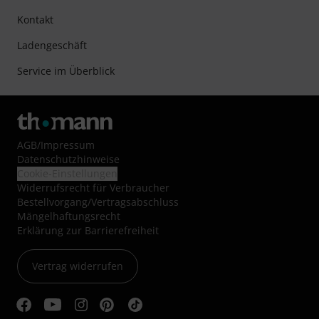
Kontakt
Ladengeschäft
Service im Überblick
AGB
/
Impressum
Datenschutzhinweise
Cookie-Einstellungen
Widerrufsrecht für Verbraucher
Bestellvorgang/Vertragsabschluss
Mängelhaftungsrecht
Erklärung zur Barrierefreiheit
Vertrag widerrufen