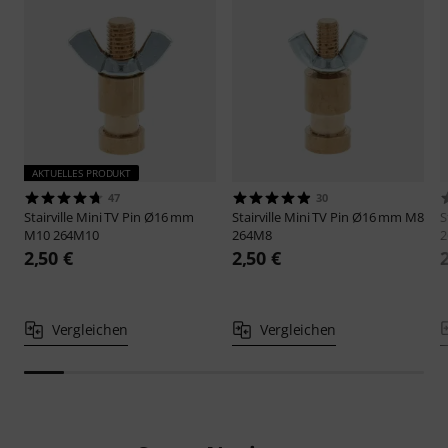
AKTUELLES PRODUKT
47
30
Stairville
Mini TV Pin Ø16 mm
Stairville
Mini TV Pin Ø16 mm M8
S
M10 264M10
264M8
2
2,50 €
2,50 €
Vergleichen
Vergleichen