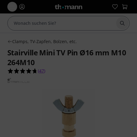
Suche 
Clamps, TV-Zapfen, Bolzen, etc.
Stairville Mini TV Pin Ø16 mm M10
264M10
4.7 von 5 Sternen aus 47 Kundenbewertungen
(
47
)