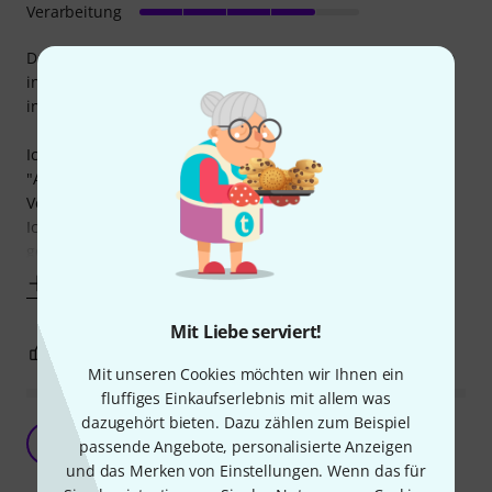
Verarbeitung
Das hier ist schlichte Massenproduktion, wie ich sie täglich
in der Arbeit erlebe. Der Preis ist absolut angemessen und
in Ordnung.
Ich hatte aber das Problem, das diese Zapfen zwar die
"Adam Hall Super Clamp" passt, sie aber in die günstigere
Version von "Roadworx" nicht rein bekam.
Ich musste noch 0,3mm im Durchmesser abdrehen, das es
gepasst hat. Ob
Mehr anzeigen
Mit Liebe serviert!
0
0
BEWERTUNG MELDEN
Mit unseren Cookies möchten wir Ihnen ein
fluffiges Einkaufserlebnis mit allem was
dazugehört bieten. Dazu zählen zum Beispiel
Der bisher günstigste Qualitäts-Zapfen
P
passende Angebote, personalisierte Anzeigen
Phinifilms 16.09.2018
und das Merken von Einstellungen. Wenn das für