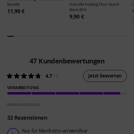
Bundle
Stairville
Folding Floor Stand
M
Black Ø16
11,90 €
9,90 €
47
Kundenbewertungen
Jetzt bewerten
4.7
/ 5
VERARBEITUNG
Bewertungsrichtlinien
32
Rezensionen
Nur für Manfrotto verwendbar
L