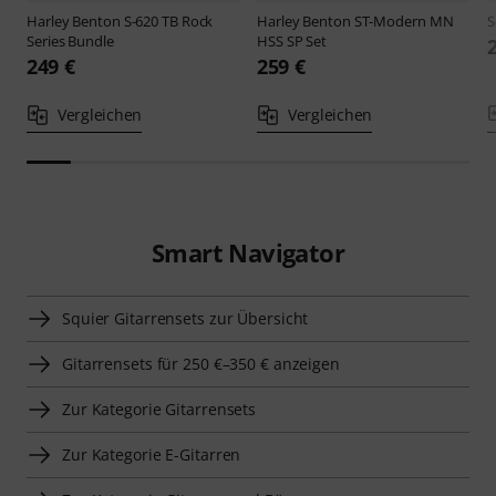
Harley Benton
S-620 TB Rock
Harley Benton
ST-Modern MN
S
Series Bundle
HSS SP Set
249 €
259 €
Vergleichen
Vergleichen
Smart Navigator
Squier Gitarrensets zur Übersicht
Gitarrensets für 250 €–350 € anzeigen
Zur Kategorie Gitarrensets
Zur Kategorie E-Gitarren