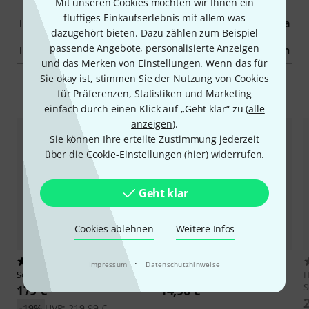
Mit unseren Cookies möchten wir Ihnen ein
fluffiges Einkaufserlebnis mit allem was
Inkl. Gurt
Ja
dazugehört bieten. Dazu zählen zum Beispiel
passende Angebote, personalisierte Anzeigen
Inkl. Lehrbuch
Nein
und das Merken von Einstellungen. Wenn das für
Sie okay ist, stimmen Sie der Nutzung von Cookies
Zubehör & passende Artikel
für Präferenzen, Statistiken und Marketing
einfach durch einen Klick auf „Geht klar“ zu (
alle
anzeigen
).
Sie können Ihre erteilte Zustimmung jederzeit
über die Cookie-Einstellungen (
hier
) widerrufen.
Geht klar
Cookies ablehnen
Weitere Infos
27
6261
·
Impressum
Datenschutzhinweise
Squier
Sonic Strat MN 2TSB
Thomann
E-Guitar Gigbag Eco
H
S
179 €
14,90 €
-19%
UVP: 219,99 €