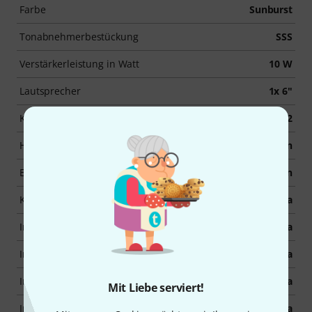
Farbe
Sunburst
Tonabnehmerbestückung
SSS
Verstärkerleistung in Watt
10 W
Lautsprecher
1x 6"
Kanäle
2
Hall
Nein
Effekte
Nein
Kopfhöreranschluss
Ja
Inkl. Koffer / Gigbag
Ja
Inkl. Kabel
Ja
Inkl. Plektren
Ja
Mit Liebe serviert!
Inkl. Stimmgerät
Ja