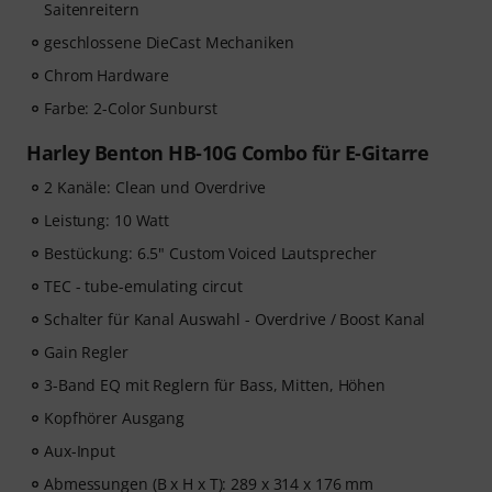
Saitenreitern
geschlossene DieCast Mechaniken
Chrom Hardware
Farbe: 2-Color Sunburst
Harley Benton HB-10G Combo für E-Gitarre
2 Kanäle: Clean und Overdrive
Leistung: 10 Watt
Bestückung: 6.5" Custom Voiced Lautsprecher
TEC - tube-emulating circut
Schalter für Kanal Auswahl - Overdrive / Boost Kanal
Gain Regler
3-Band EQ mit Reglern für Bass, Mitten, Höhen
Kopfhörer Ausgang
Aux-Input
Abmessungen (B x H x T): 289 x 314 x 176 mm