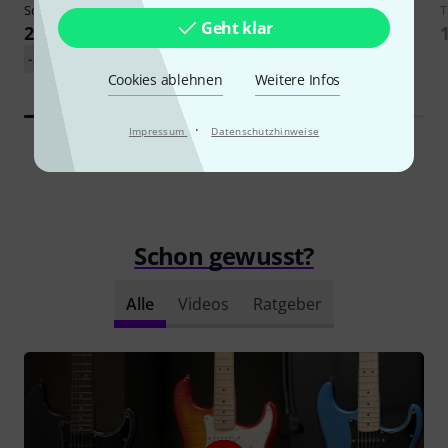
Squier
Affinity Strat FMT HSS SS
Harley Benton
HB-10G
Geht klar
279 €
59 €
-27%
UVP: 379,99 €
Cookies ablehnen
Weitere Infos
·
Impressum
Datenschutzhinweise
Schon gewusst?
Alle
Videos
Ratgeber