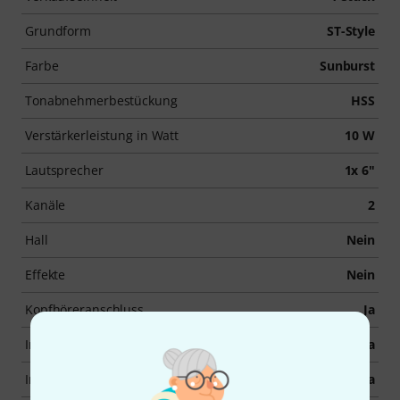
Grundform
ST-Style
Farbe
Sunburst
Tonabnehmerbestückung
HSS
Verstärkerleistung in Watt
10 W
Lautsprecher
1x 6"
Kanäle
2
Hall
Nein
Effekte
Nein
Kopfhöreranschluss
Ja
Inkl. Koffer / Gigbag
Ja
Inkl. Kabel
Ja