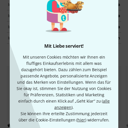
Inkl. Plektren
Ja
Inkl. Stimmgerät
Ja
Inkl. Gurt
Ja
Inkl. Lehrbuch
Nein
Mit Liebe serviert!
Zubehör & passende Artikel
Mit unseren Cookies möchten wir Ihnen ein
fluffiges Einkaufserlebnis mit allem was
dazugehört bieten. Dazu zählen zum Beispiel
passende Angebote, personalisierte Anzeigen
und das Merken von Einstellungen. Wenn das für
Sie okay ist, stimmen Sie der Nutzung von Cookies
für Präferenzen, Statistiken und Marketing
einfach durch einen Klick auf „Geht klar“ zu (
alle
anzeigen
).
Sie können Ihre erteilte Zustimmung jederzeit
über die Cookie-Einstellungen (
hier
) widerrufen.
54
1948