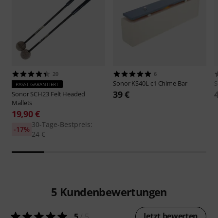
20
6
Sonor
KS40L c1 Chime Bar
S
PASST GARANTIERT
39 €
Sonor
SCH23 Felt Headed
Mallets
19,90 €
30-Tage-Bestpreis:
-17%
24 €
5
Kundenbewertungen
Jetzt bewerten
5
/ 5