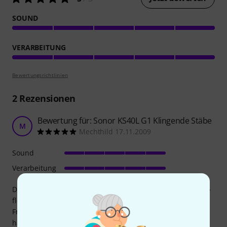
SOUND
VERARBEITUNG
Bewertungsrichtlinien
2
Rezensionen
Bewertung für: Sonor KS40L G1 Klingende Stäbe
M
Mechthild 17.11.2009
Sound
Verarbeitung
Die Klingenden Stäbe haben einen Superklang und sind so
flexibel einsetzbar, gerade beimeinen Kindern. Selbst die
Freund mit wenig bis gar keinen Erfahrungen in der Musik
haben Freude, mit einzelnen Tönen Rhythmen zu üben