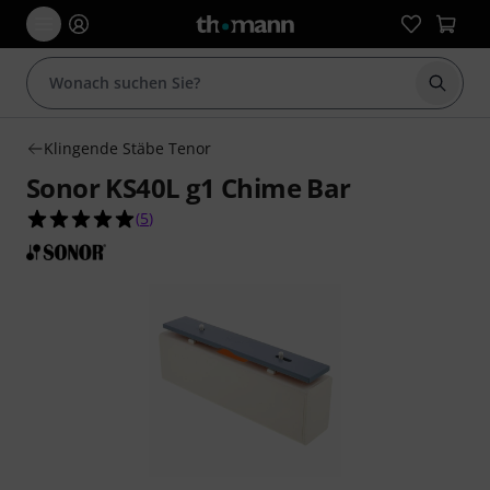
Suche 
Klingende Stäbe Tenor
Sonor KS40L g1 Chime Bar
5.0 von 5 Sternen aus 5 Kundenbewertungen
(
5
)