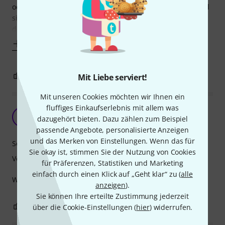
oder Stimmungen und Ereignisse darzustellen. Ein Beispiel
sind unsere Klanggeschichten. Die Ereignisse werden von
den Kindern aus einer Geschichte
Mehr anzeigen
0
0
Mit Liebe serviert!
BEWERTUNG MELDEN
Mit unseren Cookies möchten wir Ihnen ein
fluffiges Einkaufserlebnis mit allem was
Gute Qualität
O
dazugehört bieten. Dazu zählen zum Beispiel
Oliver330 01.10.2012
passende Angebote, personalisierte Anzeigen
und das Merken von Einstellungen. Wenn das für
Sound
Sie okay ist, stimmen Sie der Nutzung von Cookies
Verarbeitung
für Präferenzen, Statistiken und Marketing
einfach durch einen Klick auf „Geht klar“ zu (
alle
Warmer, voller Klang, gut auch für Kinder geeignet.
anzeigen
).
Sie können Ihre erteilte Zustimmung jederzeit
0
0
über die Cookie-Einstellungen (
hier
) widerrufen.
BEWERTUNG MELDEN