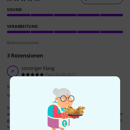
SOUND
VERARBEITUNG
Bewertungsrichtlinien
3
Rezensionen
sonoriger Klang
P
PaLu 06.05.2017
Sound
Verarbeitung
Seit wir diese Klangstäbe in der MFE im Einsatz haben,
werden ihre "Vorgänger" nicht mehr angeschaut. Die Kinder
greifen sofort auf die KS40 L zu. Mehr muss man dazu nicht
schreiben.