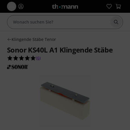
Suche 
Klingende Stäbe Tenor
Sonor KS40L A1 Klingende Stäbe
5.0 von 5 Sternen aus 6 Kundenbewertungen
(
6
)