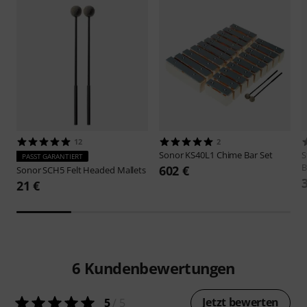
12
2
Sonor
KS40L1 Chime Bar Set
S
PASST GARANTIERT
B
602 €
Sonor
SCH5 Felt Headed Mallets
21 €
6
Kundenbewertungen
Jetzt bewerten
5
/ 5