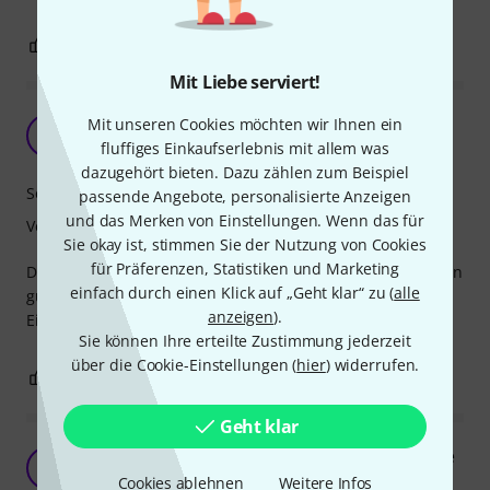
0
0
BEWERTUNG MELDEN
Mit Liebe serviert!
Tolle Ergänzung für den Musikgarten
Mit unseren Cookies möchten wir Ihnen ein
A
Anonym 08.12.2016
fluffiges Einkaufserlebnis mit allem was
dazugehört bieten. Dazu zählen zum Beispiel
Sound
passende Angebote, personalisierte Anzeigen
und das Merken von Einstellungen. Wenn das für
Verarbeitung
Sie okay ist, stimmen Sie der Nutzung von Cookies
für Präferenzen, Statistiken und Marketing
Die Sonor KS40L A1 Chime Bars sind gut verarbeitet, klingen
einfach durch einen Klick auf „Geht klar“ zu (
alle
gut und ergänzen die Musikgarten auf wunderbare Weise.
anzeigen
).
Einfach 5 Sterne!
Sie können Ihre erteilte Zustimmung jederzeit
über die Cookie-Einstellungen (
hier
) widerrufen.
0
0
BEWERTUNG MELDEN
Geht klar
Bewertung für: Sonor KS40L A1 Klingende Stäbe
M
Mechthild 17.11.2009
Cookies ablehnen
Weitere Infos