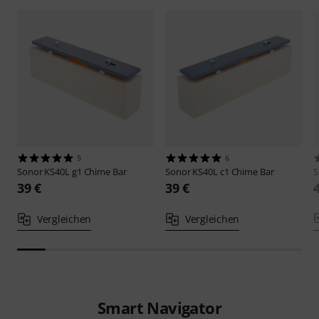
5
6
Sonor
KS40L g1 Chime Bar
Sonor
KS40L c1 Chime Bar
S
39 €
39 €
Vergleichen
Vergleichen
Smart Navigator