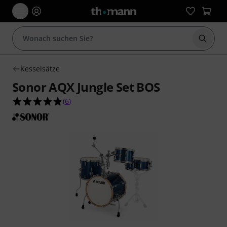
Suche 
Kesselsätze
Sonor AQX Jungle Set BOS
4.8 von 5 Sternen aus 6 Kundenbewertungen
(
6
)