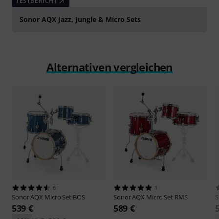
TESTBERICHT
Sonor AQX Jazz, Jungle & Micro Sets
Alternativen vergleichen
6
1
Sonor
AQX Micro Set BOS
Sonor
AQX Micro Set RMS
S
539 €
589 €