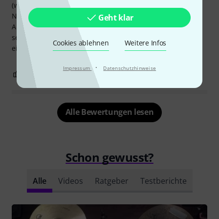
(wie immer) einen Wechsel der Tomfelle. Ein kleiner
Nachteil……kein Memory-Ring zum Neupositionieren der
Geht klar
Alt-Tom, das ist nur ein Detail, das ich empfehle, denn
selbst mit meiner Gruppe wütender Rocker (Mojo-Shaker)
Cookies ablehnen
Weitere Infos
ein GC-Mikrofon und los geht’s……. Sehr gutes kleines Set
·
Impressum
Datenschutzhinweise
0
0
BEWERTUNG MELDEN
Alle Bewertungen lesen
Schon gewusst?
Alle
Videos
Ratgeber
Testberichte