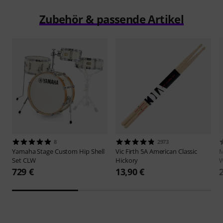
Zubehör & passende Artikel
8
2973
Yamaha
Stage Custom Hip Shell
Vic Firth
5A American Classic
M
Set CLW
Hickory
W
729 €
13,90 €