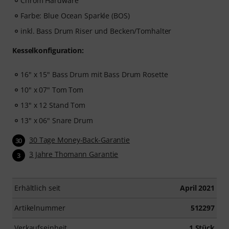
Chrom Hardware
Farbe: Blue Ocean Sparkle (BOS)
inkl. Bass Drum Riser und Becken/Tomhalter
Kesselkonfiguration:
16" x 15" Bass Drum mit Bass Drum Rosette
10" x 07" Tom Tom
13" x 12 Stand Tom
13" x 06" Snare Drum
30 Tage Money-Back-Garantie
30
3 Jahre Thomann Garantie
3
Erhältlich seit
April 2021
Artikelnummer
512297
Verkaufseinheit
1 Stück