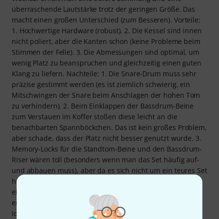
überraschende Lautstärke trotz der geringen Größe. Das
macht einen großen Unterschied (zum Besseren). Vorteile:
1. Hochwertige Hardware (robust). 2. Die Kessel sind innen
nicht poliert, aber die Kanten schon (keine Probleme beim
Stimmen der Felle). 3. Die Abmessungen sind optimal, um
wenig Platz zu beanspruchen und gleichzeitig einen guten
Klang zu liefern. Nachteile: 1. Die Snare-Drum muss sehr
präzise gestimmt werden (es ist ziemlich schwierig, ein
Mitschwingen der Snare beim Anschlagen der hohen Tom
zu verhindern). 2. Beim Einklappen der Bassdrum-Beine
zum Verstauen im Koffer stoßen diese leicht an die
benachbarten Spannböckchen. Das ist kein großes Problem,
aber schade, dass der Platz nicht besser genutzt wurde. 3.
Memory-Locks für die Standtom-Beine und den Bassdrum-
Riser wären toll (besonders wenn man das Set häufig auf-
und abbauen muss), aber da es sich nicht um ein teures Set
handelt, ist das kein gravierender Nachteil. Fazit: Ich hatte
ein Schlagzeug der mittleren bis unteren Preisklasse
erwartet, das einige grundlegende Anforderungen erfüllt.
Ich habe jedoch ein Set erhalten, das diese Anforderungen