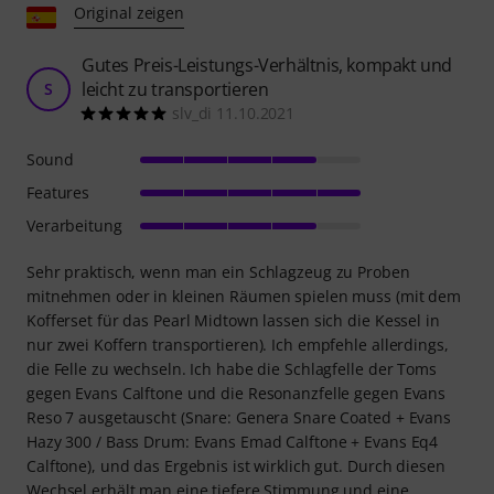
Original zeigen
Gutes Preis-Leistungs-Verhältnis, kompakt und
leicht zu transportieren
S
slv_di 11.10.2021
Sound
Features
Verarbeitung
Sehr praktisch, wenn man ein Schlagzeug zu Proben
mitnehmen oder in kleinen Räumen spielen muss (mit dem
Kofferset für das Pearl Midtown lassen sich die Kessel in
nur zwei Koffern transportieren). Ich empfehle allerdings,
die Felle zu wechseln. Ich habe die Schlagfelle der Toms
gegen Evans Calftone und die Resonanzfelle gegen Evans
Reso 7 ausgetauscht (Snare: Genera Snare Coated + Evans
Hazy 300 / Bass Drum: Evans Emad Calftone + Evans Eq4
Calftone), und das Ergebnis ist wirklich gut. Durch diesen
Wechsel erhält man eine tiefere Stimmung und eine