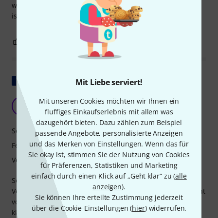
weit übertrifft und mit ein paar Anpassungen genauso gut
ist wie leistungsstärkere Sets. Ein perfekter Kauf.
9
0
BEWERTUNG MELDEN
Original zeigen
Mit Liebe serviert!
Mit unseren Cookies möchten wir Ihnen ein
LL
Laurent lolo 31.03.2024
fluffiges Einkaufserlebnis mit allem was
dazugehört bieten. Dazu zählen zum Beispiel
Sound
passende Angebote, personalisierte Anzeigen
und das Merken von Einstellungen. Wenn das für
Features
Sie okay ist, stimmen Sie der Nutzung von Cookies
Verarbeitung
für Präferenzen, Statistiken und Marketing
einfach durch einen Klick auf „Geht klar“ zu (
alle
Sehr praktischer kleiner Bausatz mit sehr schöner
anzeigen
).
Verarbeitung zu einem schrecklichen Preis. Sehr überrascht
Sie können Ihre erteilte Zustimmung jederzeit
vom Klang der Bassdrum, die trotz ihrer 16 Zoll sehr tief
über die Cookie-Einstellungen (
hier
) widerrufen.
klingt und eine perfekte Wiedergabe aufweist. Planen Sie