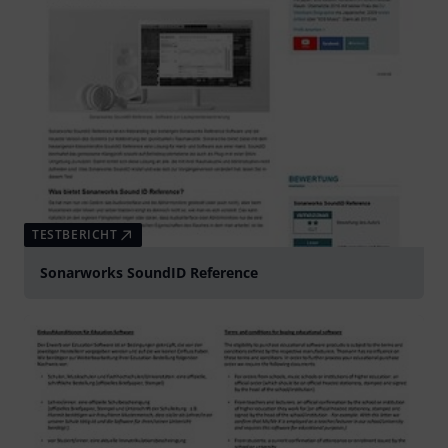
TESTBERICHT
Sonarworks SoundID Reference