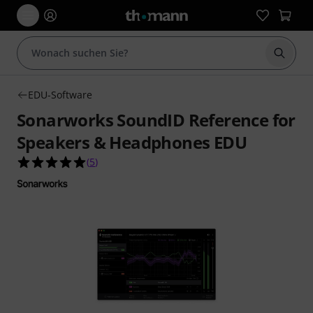
Suche 
EDU-Software
Sonarworks SoundID Reference for
Speakers & Headphones EDU
5.0 von 5 Sternen aus 5 Kundenbewertungen
(
5
)