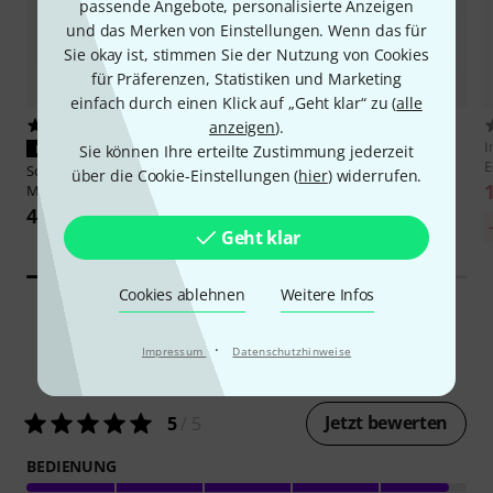
passende Angebote, personalisierte Anzeigen
und das Merken von Einstellungen. Wenn das für
Sie okay ist, stimmen Sie der Nutzung von Cookies
für Präferenzen, Statistiken und Marketing
einfach durch einen Klick auf „Geht klar“ zu (
alle
anzeigen
).
5
119
Sonnox
Oxford Inflator Native
I
Sie können Ihre erteilte Zustimmung jederzeit
PASST GARANTIERT
E
139 €
Sonarworks
SoundID Virt.
über die Cookie-Einstellungen (
hier
) widerrufen.
Monitoring AddOn
47 €
Geht klar
Cookies ablehnen
Weitere Infos
·
Impressum
Datenschutzhinweise
5
Kundenbewertungen
Jetzt bewerten
5
/ 5
BEDIENUNG