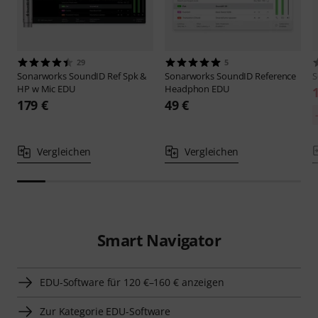
29
5
Sonarworks
SoundID Ref Spk &
Sonarworks
SoundID Reference
S
HP w Mic EDU
Headphon EDU
179 €
49 €
Vergleichen
Vergleichen
Smart Navigator
EDU-Software für 120 €–160 € anzeigen
Zur Kategorie EDU-Software