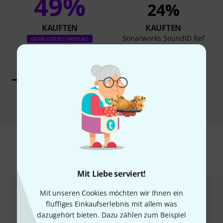
49%
24%
KAUFTEN
KAUFTEN
Sonarworks SoundID Ref
GENAU DIESES PRODUKT
Spk & HP w Mic EDU
133 €
179 €
Vergleichen
Zubehör & passende Artikel
Mit Liebe serviert!
Mit unseren Cookies möchten wir Ihnen ein
fluffiges Einkaufserlebnis mit allem was
dazugehört bieten. Dazu zählen zum Beispiel