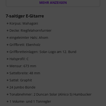
einen Onlinekurs von music2me im Wert von EUR
MEHR ANZEIGEN
57,00
. Nach dem Versand deiner Bestellung bekommst
du den Freischaltcode automatisch per E-Mail
7-saitiger E-Gitarre
zugesendet. Das music2me Abo endet nach Ablauf
automatisch.
Korpus: Mahagoni
Music2Me, dein Online-Lernportal für Musik mit einem
Decke: Riegfelahornfurnier
pädagogischen Konzept von studierten Musiklehrern.
eingeleimter Hals: Ahorn
Ausgezeichnet mit dem deutschen Bildungs-Award
2025/2026 in der Kategorie “E-Learning
Griffbrett: Ebenholz
Instrumentalunterricht”! Mit über 400 Gitarren
Griffbretteinlagen: Solar-Logo am 12. Bund
Videolektionen für Anfänger und Fortgeschrittene – von
Halsprofil: C
Pop, Rock und Blues bis Metal und mehr. Mit
persönlichem Support per Chat, Noten zum
Mensur: 673 mm
Ausdrucken sowie intelligentem Videoplayer mit
Sattelbreite: 48 mm
Übungsfunktion, Zeitlupe und weitere Features.
Sattel: Graphit
24 Jumbo Bünde
Tonabnehmer: 2 Duncan Solar (Alnico 5) Humbucker
1 Volume- und 1 Tonregler