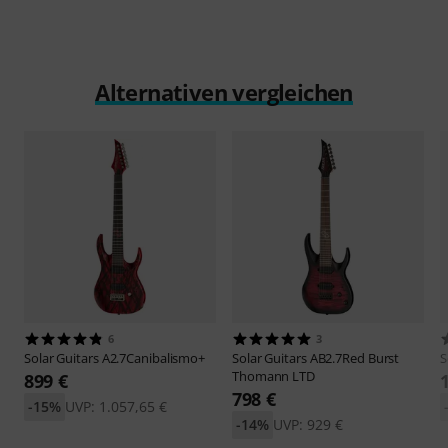
Alternativen vergleichen
6
3
Solar Guitars
A2.7Canibalismo+
Solar Guitars
AB2.7Red Burst
S
Thomann LTD
899 €
798 €
-15%
UVP: 1.057,65 €
-14%
UVP: 929 €