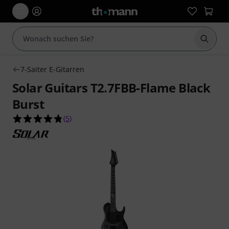
Suche 
7-Saiter E-Gitarren
Solar Guitars T2.7FBB-Flame Black
Burst
4.8 von 5 Sternen aus 5 Kundenbewertungen
(
5
)