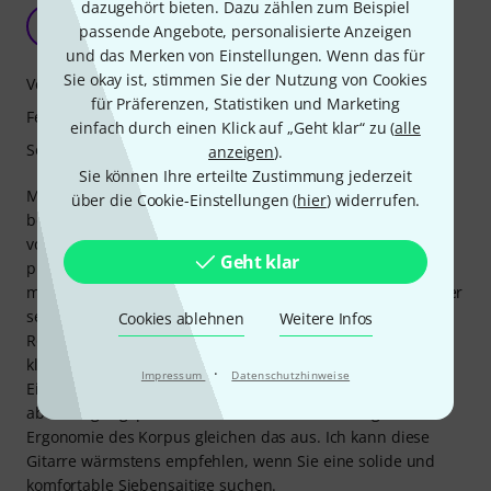
dazugehört bieten. Dazu zählen zum Beispiel
Solar T2.7 FBB
G
passende Angebote, personalisierte Anzeigen
GiuseppeDOC79 16.09.2025
und das Merken von Einstellungen. Wenn das für
Sie okay ist, stimmen Sie der Nutzung von Cookies
Verarbeitung
für Präferenzen, Statistiken und Marketing
Features
einfach durch einen Klick auf „Geht klar“ zu (
alle
Sound
anzeigen
).
Sie können Ihre erteilte Zustimmung jederzeit
Meine erste Solar! Nach knapp einem Jahr bin ich absolut
über die Cookie-Einstellungen (
hier
) widerrufen.
begeistert von meinem Kauf. Die Verarbeitung ist perfekt,
vom seidenmatten Finish an Korpus und Hals bis zum
Geht klar
präzisen, makellosen Griffbrett. Die Tonabnehmer gefallen
mir sehr gut; sie sind zwar nicht extrem leistungsstark, aber
sehr vielseitig und sowohl mit Digital- als auch mit
Cookies ablehnen
Weitere Infos
Röhrenverstärkern problemlos zu bedienen. Außerdem
klingen sie sehr ausgewogen, besonders im Bassbereich.
·
Impressum
Datenschutzhinweise
Einziger Kritikpunkt ist vielleicht das etwas hohe Gewicht,
aber ein gut gepolsterter Gurt und die hervorragende
Ergonomie des Korpus gleichen das aus. Ich kann diese
Gitarre wärmstens empfehlen, wenn Sie eine solide und
komfortable Siebensaitige suchen.