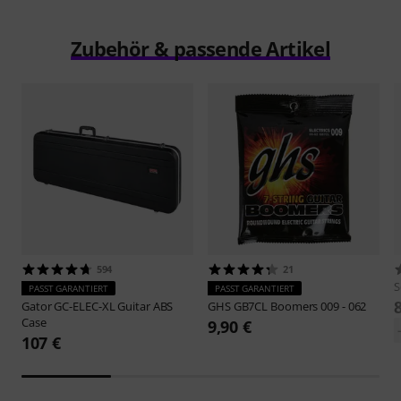
Zubehör & passende Artikel
594
21
S
PASST GARANTIERT
PASST GARANTIERT
Gator
GC-ELEC-XL Guitar ABS
GHS
GB7CL Boomers 009 - 062
Case
9,90 €
107 €