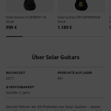
Solar Guitars
S1.6FRBOP+ B-
Solar Guitars
SR1.6AFRMNS B-
S
Stock
Stock
B
999 €
1.189 €
Über Solar Guitars
BEI UNS SEIT
PRODUKTE AUF LAGER
2017
40+
Ø VERFÜGBARKEIT
54.65% (1 Jahr)
Derzeit führen wir 93 Produkte von Solar Guitars – davon