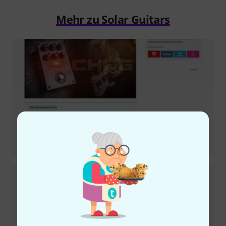
Mehr zu Solar Guitars
Testbericht
Chug Pedal