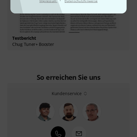
·
Impressum
Datenschutzhinweise
Testbericht
Chug Tuner+ Booster
So erreichen Sie uns
Kundenservice