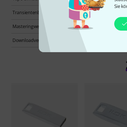
Sie kö
Transientenbearbeitung
Nein
Masteringwerkzeug
Nein
Downloadversion
Ja