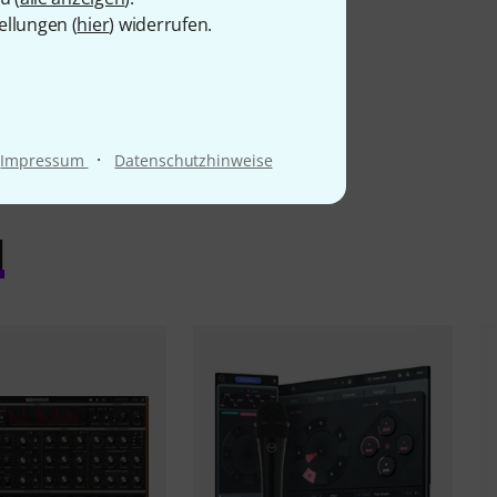
ellungen (
hier
) widerrufen.
·
Impressum
Datenschutzhinweise
l