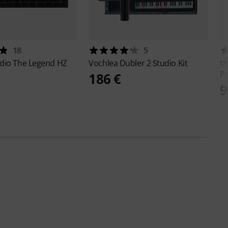
18
5
udio
The Legend HZ
Vochlea
Dubler 2 Studio Kit
th
Pa
186 €
9