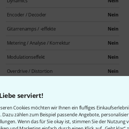
Dynamics
Nein
Encoder / Decoder
Nein
Gitarrenamps / -effekte
Nein
Metering / Analyse / Korrektur
Nein
Modulationseffekt
Nein
Overdrive / Distortion
Nein
Psychoakustik / Enhancer / Exciter
Nein
Liebe serviert!
Reverb
Nein
seren Cookies möchten wir Ihnen ein fluffiges Einkaufserlebn
Summierer / Konsolen
Nein
n. Dazu zählen zum Beispiel passende Angebote, personalisie
llungen. Wenn das für Sie okay ist, stimmen Sie der Nutzung 
Pitch Shifter / Harmonizer / Timestretching
Nein
tiken und Marketing einfach durch einen Klick auf „Geht klar“ z