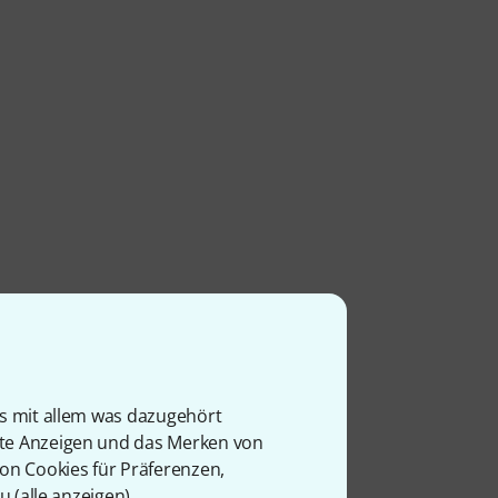
is mit allem was dazugehört
rte Anzeigen und das Merken von
von Cookies für Präferenzen,
u (
alle anzeigen
).