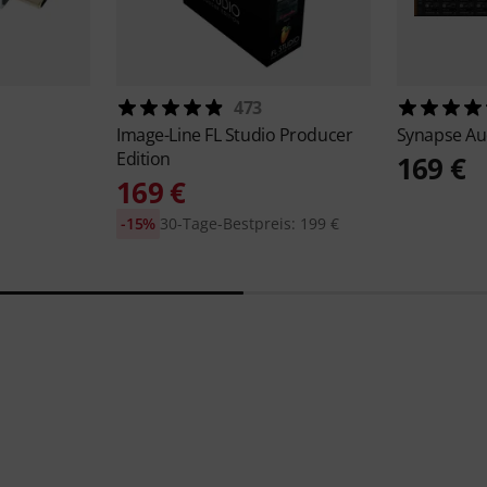
473
Image-Line
FL Studio Producer
Synapse A
Edition
169 €
169 €
-15%
30-Tage-Bestpreis: 199 €