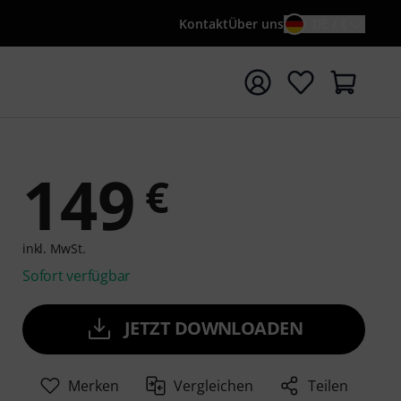
Kontakt
Über uns
DE / €
e mit Suchwort {searchTerm} starten
149
€
inkl. MwSt.
Sofort verfügbar
JETZT DOWNLOADEN
Merken
Vergleichen
Teilen