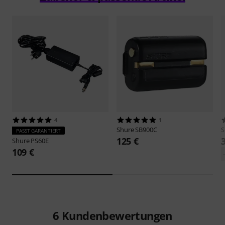
4
1
Shure
SB900C
S
PASST GARANTIERT
125 €
Shure
PS60E
109 €
6
Kundenbewertungen