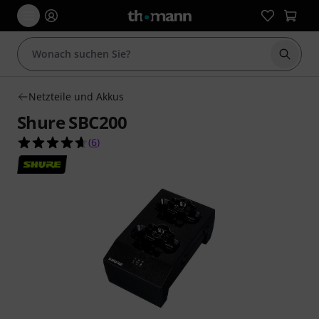
Suche 
Netzteile und Akkus
Shure SBC200
4.7 von 5 Sternen aus 6 Kundenbewertungen
(
6
)