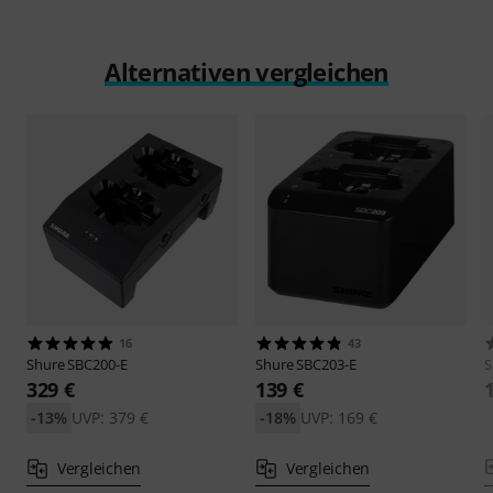
Alternativen vergleichen
16
43
Shure
SBC200-E
Shure
SBC203-E
S
329 €
139 €
-13%
UVP: 379 €
-18%
UVP: 169 €
Vergleichen
Vergleichen