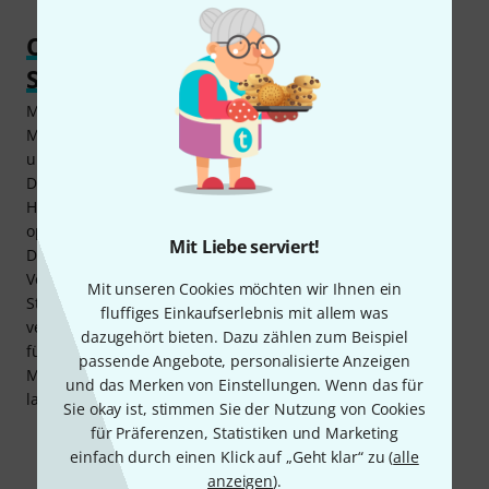
Optimale Ergänzung für ein flexibles
Setup
Mit der Shure RPW 116 SM 87 Cartridge kann auf eine
Mikrofonkapsel zurückgegriffen werden, wenn Gesang klar
und deutlich übertragen werden oder ein
Diskussionsbeitrag aus dem Publikum präzise ohne
Hintergrundgeräusche ausfallen soll. Sie kann somit eine
optimale Ergänzung zu einem professionellen
Mit Liebe serviert!
Drahtlossystem für Verleiher und Betreiber großer
Veranstaltungsstätten wie Theater, Musicals und
Mit unseren Cookies möchten wir Ihnen ein
Stadthallen darstellen. Bei diesem System kann aus
fluffiges Einkaufserlebnis mit allem was
verschiedenen Optionen für Mikrofonkapseln mit Bedacht
dazugehört bieten. Dazu zählen zum Beispiel
für eine Live-Situation ausgewählt werden. Da sich
passende Angebote, personalisierte Anzeigen
Mikrofonkapseln bei bestimmten Handsendern wechseln
und das Merken von Einstellungen. Wenn das für
lassen, können somit Kosten und Platz gespart werden.
Sie okay ist, stimmen Sie der Nutzung von Cookies
für Präferenzen, Statistiken und Marketing
einfach durch einen Klick auf „Geht klar“ zu (
alle
anzeigen
).