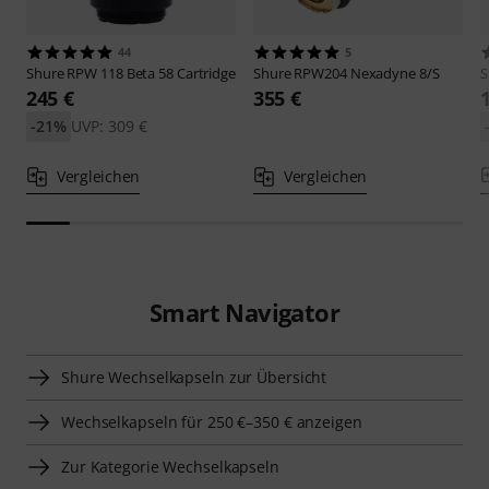
44
5
Shure
RPW 118 Beta 58 Cartridge
Shure
RPW204 Nexadyne 8/S
S
245 €
355 €
-21%
UVP: 309 €
Vergleichen
Vergleichen
Smart Navigator
Shure Wechselkapseln zur Übersicht
Wechselkapseln für 250 €–350 € anzeigen
Zur Kategorie Wechselkapseln