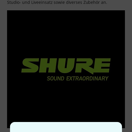
Studio- und Liveeinsatz sowie diverses Zubehör an.