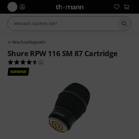
Suche 
Wechselkapseln
Shure RPW 116 SM 87 Cartridge
4.5 von 5 Sternen aus 2 Kundenbewertungen
(
2
)