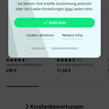
Zubehör & passende Artikel
Sie können Ihre erteilte Zustimmung jederzeit
über die Cookie-Einstellungen (
hier
) widerrufen.
Geht klar
Cookies ablehnen
Weitere Infos
·
Impressum
Datenschutzhinweise
9
2582
Telefunken
M80 WH Black
Thon
Rack Adapter 1U 25
299 €
11,50 €
2
Kundenbewertungen