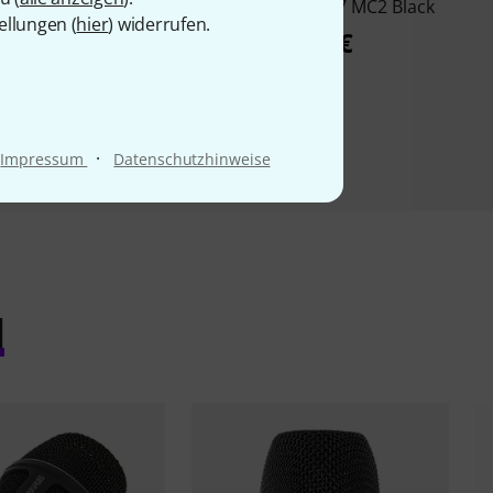
ser MMD 945-1 BK
SE Electronics V7 MC2 Black
ellungen (
hier
) widerrufen.
189 €
138 €
·
Impressum
Datenschutzhinweise
l