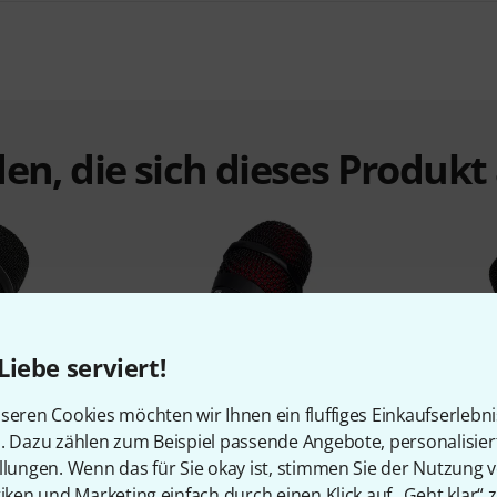
en, die sich dieses Produk
Liebe serviert!
%
6%
seren Cookies möchten wir Ihnen ein fluffiges Einkaufserlebn
n. Dazu zählen zum Beispiel passende Angebote, personalisie
llungen. Wenn das für Sie okay ist, stimmen Sie der Nutzung 
N
KAUFTEN
tiken und Marketing einfach durch einen Klick auf „Geht klar“ z