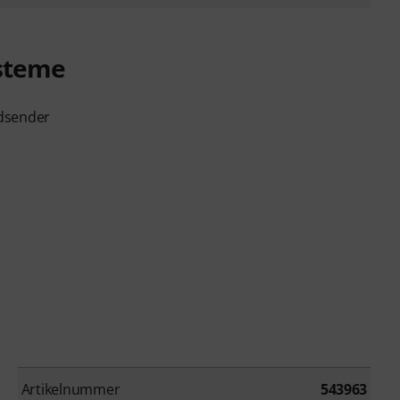
ysteme
ndsender
Artikelnummer
543963