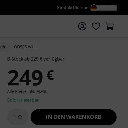
Kontakt
Über uns
DE / €
e mit Suchwort {searchTerm} starten
udio
OD505 WL1
B-Stock
ab 229 € verfügbar
249
€
Alle Preise inkl. MwSt.
Sofort lieferbar
IN DEN WARENKORB
1