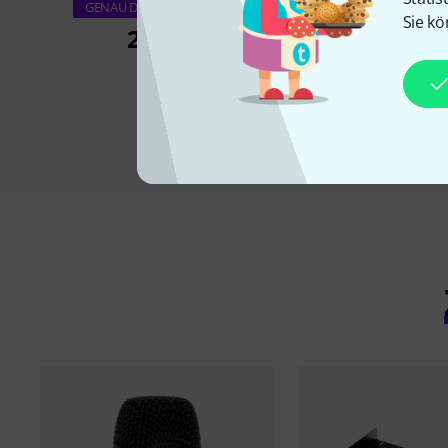
Shure RPW204 Nex
GENAU DIESES PRODUKT
Sie kö
249 €
355 €