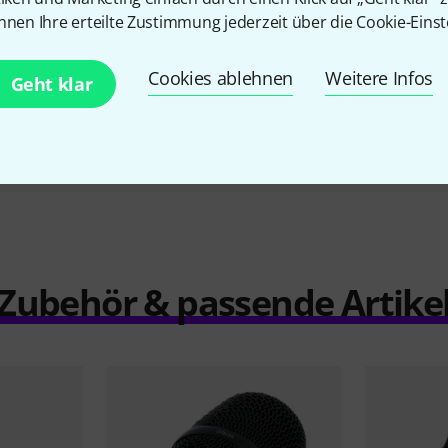
adyne 8/S
SE Electronics V7 MC1 Black
Sennhei
nnen Ihre erteilte Zustimmung jederzeit über die Cookie-Einst
138 €
Cookies ablehnen
Weitere Infos
Geht klar
Vergleichen
Zubehör & passende Artike