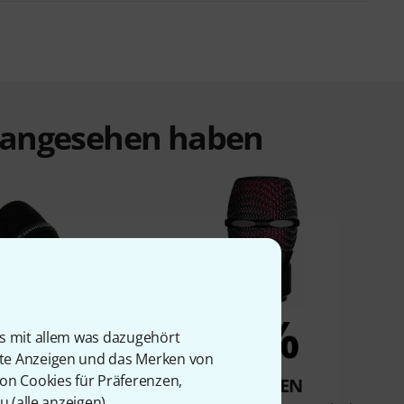
t angesehen haben
5%
4%
is mit allem was dazugehört
rte Anzeigen und das Merken von
von Cookies für Präferenzen,
KAUFTEN
KAUFTEN
u (
alle anzeigen
).