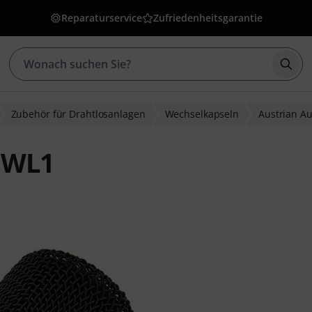
Reparaturservice
Zufriedenheitsgarantie
Such
Zubehör für Drahtlosanlagen
Wechselkapseln
Austrian A
 WL1
wertungen