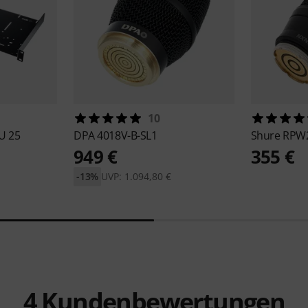
10
U 25
DPA
4018V-B-SL1
Shure
RPW2
949 €
355 €
-13%
UVP: 1.094,80 €
4
Kundenbewertungen