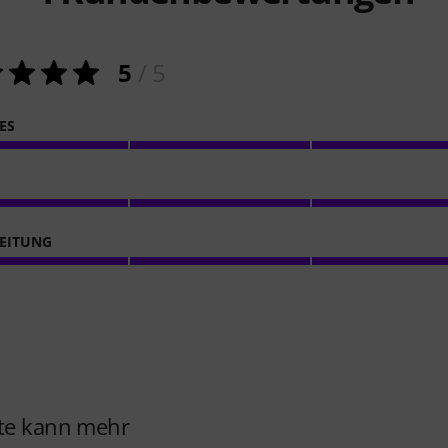
5
/ 5
ES
EITUNG
nte kann mehr