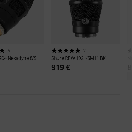
5
2
04 Nexadyne 8/S
Shure
RPW 192 KSM11 BK
N
919 €
8
-