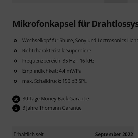
Mikrofonkapsel für Drahtloss
Wechselkopf für Shure, Sony und Lectrosonics Ha
Richtcharakteristik: Superniere
Frequenzbereich: 35 Hz – 16 kHz
Empfindlichkeit: 4.4 mV/Pa
max. Schalldruck: 150 dB SPL
30 Tage Money-Back-Garantie
30
3 Jahre Thomann Garantie
3
Erhältlich seit
September 2022